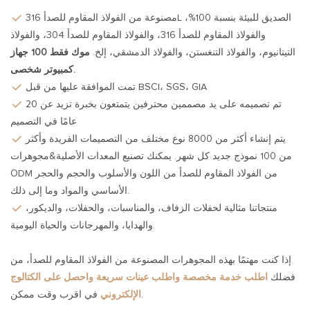
مصنوعة من الفولاذ المقاوم للصدأ 316L الصديق للبيئة بنسبة 100%،
والفولاذ المقاوم للصدأ 316، والفولاذ المقاوم للصدأ 304، والفولاذ
التيتانيوم، والفولاذ التنغستن، والفولاذ الدمشقي، إلخ.
موك فقط 100 جهاز
كمبيوتر شخصى.
تمت الموافقة عليها من قبل BSCI، SGS، GIA
تم تصميمه على يد مصممين محترفين يتمتعون بخبرة تزيد عن 20
عامًا في التصميم
يتم إنشاء أكثر من 8000 نوع مختلف من التصميمات الفريدة وأكثر
من 100 نموذج جديد كل شهر. يمكنك تصنيع المعدات الأصلية&مجوهرات
ODM من الفولاذ المقاوم للصدأ من اللون والأسلوب والحجم والحجر
الأساسي والمواد وما إلى ذلك.
منتجاتنا مثالية لحفلات الزفاف، والمناسبات، والحفلات، والديكور،
والهدايا، والمهرجانات والحياة اليومية.
إذا كنت مهتمًا بهذه المجوهرات المصنوعة من الفولاذ المقاوم للصدأ، من
فضلك
اطلب خدمة مخصصة واطلب عينات سريعة واحصل على الكتالوج
في اقرب وقت ممكن.
الإلكتروني