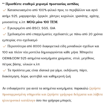
**
Προσθέστε σταθερό χειρισμό προστασίας ασπίδας
Κατασκευασμένο από 100% φιλικό προς το περιβάλλον και αγνό
ασήμι 925, μαργαριτάρι, ζιργκόν, χάντρες κοχυλιών, γρανάτης, αχάτης,
μουσανίτης κ.λπ.
MOQ μόνο 100 ΤΕΜ.
Εγκεκριμένο από BSCI, SGS, GIA
Σχεδιασμένο από επαγγελματίες σχεδιαστές με πάνω από 20 χρόνια
εμπειρίας στο σχεδιασμό
Περισσότερα από 8000 διαφορετικά είδη μοναδικών σχεδίων και
100 και πλέον νέα μοντέλα δημιουργούνται κάθε μήνα. Μπορείτε
OEM&ODM 925 ασημένια κοσμήματα χρώματος, στυλ, μεγέθους,
πέτρας βάσης, υλικών κ.λπ.
Τα προϊόντα μας είναι ιδανικά για γάμο, εκδήλωση, πάρτι,
διακόσμηση, δώρα, φεστιβάλ και καθημερινή ζωή.
Αν ενδιαφέρεστε για αυτά τα ασημένια κοσμήματα, παρακαλώ
ζητήστε
προσαρμοσμένη υπηρεσία και ζητήστε γρήγορα δείγματα και λάβετε
ηλεκτρονικό κατάλογο
όσο πιο γρήγορα μπορείς.