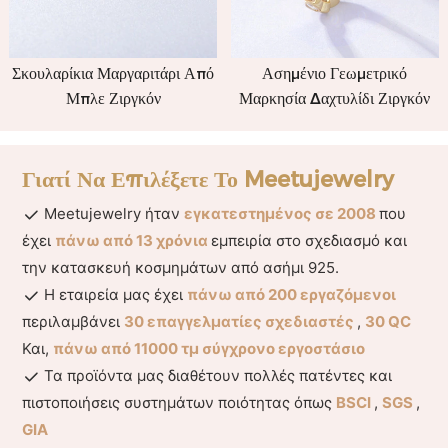
Σκουλαρίκια Μαργαριτάρι Από
Ασημένιο Γεωμετρικό
Μπλε Ζιργκόν
Μαρκησία Δαχτυλίδι Ζιργκόν
Γιατί Να Επιλέξετε Το Meetujewelry
Meetujewelry ήταν
εγκατεστημένος σε 2008
που
έχει
πάνω από 13 χρόνια
εμπειρία στο σχεδιασμό και
την κατασκευή κοσμημάτων από ασήμι 925.
Η εταιρεία μας έχει
πάνω από 200 εργαζόμενοι
περιλαμβάνει
30 επαγγελματίες σχεδιαστές
,
30 QC
Και,
πάνω από 11000 τμ σύγχρονο εργοστάσιο
Τα προϊόντα μας διαθέτουν πολλές πατέντες και
πιστοποιήσεις συστημάτων ποιότητας όπως
BSCI
,
SGS
,
GIA