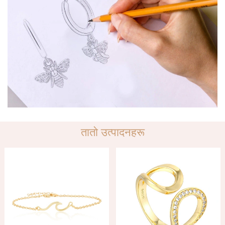
तातो उत्पादनहरू