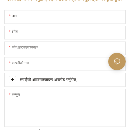
नाम
ईमेल
फोन/ह्वाट्सएप/स्काइप
कम्पनीको नाम
तपाईंको आवश्यकताहरू अपलोड गर्नुहोस्
सन्तुष्ट