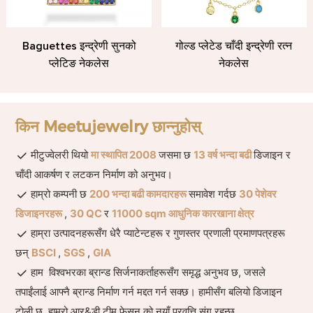
Baguettes इन्द्रेणी सुनको
गोल्ड प्लेटेड चाँदी इन्द्रेणी रत्न
प्लेटिङ नेकलेस
नेकलेस
किन Meetujewelry छान्नुहोस्
मीटुज्वेलरी थियो
मा स्थापित 2008
जसमा छ
13 वर्ष भन्दा बढी
डिजाइन र
चाँदी आकर्षण र लटकन निर्माण को अनुभव।
हाम्रो कम्पनी छ
200 भन्दा बढी कामदारहरू
समावेश गर्दछ
30 पेशेवर
डिजाइनरहरू
,
30 QC
र
11000 sqm आधुनिक कारखाना क्षेत्र
हाम्रा उत्पादनहरूसँग धेरै प्याटेन्टहरू र गुणस्तर प्रणाली प्रमाणपत्रहरू
छन्
BSCI
,
SGS
,
GIA
हाम विश्वभरका ब्रान्ड सिर्जनाकर्ताहरूसँग समृद्ध अनुभव छ, जसले
तपाईंलाई आफ्नै ब्रान्ड निर्माण गर्न मद्दत गर्न सक्छ। हामीसँग बलियो डिजाइन
टोली छ, हाम्रो आर&डी टीम फेसन को नयाँ प्रवृत्ति संग रहन्छ