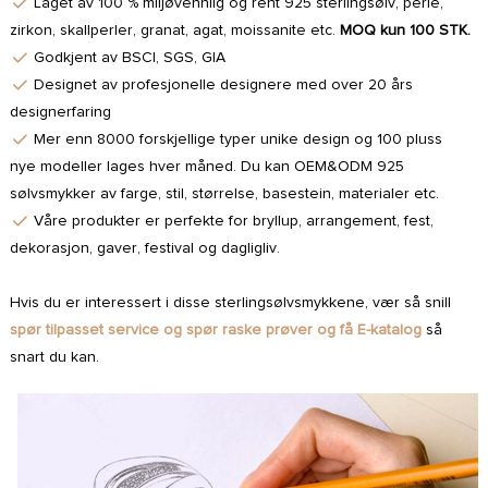
Laget av 100 % miljøvennlig og rent 925 sterlingsølv, perle,
zirkon, skallperler, granat, agat, moissanite etc.
MOQ kun 100 STK.
Godkjent av BSCI, SGS, GIA
Designet av profesjonelle designere med over 20 års
designerfaring
Mer enn 8000 forskjellige typer unike design og 100 pluss
nye modeller lages hver måned. Du kan OEM&ODM 925
sølvsmykker av farge, stil, størrelse, basestein, materialer etc.
Våre produkter er perfekte for bryllup, arrangement, fest,
dekorasjon, gaver, festival og dagligliv.
Hvis du er interessert i disse sterlingsølvsmykkene, vær så snill
spør tilpasset service og spør raske prøver og få E-katalog
så
snart du kan.