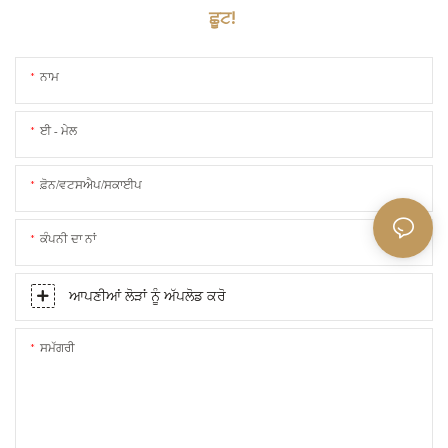
ਛੂਟ!
ਨਾਮ
ਈ - ਮੇਲ
ਫ਼ੋਨ/ਵਟਸਐਪ/ਸਕਾਈਪ
ਕੰਪਨੀ ਦਾ ਨਾਂ
ਆਪਣੀਆਂ ਲੋੜਾਂ ਨੂੰ ਅੱਪਲੋਡ ਕਰੋ
ਸਮੱਗਰੀ