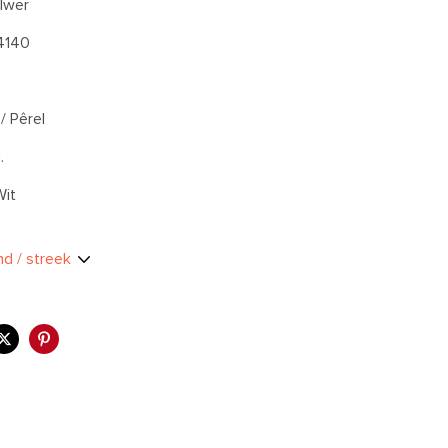
lwer
4140
 / Pêrel
.
Wit
and / streek