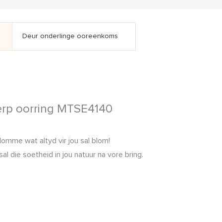
Deur onderlinge ooreenkoms
werp oorring MTSE4140
me wat altyd vir jou sal blom!
ie soetheid in jou natuur na vore bring.