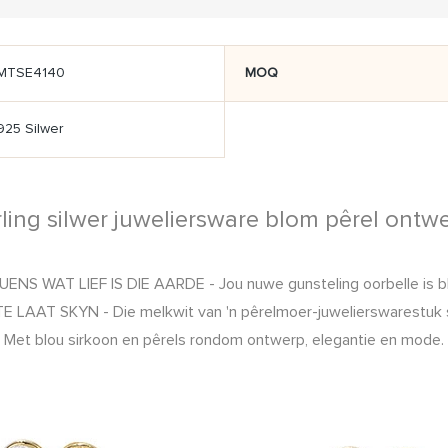
MTSE4140
MOQ
925 Silwer
ling silwer juweliersware blom pêrel ont
 WAT LIEF IS DIE AARDE - Jou nuwe gunsteling oorbelle is blom
 SKYN - Die melkwit van 'n pêrelmoer-juwelierswarestuk sal d
Met blou sirkoon en pêrels rondom ontwerp, elegantie en mode.