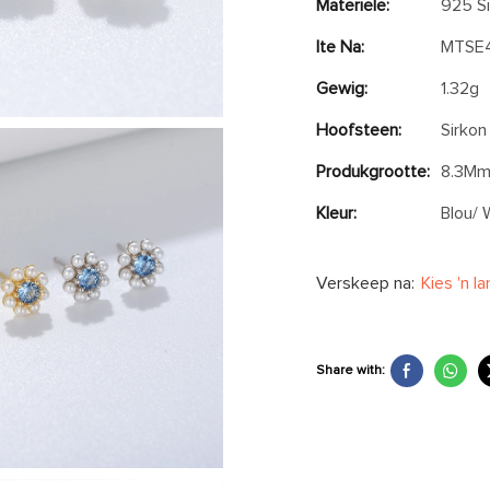
Materiële:
925 Si
Ite Na:
MTSE
Gewig:
1.32g
Hoofsteen:
Sirkon
Produkgrootte:
8.3Mm
Kleur:
Blou/ 
Verskeep na:
Kies 'n l
Share with: