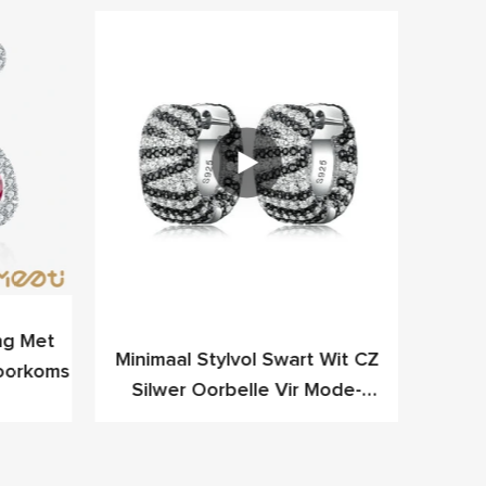
ng Met
Minimaal Stylvol Swart Wit CZ
Mee
Voorkoms
Silwer Oorbelle Vir Mode-
Fancy
Voorwaartse Professionele
Persone