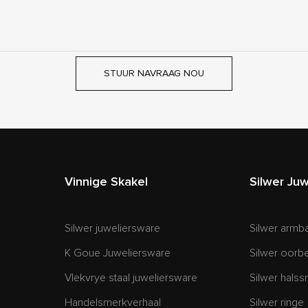
STUUR NAVRAAG NOU
Vinnige Skakel
Silwer Ju
Silwer juweliersware
Silwer armb
K Goue Juweliersware
Silwer oorbe
Vlekvrye staal juweliersware
Silwer hals
Handelsmerkverhaal
Silwer ringe