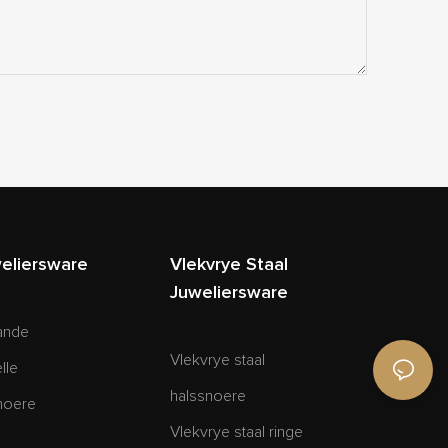
weliersware
Vlekvrye Staal
Juweliersware
ande
Vlekvrye staal
lle
halssnoere
snoere
Vlekvrye staal ringe