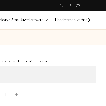
ekvrye Staal Juweliersware
Handelsmerkverhaal
Pasma
elle vir vroue blomme pêrel ontwerp