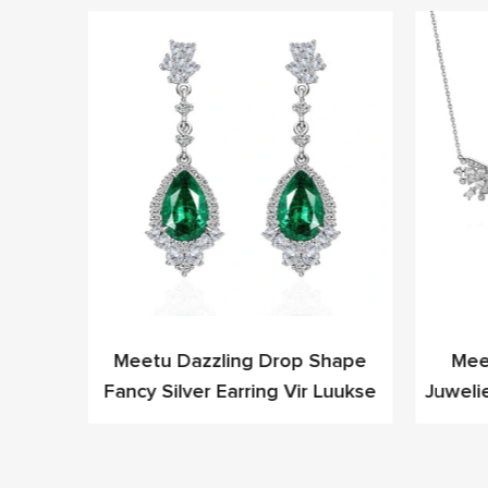
it CZ
Meetu Dazzling Drop Shape
Mee
de-
Fancy Silver Earring Vir Luukse
Juweli
nele