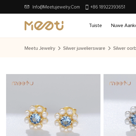
Info@meetujewelry.com
+86 18922393651
Tuiste
Nuwe Aank
Meetu Jewelry
Silwer juweliersware
Silwer oorb