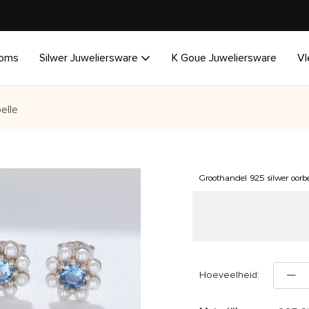
oms
Silwer Juweliersware
K Goue Juweliersware
Vl
elle
Groothandel 925 silwer oorb
Hoeveelheid: