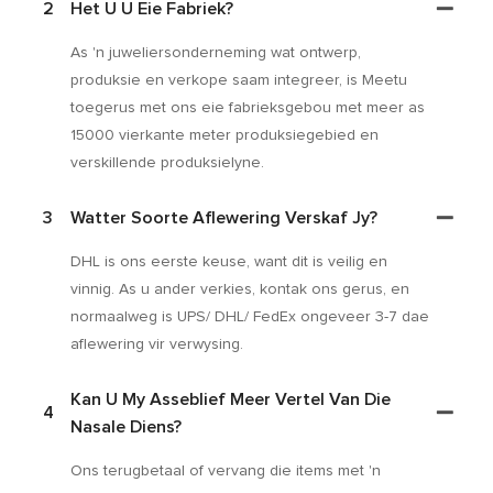
2
Het U U Eie Fabriek?
As 'n juweliersonderneming wat ontwerp,
produksie en verkope saam integreer, is Meetu
toegerus met ons eie fabrieksgebou met meer as
15000 vierkante meter produksiegebied en
verskillende produksielyne.
3
Watter Soorte Aflewering Verskaf Jy?
DHL is ons eerste keuse, want dit is veilig en
vinnig. As u ander verkies, kontak ons ​​gerus, en
normaalweg is UPS/ DHL/ FedEx ongeveer 3-7 dae
aflewering vir verwysing.
Kan U My Asseblief Meer Vertel Van Die
4
Nasale Diens?
Ons terugbetaal of vervang die items met 'n