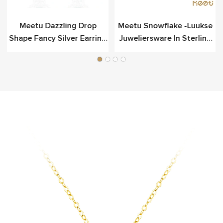
Meetu Dazzling Drop
Meetu Snowflake -luukse
Shape Fancy Silver Earring
Juweliersware In Sterling
Vir Luukse
Silwer