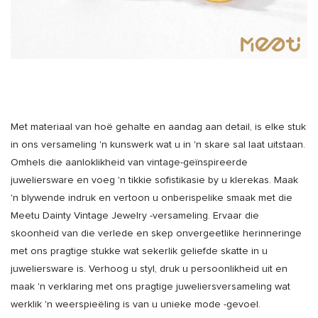
Met materiaal van hoë gehalte en aandag aan detail, is elke stuk
in ons versameling 'n kunswerk wat u in 'n skare sal laat uitstaan.
Omhels die aanloklikheid van vintage-geïnspireerde
juweliersware en voeg 'n tikkie sofistikasie by u klerekas. Maak
'n blywende indruk en vertoon u onberispelike smaak met die
Meetu Dainty Vintage Jewelry -versameling. Ervaar die
skoonheid van die verlede en skep onvergeetlike herinneringe
met ons pragtige stukke wat sekerlik geliefde skatte in u
juweliersware is. Verhoog u styl, druk u persoonlikheid uit en
maak 'n verklaring met ons pragtige juweliersversameling wat
werklik 'n weerspieëling is van u unieke mode -gevoel.