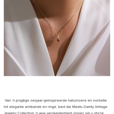
Van 'n pragtige oesjaar-geïnspireerde halssnoere en oorbelle
tot elegante armbande en ringe, bied die Meetu Dainty Vintage
Jewelry Collection 'n wye verskeidenheid opsies om u styl te