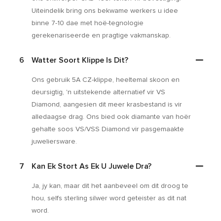
Uiteindelik bring ons bekwame werkers u idee
binne 7-10 dae met hoë-tegnologie
gerekenariseerde en pragtige vakmanskap.
6
Watter Soort Klippe Is Dit?
Ons gebruik 5A CZ-klippe, heeltemal skoon en
deursigtig, 'n uitstekende alternatief vir VS
Diamond, aangesien dit meer krasbestand is vir
alledaagse drag. Ons bied ook diamante van hoër
gehalte soos VS/VSS Diamond vir pasgemaakte
juweliersware.
7
Kan Ek Stort As Ek U Juwele Dra?
Ja, jy kan, maar dit het aanbeveel om dit droog te
hou, selfs sterling silwer word geteister as dit nat
word.