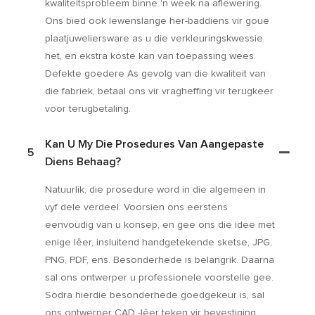
kwaliteitsprobleem binne 'n week na aflewering.
Ons bied ook lewenslange her-baddiens vir goue
plaatjuweliersware as u die verkleuringskwessie
het, en ekstra koste kan van toepassing wees.
Defekte goedere As gevolg van die kwaliteit van
die fabriek, betaal ons vir vragheffing vir terugkeer
voor terugbetaling.
Kan U My Die Prosedures Van Aangepaste
5
Diens Behaag?
Natuurlik, die prosedure word in die algemeen in
vyf dele verdeel. Voorsien ons eerstens
eenvoudig van u konsep, en gee ons die idee met
enige lêer, insluitend handgetekende sketse, JPG,
PNG, PDF, ens. Besonderhede is belangrik. Daarna
sal ons ontwerper u professionele voorstelle gee.
Sodra hierdie besonderhede goedgekeur is, sal
ons ontwerper CAD -lêer teken vir bevestiging.