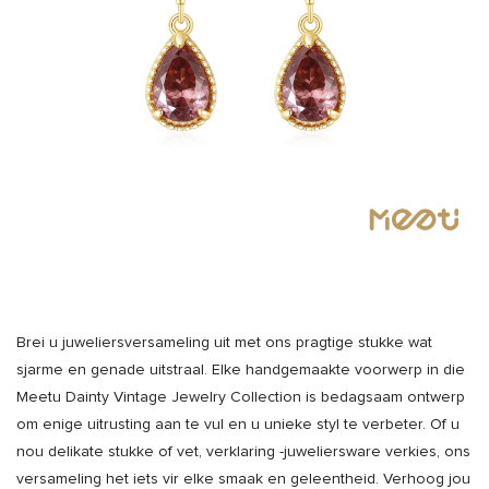
Brei u juweliersversameling uit met ons pragtige stukke wat
sjarme en genade uitstraal. Elke handgemaakte voorwerp in die
Meetu Dainty Vintage Jewelry Collection is bedagsaam ontwerp
om enige uitrusting aan te vul en u unieke styl te verbeter. Of u
nou delikate stukke of vet, verklaring -juweliersware verkies, ons
versameling het iets vir elke smaak en geleentheid. Verhoog jou