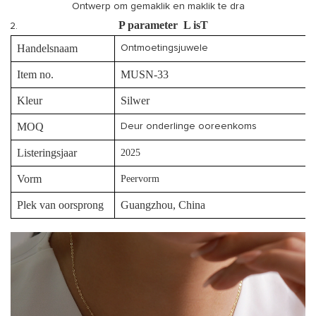
Ontwerp om gemaklik en maklik te dra
P
parameter
L
isT
Handelsnaam
Ontmoetingsjuwele
Item no.
MUSN-33
Kleur
Silwer
MOQ
Deur onderlinge ooreenkoms
Listeringsjaar
2025
Vorm
Peervorm
Plek van oorsprong
Guangzhou, China