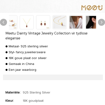
Meetu Dainty Vintage Jewelry Collection vir tydlose
elegansie
● Metaal- 925 sterling silwer
● Styl- fancy juweliersware
● 18K goue plaat oor silwer
● Gemaak in China
● Een jaar waarborg
Materiële:
925 Sterling Silver
Kleur:
18K goudplaat