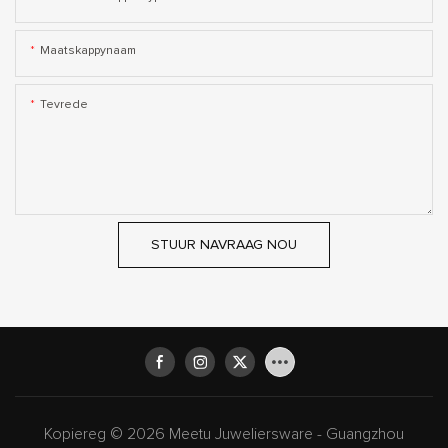
Maatskappynaam
Tevrede
STUUR NAVRAAG NOU
Kopiereg © 2026 Meetu Juweliersware - Guangzhou