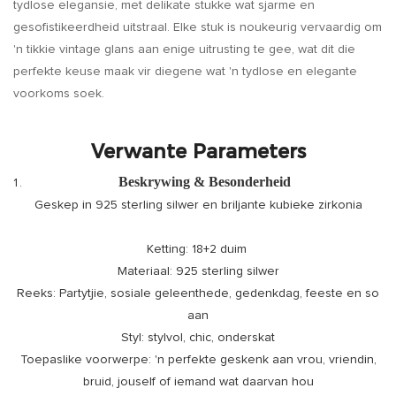
tydlose elegansie, met delikate stukke wat sjarme en
gesofistikeerdheid uitstraal. Elke stuk is noukeurig vervaardig om
'n tikkie vintage glans aan enige uitrusting te gee, wat dit die
perfekte keuse maak vir diegene wat 'n tydlose en elegante
voorkoms soek.
Verwante Parameters
Beskrywing & Besonderheid
Geskep in 925 sterling silwer en briljante kubieke zirkonia
Ketting: 18+2 duim
Materiaal: 925 sterling silwer
Reeks: Partytjie, sosiale geleenthede, gedenkdag, feeste en so
aan
Styl: stylvol, chic, onderskat
Toepaslike voorwerpe: 'n perfekte geskenk aan vrou, vriendin,
bruid, jouself of iemand wat daarvan hou