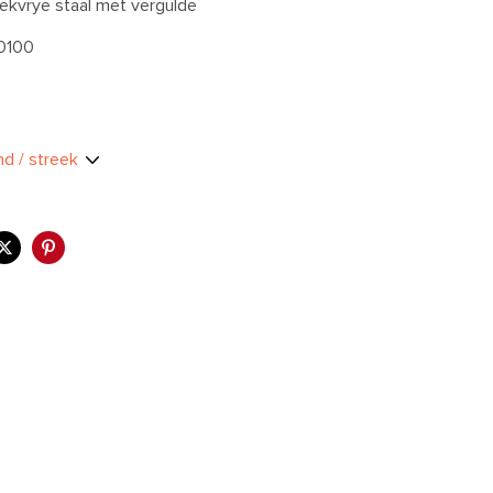
ekvrye staal met vergulde
0100
9
and / streek