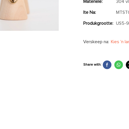
Materiële:
304 vl
Ite Na:
MTST
Produkgrootte:
US5-
Verskeep na:
Kies 'n l
Share with: