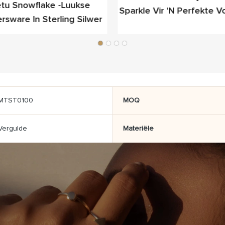
tu Snowflake -luukse
Sparkle Vir 'n Perfekte 
ersware In Sterling Silwer
MTST0100
MOQ
Vergulde
Materiële