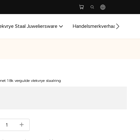
ekvrye Staal Juweliersware
Handelsmerkverhaal
Pasma
et 18k vergulde vlekvrye staalring