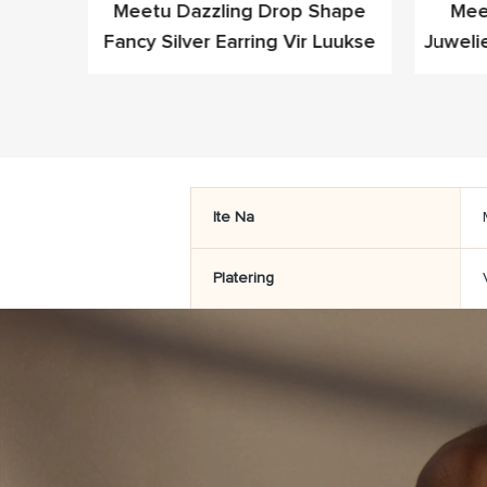
it CZ
Meetu Dazzling Drop Shape
Mee
de-
Fancy Silver Earring Vir Luukse
Juweli
nele
Ite Na
Platering