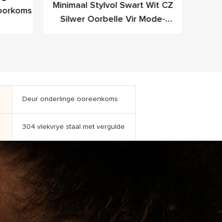
Minimaal Stylvol Swart Wit CZ
Mee
Voorkoms
Silwer Oorbelle Vir Mode-
Fancy
Voorwaartse Professionele
Persone
Deur onderlinge ooreenkoms
304 vlekvrye staal met vergulde