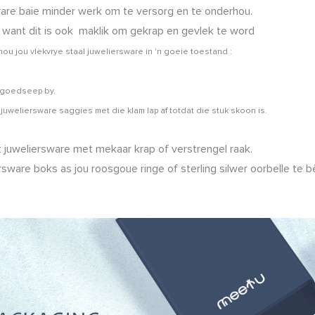
rsware baie minder werk om te versorg en te onderhou.
, want dit is ook
maklik om gekrap en gevlek te word
ou jou vlekvrye staal juweliersware in 'n goeie toestand
:
elgoedseep by.
 juweliersware saggies met die klam lap af totdat die stuk skoon is.
t juweliersware met mekaar krap of verstrengel raak.
sware boks as jou roosgoue ringe of sterling silwer oorbelle te b