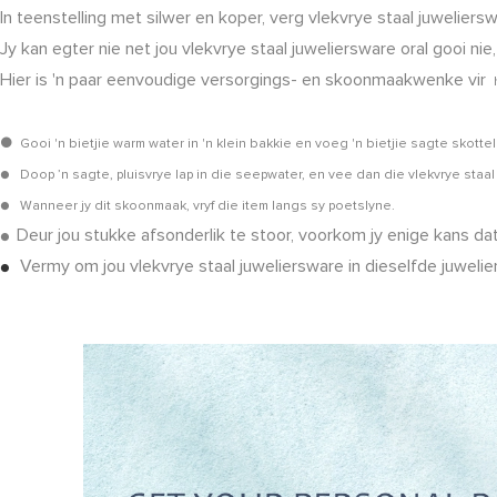
In teenstelling met silwer en koper, verg vlekvrye staal juwelie
Jy kan egter nie net jou vlekvrye staal juweliersware oral gooi nie
Hier is 'n paar eenvoudige versorgings- en skoonmaakwenke vir
h
●
Gooi 'n bietjie warm water in 'n klein bakkie en voeg 'n bietjie sagte skott
●
Doop ’n sagte, pluisvrye lap in die seepwater, en vee dan die vlekvrye staal
●
Wanneer jy dit skoonmaak, vryf die item langs sy poetslyne.
Deur jou stukke afsonderlik te stoor, voorkom jy enige kans da
●
Vermy om jou vlekvrye staal juweliersware in dieselfde juwelier
●