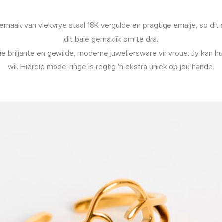
van vlekvrye staal 18K vergulde en pragtige emalje, so dit sal 
dit baie gemaklik om te dra.
jante en gewilde, moderne juweliersware vir vroue. Jy kan hulle 
wil. Hierdie mode-ringe is regtig 'n ekstra uniek op jou hande.