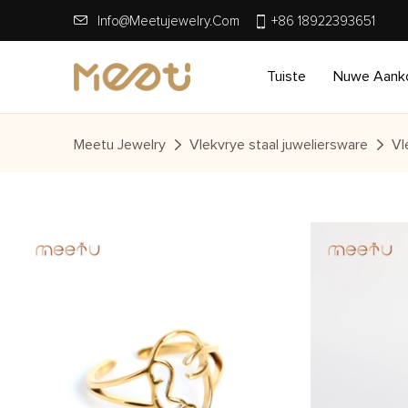
Info@meetujewelry.com
+86 18922393651
Tuiste
Nuwe Aank
Meetu Jewelry
Vlekvrye staal juweliersware
Vl