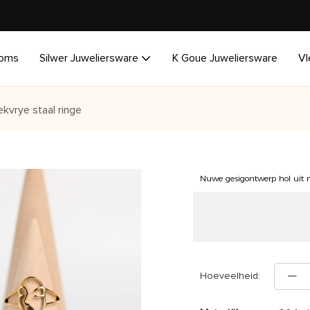
oms
Silwer Juweliersware
K Goue Juweliersware
Vl
ekvrye staal ringe
Nuwe gesigontwerp hol uit m
Hoeveelheid: