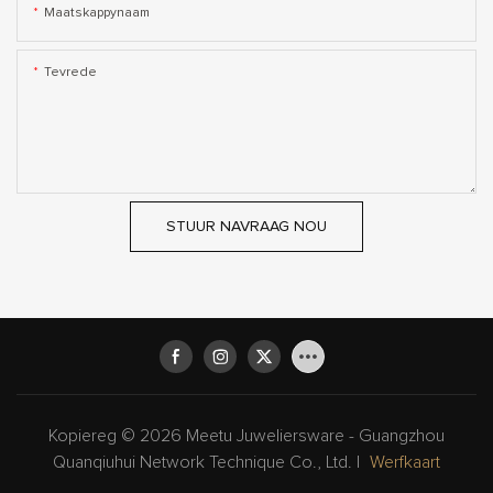
Maatskappynaam
Tevrede
STUUR NAVRAAG NOU
Kopiereg © 2026 Meetu Juweliersware - Guangzhou
Quanqiuhui Network Technique Co., Ltd. |
Werfkaart