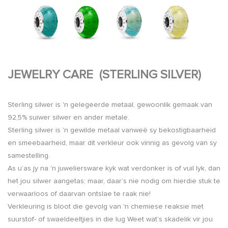
JEWELRY CARE (STERLING SILVER)
Sterling silwer is 'n gelegeerde metaal, gewoonlik gemaak van
92,5% suiwer silwer en ander metale.
Sterling silwer is 'n gewilde metaal vanweë sy bekostigbaarheid
en smeebaarheid, maar dit verkleur ook vinnig as gevolg van sy
samestelling.
As u’as jy na 'n juweliersware kyk wat verdonker is of vuil lyk, dan
het jou silwer aangetas; maar, daar’s nie nodig om hierdie stuk te
verwaarloos of daarvan ontslae te raak nie!
Verkleuring is bloot die gevolg van 'n chemiese reaksie met
suurstof- of swaeldeeltjies in die lug Weet wat’s skadelik vir jou