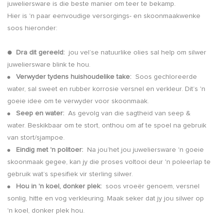
juweliersware is die beste manier om teer te bekamp.
Hier is 'n paar eenvoudige versorgings- en skoonmaakwenke
soos hieronder:
●
Dra dit gereeld:
jou vel’se natuurlike olies sal help om silwer
juweliersware blink te hou.
Verwyder tydens huishoudelike take:
Soos gechloreerde
●
water, sal sweet en rubber korrosie versnel en verkleur. Dit’s 'n
goeie idee om te verwyder voor skoonmaak.
Seep en water:
As gevolg van die sagtheid van seep &
●
water. Beskikbaar om te stort, onthou om af te spoel na gebruik
van stort/sjampoe.
Eindig met 'n politoer:
Na jou’het jou juweliersware 'n goeie
●
skoonmaak gegee, kan jy die proses voltooi deur 'n poleerlap te
gebruik wat’s spesifiek vir sterling silwer.
Hou in 'n koel, donker plek:
soos vroeër genoem, versnel
●
sonlig, hitte en vog verkleuring. Maak seker dat jy jou silwer op
'n koel, donker plek hou.