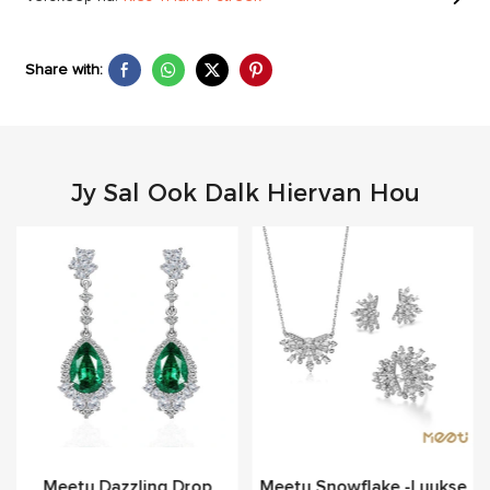
Share with:
Jy Sal Ook Dalk Hiervan Hou
Meetu Dazzling Drop
Meetu Snowflake -luukse