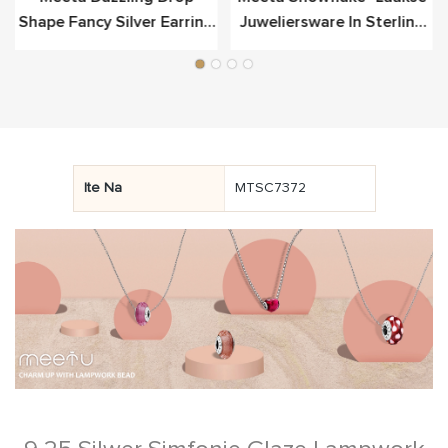
Shape Fancy Silver Earring
Juweliersware In Sterling
Vir Luukse
Silwer
Ite Na
MTSC7372