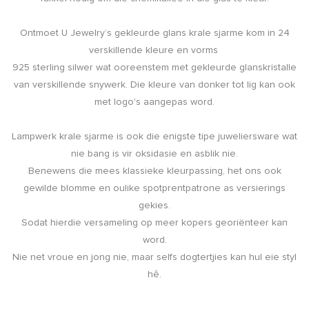
Ontmoet U Jewelry’s gekleurde glans krale sjarme kom in 24
verskillende kleure en vorms
925 sterling silwer wat ooreenstem met gekleurde glanskristalle
van verskillende snywerk. Die kleure van donker tot lig kan ook
met logo's aangepas word.
Lampwerk krale sjarme is ook die enigste tipe juweliersware wat
nie bang is vir oksidasie en asblik nie.
Benewens die mees klassieke kleurpassing, het ons ook
gewilde blomme en oulike spotprentpatrone as versierings
gekies.
Sodat hierdie versameling op meer kopers georiënteer kan
word.
Nie net vroue en jong nie, maar selfs dogtertjies kan hul eie styl
hê.