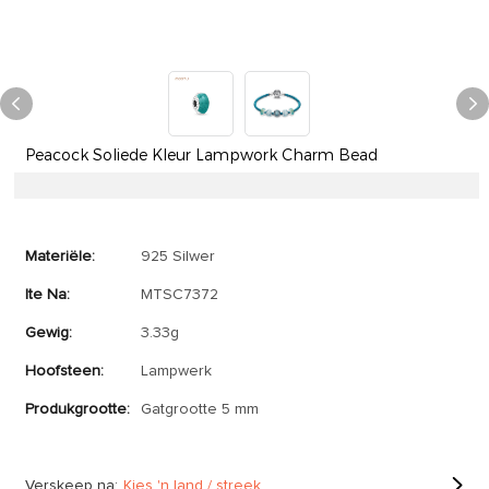
Peacock Soliede Kleur Lampwork Charm Bead
Materiële:
925 Silwer
Ite Na:
MTSC7372
Gewig:
3.33g
Hoofsteen:
Lampwerk
Produkgrootte:
Gatgrootte 5 mm
Verskeep na:
Kies 'n land / streek