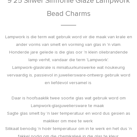
9
25 Silwer Simfonie Glaze Lampwork
Bead Charms
Lampwork is die term wat gebruik word vir die maak van krale en
ander vorms van smelt en vorming van glas in 'n vlam.
Honderde jare gelede is die glas oor 'n klein oliebrandende
lamp verhit, vandaar die term 'Lampwork'.
Lampwork-glaskrale is miniatuurkunswerke wat noukeurig
vervaardig is, passievol in juweliersware-ontwerp gebruik word
en liefdevol versamel is
Daar is hoofsaaklik twee soorte glas wat gebruik word om
Lampwork-glasjuweliersware te maak
Sagte glas smelt by 'n laer temperatuur en word dus gesien as
makliker om mee te werk
Silikaat benodig 'n hoër temperatuur om in te werk en het dus 'n
fakkel nodig om die chemikalieë in die glas te kleur.