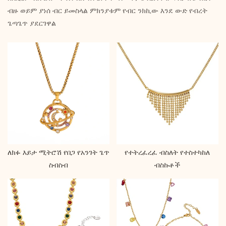
ብዙ ወይም ያነሰ ብር ይመስላል ምክንያቱም የብር ንክኪው እንደ ውድ የብረት
ጌጣጌጥ ያደርገዋል
ለክፉ እይታ ሚትሮሽ የበጋ የአንገት ጌጥ
የተትረፈረፈ ብስለት የተስተካከለ
ስብስብ
ብስኩቶች