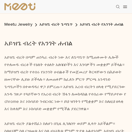
Meetu Jewelry
አይዝጌ ብረት ጌጣጌጥ
አይዝጌ ብረት የአንገት ሐብል
አይዝጌ ብረት የአንገት ሐብል
አይዝጌ ብረት በጣም ጠንካራ ብረት ነው እና ለጌጣጌጥ ከሚጠቀሙት ሌሎች
የተለመዱ ብረቶች የዕለት ተዕለት አለባበሶችን እና እንባዎችን መቋቋም ይችላል።
ከማይዝግ ብረት የተሰሩ የአንገት ሀብልቶች የመጀመሪያ ቅርጻቸውን በሕይወት
ዘመናቸው ሊይዙ ይችላሉ። ለመጠቀም ከፈለጉ ምርጥ ምርጫ አንዳንድ
ጌጣጌጦችን በተወዳዳሪ ዋጋ ይምረጡ። አይዝጌ አረብ ብረትን ዘላቂ የሚያደርገው
አንዱ ገጽታ የላይኛውን የአረብ ብረት ሽፋን ለመከላከል የተሰራው የማይታየው የ
chrome እና ኦክሳይድ ንብርብር ነው። ይህ ዝገትን የሚቋቋም እና ስለዚህ ዘላቂ
እና ከቀለም እና ኦክሳይድ መቋቋም የሚችል ያደርገዋል።
አይዝጌ ብረት ያልተሸፈነ ስለሆነ በጊዜ ሊገለበጥ ወይም ሊላጥ አይችልም።
ስለዚህም ስለ ርዝመቱ እና ስለ ብሩህነቱ ምንም ጥያቄ አልተነሳም. አይዝጌ ብረት