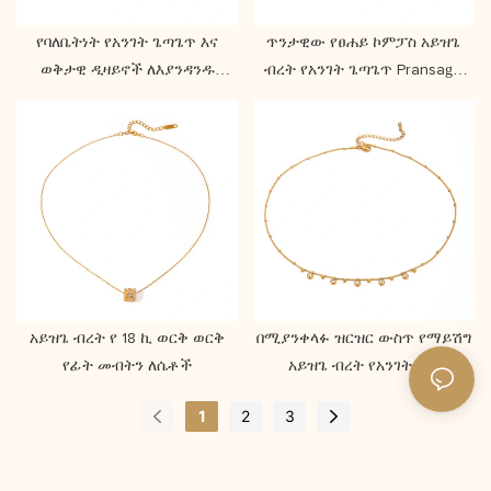
የባለቤትነት የአንገት ጌጣጌጥ እና
ጥንታዊው የፀሐይ ኮምፓስ አይዝጌ
ወቅታዊ ዲዛይኖች ለእያንዳንዱ
ብረት የአንገት ጌጣጌጥ Pransage
አጋጣሚ
የወይን ጠጅ
አይዝጌ ብረት የ 18 ኪ ወርቅ ወርቅ
በሚያንቀላፉ ዝርዝር ውስጥ የማይሽግ
የፊት መብትን ለሴቶች
አይዝጌ ብረት የአንገት ጌጥ
1
2
3