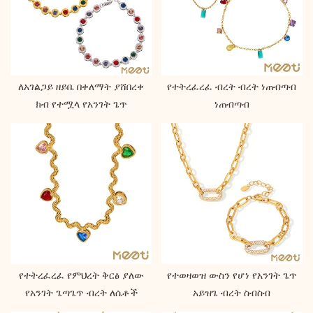
ለአገልጋይ ዘይቤ በቀለማት ያሸበረቀ
የተትረፈረፈ ብረት ብረት ነጠብጣብ
ክብ የተሟላ የአንገት ጌጥ
ነጠብጣብ
የተትረፈረፈ የምህረት ቅርፅ ያለው
የተወዛወዝ ውስን የሆነ የአንገት ጌጥ
የአንገት ጌጣጌጥ ብረት ለሴቶች
አይዝጌ ብረት ስብስብ