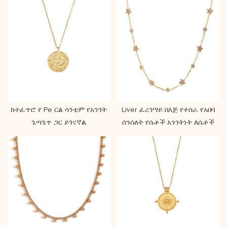
ከተፈጥሮ የ Pe ርል ሳንቲም የአንገት
Liver ፈረንሣይ በእጅ የተሰራ የአበባ
ጌጣጌጥ ጋር ይገናኛል
ሰንሰለት የሴቶች አንገትነት ለሴቶች