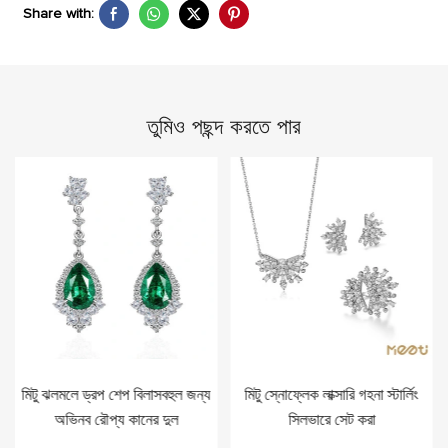
Share with:
তুমিও পছন্দ করতে পার
মিটু ঝলমলে ড্রপ শেপ বিলাসবহুল জন্য
মিটু স্নোফ্লেক লাক্সারি গহনা স্টার্লিং
অভিনব রৌপ্য কানের দুল
সিলভারে সেট করা