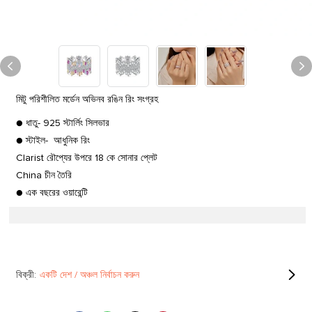
মিটু পরিশীলিত মর্ডেন অভিনব রঙিন রিং সংগ্রহ
● ধাতু- 925 স্টার্লিং সিলভার
● স্টাইল- আধুনিক রিং
Clarist রৌপ্যের উপরে 18 কে সোনার প্লেট
China চীন তৈরি
● এক বছরের ওয়ারেন্টি
বিক্রী:
একটি দেশ / অঞ্চল নির্বাচন করুন