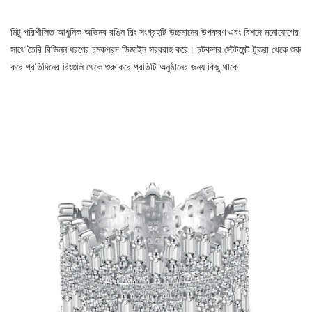
মিটু পরিশীলিত আধুনিক অভিনব রঙিন রিং সংগ্রহটি উচ্চমানের উপকরণ এবং বিশদে মনোযোগের
সাথে তৈরি বিভিন্ন ধরণের চমকপ্রদ ডিজাইন সরবরাহ করে। চটকদার স্টেটমেন্ট টুকরা থেকে শুরু
করে প্রতিদিনের রিংগুলি থেকে শুরু করে প্রতিটি অনুষ্ঠানের জন্য কিছু থাকে