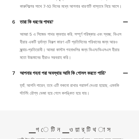
কারুশিল্পের সাথে 7-10 দিনের মধ্যে আপনার ধারণাটি বাস্তবে নিয়ে আসে।
6
তারা কি ধরণের পাথর?
আমরা 5 এ সিজেড পাথর ব্যবহার করি, সম্পূর্ণ পরিষ্কার এবং স্বচ্ছ, ভিএস
হীরার একটি দুর্দান্ত বিকল্প কারণ এটি প্রতিদিনের পরিধানের জন্য আরও
স্ক্র্যাচ-প্রতিরোধী। আমরা কাস্টম গহনাগুলির জন্য ভিএস/ভিএসএস হীরার
মতো উচ্চমানের হীরাও সরবরাহ করি।
7
আপনার গহনা পরা অবস্থায় আমি কি গোসল করতে পারি?
হ্যাঁ, আপনি পারেন, তবে এটি শুকনো রাখার পরামর্শ দেওয়া হয়েছে, এমনকি
স্টার্লিং রৌপ্য ভেজা হয়ে গেলে কলঙ্কিত হয়ে যায়।
▁গ ে টি ন ▁ও য়া র্ টি থ া স