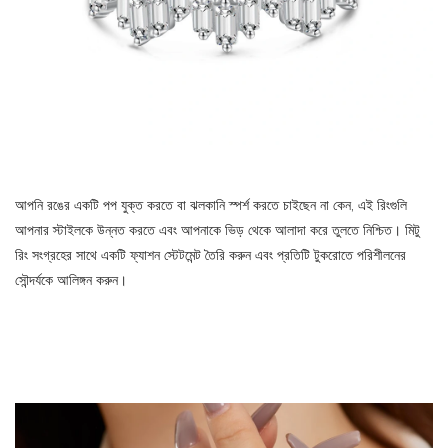
আপনি রঙের একটি পপ যুক্ত করতে বা ঝলকানি স্পর্শ করতে চাইছেন না কেন, এই রিংগুলি
আপনার স্টাইলকে উন্নত করতে এবং আপনাকে ভিড় থেকে আলাদা করে তুলতে নিশ্চিত। মিটু
রিং সংগ্রহের সাথে একটি ফ্যাশন স্টেটমেন্ট তৈরি করুন এবং প্রতিটি টুকরোতে পরিশীলনের
সৌন্দর্যকে আলিঙ্গন করুন।