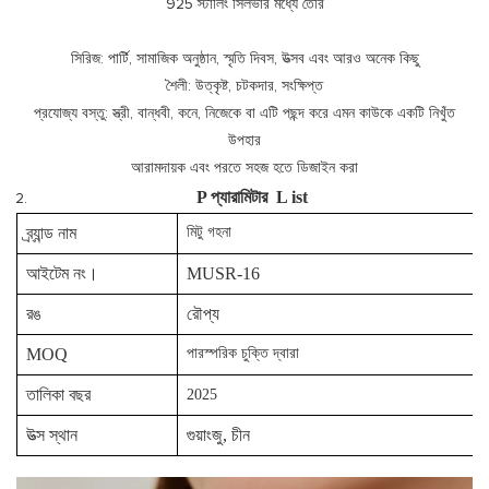
925 স্টার্লিং সিলভার মধ্যে তৈরি
সিরিজ: পার্টি, সামাজিক অনুষ্ঠান, স্মৃতি দিবস, উত্সব এবং আরও অনেক কিছু
শৈলী: উত্কৃষ্ট, চটকদার, সংক্ষিপ্ত
প্রযোজ্য বস্তু: স্ত্রী, বান্ধবী, কনে, নিজেকে বা এটি পছন্দ করে এমন কাউকে একটি নিখুঁত
উপহার
আরামদায়ক এবং পরতে সহজ হতে ডিজাইন করা
P
প্যারামিটার
L
ist
ব্র্যান্ড নাম
মিটু গহনা
আইটেম নং।
MUSR-16
রঙ
রৌপ্য
MOQ
পারস্পরিক চুক্তি দ্বারা
তালিকা বছর
2025
উত্স স্থান
গুয়াংজু, চীন