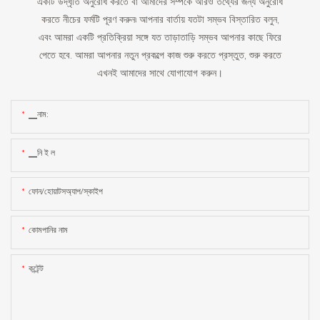
একটি উদ্ধৃতি অনুরোধ করতে বা আমাদের সম্পর্কে আরও তথ্যের জন্য অনুরোধ
করতে নীচের ফর্মটি পূরণ করুন৷ আপনার বার্তায় যতটা সম্ভব বিস্তারিত বলুন,
এবং আমরা একটি প্রতিক্রিয়া সঙ্গে যত তাড়াতাড়ি সম্ভব আপনার কাছে ফিরে
পেতে হবে. আমরা আপনার নতুন প্রকল্পে কাজ শুরু করতে প্রস্তুত, শুরু করতে
এখনই আমাদের সাথে যোগাযোগ করুন।
▁নাম:
▁নি ই ল
ফোন/হোয়াটসঅ্যাপ/স্কাইপ
কোমপানির নাম
কন্টেন্ট