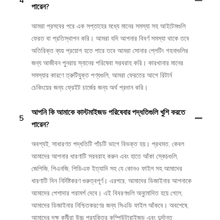
4
পারেন?
আমরা প্রসবের পরে এক সপ্তাহের মধ্যে মানের সমস্যা সহ আইটেমগুলি
ফেরত বা প্রতিস্থাপন করি। আমরা যদি আপনার বিবর্ণ সমস্যা থাকে তবে
অতিরিক্ত ব্যয় প্রয়োগ হতে পারে তবে আমরা সোনার প্লেটিং গহনাগুলির
জন্য আজীবন পুনরায় স্নানের পরিষেবা সরবরাহ করি। কারখানার মানের
সমস্যার কারণে ত্রুটিযুক্ত পণ্যগুলি, আমরা ফেরতের আগে রিটার্ন
চেকিংয়ের জন্য ফ্রেইট চার্জের জন্য অর্থ প্রদান করি।
আপনি কি আমাকে কাস্টমাইজড পরিষেবার পদ্ধতিগুলি খুশি করতে
5
পারেন?
অবশ্যই, সাধারণত পদ্ধতিটি পাঁচটি ভাগে বিভক্ত হয়। প্রথমত, কেবল
আমাদের আপনার ধারণাটি সরবরাহ করুন এবং হাতে আঁকা স্কেচগুলি,
জেপিজি, পিএনজি, পিডিএফ ইত্যাদি সহ যে কোনও ফাইল সহ আমাদের
ধারণাটি দিন নির্দিষ্টকরণ গুরুত্বপূর্ণ। এরপরে, আমাদের ডিজাইনার আপনাকে
আমাদের পেশাদার পরামর্শ দেবে। এই বিবরণগুলি অনুমোদিত হয়ে গেলে,
আমাদের ডিজাইনার নিশ্চিতকরণের জন্য সিএডি ফাইল আঁকবে। অবশেষে,
আমাদের দক্ষ কর্মীরা উচ্চ প্রযুক্তির কম্পিউটারাইজড এবং দুর্দান্ত