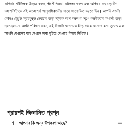
আপনার স্টাইলকে উন্নত করুন, পরিশীলিততা আলিঙ্গন করুন এবং আপনার অভ্যন্তরীণ
ফ্যাশনিস্টাকে এই অত্যাশ্চর্য আনুষাঙ্গিকগুলির সাথে আলোকিত করতে দিন। আপনি এগুলি
কোনও ট্রেন্ডি স্তরযুক্ত চেহারার জন্য স্ট্যাক আপ করুন বা স্বল্প কমনীয়তার স্পর্শের জন্য
স্বতন্ত্রভাবে এগুলি পরিধান করুন, এই রিংগুলি আপনাকে ভিড় থেকে আলাদা করে তুলতে এবং
আপনি যেখানেই যান সেখানে মাথা ঘুরিয়ে দেওয়ার বিষয়ে নিশ্চিত।
প্রায়শই জিজ্ঞাসিত প্রশ্ন
1
আপনার কি অন্য উপকরণ আছে?