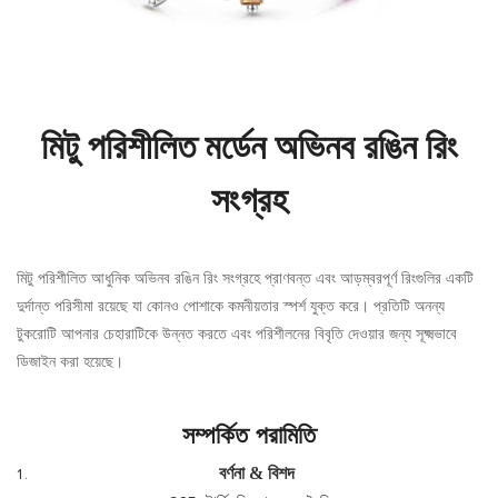
মিটু পরিশীলিত মর্ডেন অভিনব রঙিন রিং
সংগ্রহ
মিটু পরিশীলিত আধুনিক অভিনব রঙিন রিং সংগ্রহে প্রাণবন্ত এবং আড়ম্বরপূর্ণ রিংগুলির একটি
দুর্দান্ত পরিসীমা রয়েছে যা কোনও পোশাকে কমনীয়তার স্পর্শ যুক্ত করে। প্রতিটি অনন্য
টুকরোটি আপনার চেহারাটিকে উন্নত করতে এবং পরিশীলনের বিবৃতি দেওয়ার জন্য সূক্ষ্মভাবে
ডিজাইন করা হয়েছে।
সম্পর্কিত পরামিতি
বর্ণনা & বিশদ