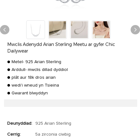
Mwclis Adenydd Arian Sterling Meetu ar gyfer Chic
Dailywear
● Metel- 925 Arian Sterling
● Arddull- mwclis dillad dyddiol
● plât aur 18k dros arian
● wedi'i wneud yn Tsieina
● Gwarant blwyddyn
Deunyddiad:
925 Arian Sterling
Cerrig:
5a zirconia ciwbig