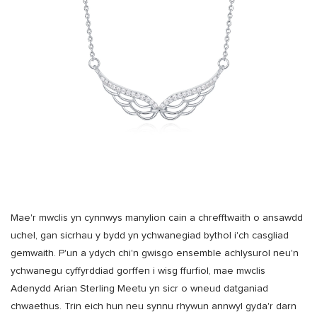
Mae'r mwclis yn cynnwys manylion cain a chrefftwaith o ansawdd
uchel, gan sicrhau y bydd yn ychwanegiad bythol i'ch casgliad
gemwaith. P'un a ydych chi'n gwisgo ensemble achlysurol neu'n
ychwanegu cyffyrddiad gorffen i wisg ffurfiol, mae mwclis
Adenydd Arian Sterling Meetu yn sicr o wneud datganiad
chwaethus. Trin eich hun neu synnu rhywun annwyl gyda'r darn