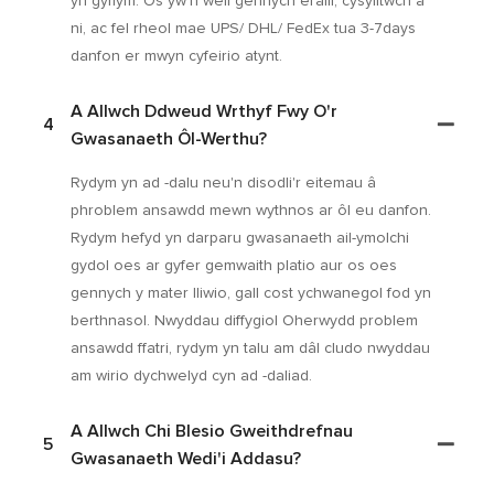
yn gyflym. Os yw'n well gennych eraill, cysylltwch â
ni, ac fel rheol mae UPS/ DHL/ FedEx tua 3-7days
danfon er mwyn cyfeirio atynt.
A Allwch Ddweud Wrthyf Fwy O'r
4
Gwasanaeth Ôl-Werthu?
Rydym yn ad -dalu neu'n disodli'r eitemau â
phroblem ansawdd mewn wythnos ar ôl eu danfon.
Rydym hefyd yn darparu gwasanaeth ail-ymolchi
gydol oes ar gyfer gemwaith platio aur os oes
gennych y mater lliwio, gall cost ychwanegol fod yn
berthnasol. Nwyddau diffygiol Oherwydd problem
ansawdd ffatri, rydym yn talu am dâl cludo nwyddau
am wirio dychwelyd cyn ad -daliad.
A Allwch Chi Blesio Gweithdrefnau
5
Gwasanaeth Wedi'i Addasu?