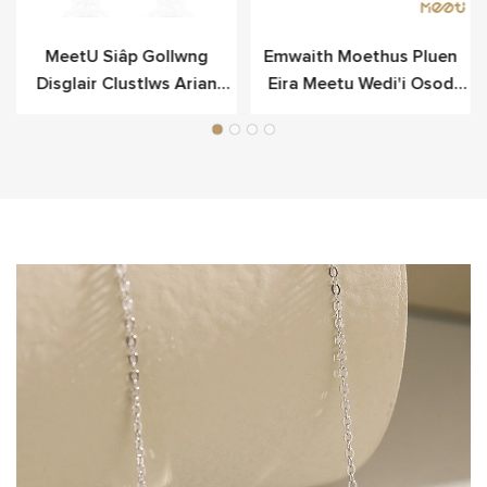
n
MeetU Siâp Gollwng
Emwaith Moethus Pluen
Disglair Clustlws Arian
Eira Meetu Wedi'i Osod
Ffansi Ar Gyfer Moethus
Mewn Arian Sterling