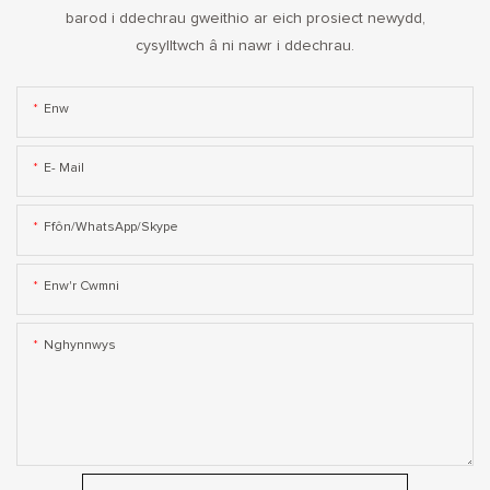
barod i ddechrau gweithio ar eich prosiect newydd,
cysylltwch â ni nawr i ddechrau.
Enw
E- Mail
Ffôn/WhatsApp/Skype
Enw'r Cwmni
Nghynnwys