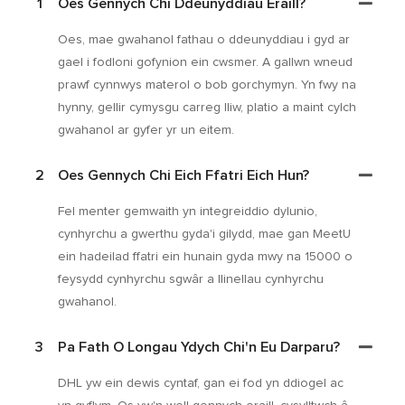
1
Oes Gennych Chi Ddeunyddiau Eraill?
Oes, mae gwahanol fathau o ddeunyddiau i gyd ar
gael i fodloni gofynion ein cwsmer. A gallwn wneud
prawf cynnwys materol o bob gorchymyn. Yn fwy na
hynny, gellir cymysgu carreg lliw, platio a maint cylch
gwahanol ar gyfer yr un eitem.
2
Oes Gennych Chi Eich Ffatri Eich Hun?
Fel menter gemwaith yn integreiddio dylunio,
cynhyrchu a gwerthu gyda'i gilydd, mae gan MeetU
ein hadeilad ffatri ein hunain gyda mwy na 15000 o
feysydd cynhyrchu sgwâr a llinellau cynhyrchu
gwahanol.
3
Pa Fath O Longau Ydych Chi'n Eu Darparu?
DHL yw ein dewis cyntaf, gan ei fod yn ddiogel ac