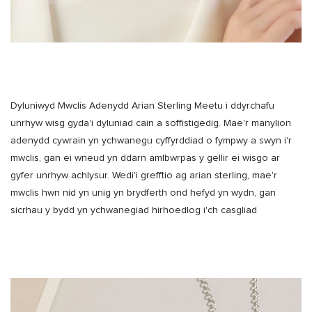
Dyluniwyd Mwclis Adenydd Arian Sterling Meetu i ddyrchafu
unrhyw wisg gyda'i dyluniad cain a soffistigedig. Mae'r manylion
adenydd cywrain yn ychwanegu cyffyrddiad o fympwy a swyn i'r
mwclis, gan ei wneud yn ddarn amlbwrpas y gellir ei wisgo ar
gyfer unrhyw achlysur. Wedi'i grefftio ag arian sterling, mae'r
mwclis hwn nid yn unig yn brydferth ond hefyd yn wydn, gan
sicrhau y bydd yn ychwanegiad hirhoedlog i'ch casgliad