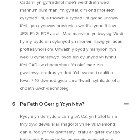
Cadarn, yn gyffredinol mae'r weithdrefn wedi'i
rhannu'n bum rhan. Yn gyntaf, dim ond rhoi eich
cysyniad i ni, a rhowch y syniad i ni gydag unrhyw
ffeil, gan gynnwys brasluniau wedi'u tynnu â llaw,
JPG, PNG, PDF ac ati. Mae manylion yn bwysig. Wedi
hynny, bydd ein dylunydd yn rhoi ein hawgrymiadau
proffesiynol i chi. Unwaith y bydd y manylion hyn
wedi'u cymeradwyo, bydd ein dylunydd yn tynnu
ffeil CAD i'w chadarnhau. Yn olaf, mae ein
gweithwyr medrus yn dod â'ch syniad i realiti o
fewn 7-10 diwrnod gyda chrefftwaith cyfrifiadurol a
choeth uwch-dechnoleg.
6
Pa Fath O Gerrig Ydyn Nhw?
Rydym yn defnyddio cerrig 5A CZ, yn hollol lân a
thryloyw, dewis arall rhagorol yn lle Vs Diamond
gan ei fod yn fwy gwrthsefyll crafu ar gyfer gwisgo
bob dydd. Rydym hefyd yn cynnig diemwntau o