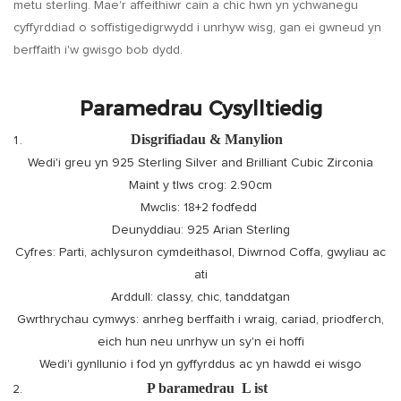
metu sterling. Mae'r affeithiwr cain a chic hwn yn ychwanegu
cyffyrddiad o soffistigedigrwydd i unrhyw wisg, gan ei gwneud yn
berffaith i'w gwisgo bob dydd.
Paramedrau Cysylltiedig
Disgrifiadau & Manylion
Wedi'i greu yn 925 Sterling Silver and Brilliant Cubic Zirconia
Maint y tlws crog: 2.90cm
Mwclis: 18+2 fodfedd
Deunyddiau: 925 Arian Sterling
Cyfres: Parti, achlysuron cymdeithasol, Diwrnod Coffa, gwyliau ac
ati
Arddull: classy, ​​chic, tanddatgan
Gwrthrychau cymwys: anrheg berffaith i wraig, cariad, priodferch,
eich hun neu unrhyw un sy'n ei hoffi
Wedi'i gynllunio i fod yn gyffyrddus ac yn hawdd ei wisgo
P
baramedrau
L
ist