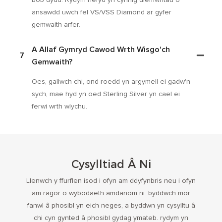
ansawdd uwch fel VS/VSS Diamond ar gyfer
gemwaith arfer.
A Allaf Gymryd Cawod Wrth Wisgo'ch
7
Gemwaith?
Oes, gallwch chi, ond roedd yn argymell ei gadw'n
sych, mae hyd yn oed Sterling Silver yn cael ei
ferwi wrth wlychu.
Cysylltiad Â Ni
Llenwch y ffurflen isod i ofyn am ddyfynbris neu i ofyn
am ragor o wybodaeth amdanom ni. byddwch mor
fanwl â phosibl yn eich neges, a byddwn yn cysylltu â
chi cyn gynted â phosibl gydag ymateb. rydym yn