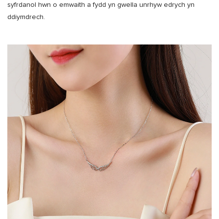
syfrdanol hwn o emwaith a fydd yn gwella unrhyw edrych yn
ddiymdrech.