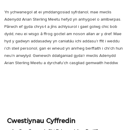
Yn ychwanegol at ei ymddangosiad syfrdanol, mae mwclis
Adenydd Arian Sterling Meetu hefyd yn anhygoel o amlbwrpas.
Pârwch ef gyda chrys-t a jîns achlysurol i gael golwg chic bob
dydd, neu ei wisgo â ffrog goctel am noson allan ar y dref. Mae
hyd y gadwyn addasadwy yn caniatáu ichi addasu'r ffit i weddu
i'ch steil personol, gan ei wneud yn anrheg berffaith i chi'ch hun
neu'n anwylyd. Gwnewch ddatganiad gyda'r mwclis Adenydd
Arian Sterling Meetu a dyrchafu'ch casgliad gemwaith heddiw.
Cwestiynau Cyffredin