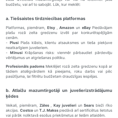
budžetu, vai arī to sabojāt. Lūk, kur meklēt:
a. Tiešsaistes tirdzniecības platformas
Platformas, piemēram,
Etsy
,
Amazon
un
eBay
Piedāvājam
plašu rozā zelta gredzenu izvēli par konkurētspējīgām
cenām.
-
Plusi
Plašs klāsts, klientu atsauksmes un tieša piekļuve
neatkarīgiem juvelieriem.
-
Mīnusi
Krāpšanas risks: vienmēr pārbaudiet pārdevēju
vērtējumus un atgriešanas politiku.
Profesionāls padoms
Meklējiet rozā zelta gredzenu kopā ar
tādiem atslēgvārdiem kā pieejams, roku darbs vai pēc
pasūtījuma, lai filtrētu budžetam draudzīgas iespējas.
b. Atlaižu mazumtirgotāji un juvelierizstrādājumu
ķēdes
Veikali, piemēram,
Zāles
,
Kay juvelieri
un
Sears
bieži rīko
akcijas.
Costco
un
T.J. Makss
piedāvā arī sertificētus lietotus
vai pārāk noliktavā esošus priekšmetus ar lielām atlaidēm.