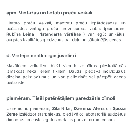
apm. Vintāžas un lietotu preču veikali
Lietoto preču veikali, mantotu preču izpārdošanas un
tiešsaistes vintage preču tirdzniecības vietas (piemēram,
Rubīna Leina
,
1standarta vērtības
) var iegūt unikālus,
augstas kvalitātes gredzenus par daļu no sākotnējās cenas.
d. Vietējie neatkarīgie juvelieri
Mazākiem veikaliem bieži vien ir zemākas pieskaitāmās
izmaksas nekā lieliem tīkliem. Daudzi piedāvā individuālus
dizaina pakalpojumus un var pielīdzināt vai pārspēt cenas
tiešsaistē.
piemēram. Tieši patērētājiem paredzētie zīmoli
Uzņēmumi, piemēram,
Zilā Nīla
,
Džeimss Alens
un
Spoža
Zeme
izslēdzot starpniekus, piedāvājot laboratorijā audzētus
dimantus un ētiski iegūtus metālus par zemākām cenām.