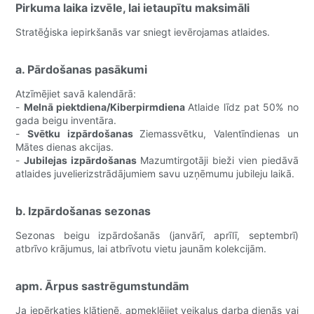
Pirkuma laika izvēle, lai ietaupītu maksimāli
Stratēģiska iepirkšanās var sniegt ievērojamas atlaides.
a. Pārdošanas pasākumi
Atzīmējiet savā kalendārā:
-
Melnā piektdiena/Kiberpirmdiena
Atlaide līdz pat 50% no
gada beigu inventāra.
-
Svētku izpārdošanas
Ziemassvētku, Valentīndienas un
Mātes dienas akcijas.
-
Jubilejas izpārdošanas
Mazumtirgotāji bieži vien piedāvā
atlaides juvelierizstrādājumiem savu uzņēmumu jubileju laikā.
b. Izpārdošanas sezonas
Sezonas beigu izpārdošanās (janvārī, aprīlī, septembrī)
atbrīvo krājumus, lai atbrīvotu vietu jaunām kolekcijām.
apm. Ārpus sastrēgumstundām
Ja iepērkaties klātienē, apmeklējiet veikalus darba dienās vai