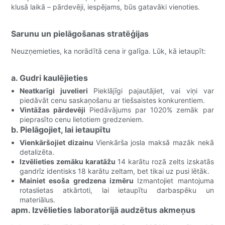
klusā laikā – pārdevēji, iespējams, būs gatavāki vienoties.
Sarunu un pielāgošanas stratēģijas
Neuzņemieties, ka norādītā cena ir galīga. Lūk, kā ietaupīt:
a. Gudri kaulējieties
Neatkarīgi juvelieri
Pieklājīgi pajautājiet, vai viņi var
piedāvāt cenu saskaņošanu ar tiešsaistes konkurentiem.
Vintāžas pārdevēji
Piedāvājums par 1020% zemāk par
pieprasīto cenu lietotiem gredzeniem.
b. Pielāgojiet, lai ietaupītu
Vienkāršojiet dizainu
Vienkārša josla maksā mazāk nekā
detalizēta.
Izvēlieties zemāku karatāžu
14 karātu rozā zelts izskatās
gandrīz identisks 18 karātu zeltam, bet tikai uz pusi lētāk.
Mainiet esoša gredzena izmēru
Izmantojiet mantojuma
rotaslietas atkārtoti, lai ietaupītu darbaspēku un
materiālus.
apm. Izvēlieties laboratorijā audzētus akmeņus