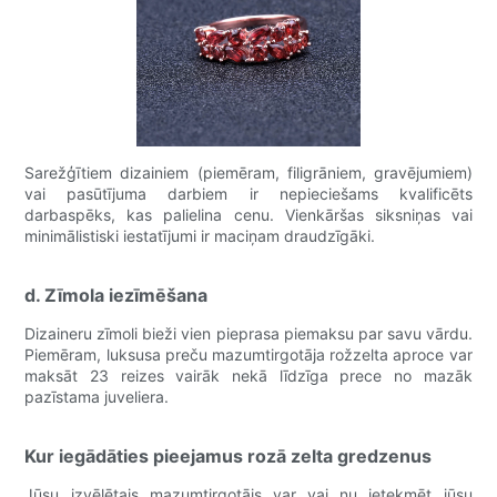
Sarežģītiem dizainiem (piemēram, filigrāniem, gravējumiem)
vai pasūtījuma darbiem ir nepieciešams kvalificēts
darbaspēks, kas palielina cenu. Vienkāršas siksniņas vai
minimālistiski iestatījumi ir maciņam draudzīgāki.
d. Zīmola iezīmēšana
Dizaineru zīmoli bieži vien pieprasa piemaksu par savu vārdu.
Piemēram, luksusa preču mazumtirgotāja rožzelta aproce var
maksāt 23 reizes vairāk nekā līdzīga prece no mazāk
pazīstama juveliera.
Kur iegādāties pieejamus rozā zelta gredzenus
Jūsu izvēlētais mazumtirgotājs var vai nu ietekmēt jūsu