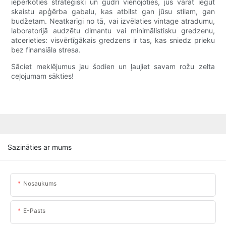
iepērkoties stratēģiski un gudri vienojoties, jūs varat iegūt
skaistu apģērba gabalu, kas atbilst gan jūsu stilam, gan
budžetam. Neatkarīgi no tā, vai izvēlaties vintage atradumu,
laboratorijā audzētu dimantu vai minimālistisku gredzenu,
atcerieties: visvērtīgākais gredzens ir tas, kas sniedz prieku
bez finansiāla stresa.
Sāciet meklējumus jau šodien un ļaujiet savam rožu zelta
ceļojumam sākties!
Sazināties ar mums
Nosaukums
E-Pasts