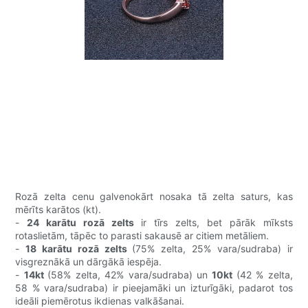
Rozā zelta cenu galvenokārt nosaka tā zelta saturs, kas
mērīts karātos (kt).
-
24 karātu rozā zelts
ir tīrs zelts, bet pārāk mīksts
rotaslietām, tāpēc to parasti sakausē ar citiem metāliem.
-
18 karātu rozā zelts
(75% zelta, 25% vara/sudraba) ir
visgreznākā un dārgākā iespēja.
-
14kt
(58% zelta, 42% vara/sudraba) un
10kt
(42 % zelta,
58 % vara/sudraba) ir pieejamāki un izturīgāki, padarot tos
ideāli piemērotus ikdienas valkāšanai.