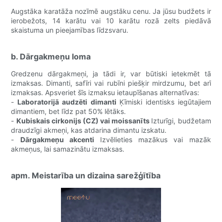
Augstāka karatāža nozīmē augstāku cenu. Ja jūsu budžets ir
ierobežots, 14 karātu vai 10 karātu rozā zelts piedāvā
skaistuma un pieejamības līdzsvaru.
b. Dārgakmeņu loma
Gredzenu dārgakmeņi, ja tādi ir, var būtiski ietekmēt tā
izmaksas. Dimanti, safīri vai rubīni piešķir mirdzumu, bet arī
izmaksas. Apsveriet šīs izmaksu ietaupīšanas alternatīvas:
-
Laboratorijā audzēti dimanti
Ķīmiski identisks iegūtajiem
dimantiem, bet līdz pat 50% lētāks.
-
Kubiskais cirkonijs (CZ) vai moissanīts
Izturīgi, budžetam
draudzīgi akmeņi, kas atdarina dimantu izskatu.
-
Dārgakmeņu akcenti
Izvēlieties mazākus vai mazāk
akmeņus, lai samazinātu izmaksas.
apm. Meistarība un dizaina sarežģītība