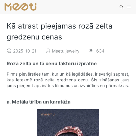
Kā atrast pieejamas rozā zelta
gredzenu cenas
2025-10-21
Meetu jewelry
634
Rozā zelta un tā cenu faktoru izpratne
Pirms pievērsties tam, kur un kā iegādāties, ir svarīgi saprast,
kas ietekmē rozā zelta gredzena cenu. Šīs zināšanas ļaus
jums pieņemt apzinātus lēmumus un izvairīties no pārmaksas.
a. Metāla tīrība un karatāža