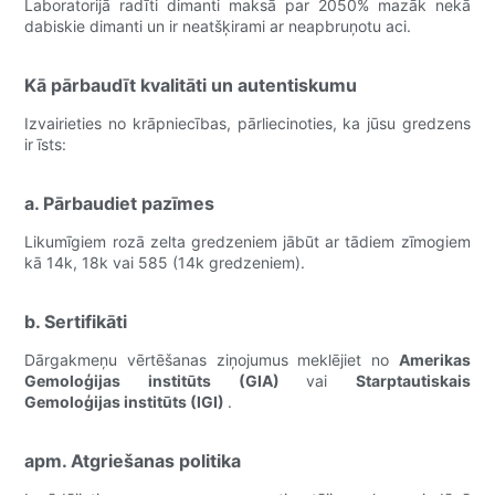
Laboratorijā radīti dimanti maksā par 2050% mazāk nekā
dabiskie dimanti un ir neatšķirami ar neapbruņotu aci.
Kā pārbaudīt kvalitāti un autentiskumu
Izvairieties no krāpniecības, pārliecinoties, ka jūsu gredzens
ir īsts:
a. Pārbaudiet pazīmes
Likumīgiem rozā zelta gredzeniem jābūt ar tādiem zīmogiem
kā 14k, 18k vai 585 (14k gredzeniem).
b. Sertifikāti
Dārgakmeņu vērtēšanas ziņojumus meklējiet no
Amerikas
Gemoloģijas institūts (GIA)
vai
Starptautiskais
Gemoloģijas institūts (IGI)
.
apm. Atgriešanas politika