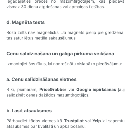
Iegādājieties preces no mazumtirgotājiem, kas piedāvā
vismaz 30 dienu atgriešanas vai apmaiņas tiesības.
d. Magnēta tests
Rozā zelts nav magnētisks. Ja magnēts pielīp pie gredzena,
tas satur lētus metāla sakausējumus.
Cenu salīdzināšana un galīgā pirkuma veikšana
Izmantojiet šos rīkus, lai nodrošinātu vislabāko piedāvājumu:
a. Cenu salīdzināšanas vietnes
Rīki, piemēram,
PriceGrabber
vai
Google iepirkšanās
ļauj
salīdzināt cenas dažādos mazumtirgotājos.
b. Lasīt atsauksmes
Pārbaudiet tādas vietnes kā
Trustpilot
vai
Yelp
lai saņemtu
atsauksmes par kvalitāti un apkalpošanu.