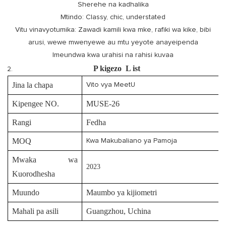
Sherehe na kadhalika
Mtindo: Classy, ​​chic, understated
Vitu vinavyotumika: Zawadi kamili kwa mke, rafiki wa kike, bibi
arusi, wewe mwenyewe au mtu yeyote anayeipenda
Imeundwa kwa urahisi na rahisi kuvaa
P
kigezo
L
ist
Jina la chapa
Vito vya MeetU
Kipengee NO.
MUSE-26
Rangi
Fedha
MOQ
Kwa Makubaliano ya Pamoja
Mwaka wa
2023
Kuorodhesha
Muundo
Maumbo ya kijiometri
Mahali pa asili
Guangzhou, Uchina