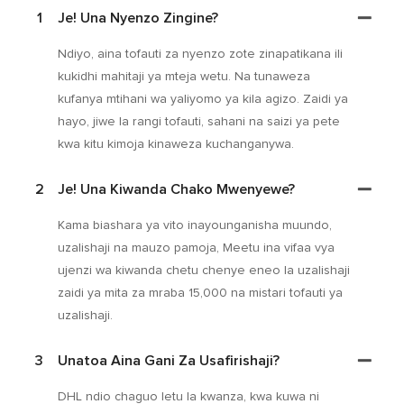
1
Je! Una Nyenzo Zingine?
Ndiyo, aina tofauti za nyenzo zote zinapatikana ili
kukidhi mahitaji ya mteja wetu. Na tunaweza
kufanya mtihani wa yaliyomo ya kila agizo. Zaidi ya
hayo, jiwe la rangi tofauti, sahani na saizi ya pete
kwa kitu kimoja kinaweza kuchanganywa.
2
Je! Una Kiwanda Chako Mwenyewe?
Kama biashara ya vito inayounganisha muundo,
uzalishaji na mauzo pamoja, Meetu ina vifaa vya
ujenzi wa kiwanda chetu chenye eneo la uzalishaji
zaidi ya mita za mraba 15,000 na mistari tofauti ya
uzalishaji.
3
Unatoa Aina Gani Za Usafirishaji?
DHL ndio chaguo letu la kwanza, kwa kuwa ni