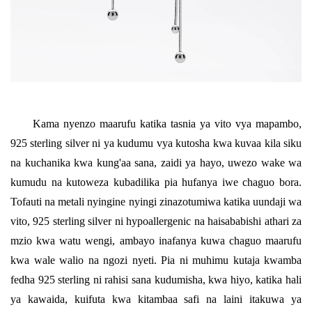
Kama nyenzo maarufu katika tasnia ya vito vya mapambo,
925 sterling silver ni ya kudumu vya kutosha kwa kuvaa kila siku
na kuchanika kwa kung'aa sana, zaidi ya hayo, uwezo wake wa
kumudu na kutoweza kubadilika pia hufanya iwe chaguo bora.
Tofauti na metali nyingine nyingi zinazotumiwa katika uundaji wa
vito, 925 sterling silver ni hypoallergenic na haisababishi athari za
mzio kwa watu wengi, ambayo inafanya kuwa chaguo maarufu
kwa wale walio na ngozi nyeti. Pia ni muhimu kutaja kwamba
fedha 925 sterling ni rahisi sana kudumisha, kwa hiyo, katika hali
ya kawaida, kuifuta kwa kitambaa safi na laini itakuwa ya