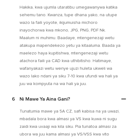
Hakika, kwa ujumla utaratibu umegawanywa katika
sehemu tano. Kwanza, tupe dhana yako, na utupe
wazo la faili yoyote, ikijumuisha michoro
inayochorwa kwa mkono, JPG, PNG, PDF Nk.
Maalum ni muhimu. Baadaye, mtengenezaji wetu
atakupa mapendekezo yetu ya kitaaluma. Baada ya
maelezo haya kupitishwa, mtengenezaji wetu
atachora faili ya CAD kwa uthibitisho. Hatimaye,
wafanyakazi wetu wenye ujuzi huleta ukweli wa
wazo lako ndani ya siku 7-10 kwa ufundi wa hali ya
juu wa kompyuta na wa hali ya juu.
6
Ni Mawe Ya Aina Gani?
Tunatumia mawe ya 5A CZ, safi kabisa na ya uwazi,
mbadala bora kwa almasi ya VS kwa kuwa ni sugu
zaidi kwa uvaaji wa kila siku. Pia tunatoa almasi za
ubora wa juu kama almasi ya VS/VSS kwa vito