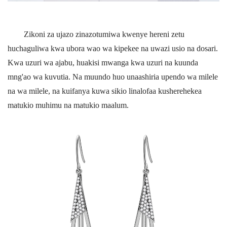
Zikoni za ujazo zinazotumiwa kwenye hereni zetu
huchaguliwa kwa ubora wao wa kipekee na uwazi usio na dosari.
Kwa uzuri wa ajabu, huakisi mwanga kwa uzuri na kuunda
mng'ao wa kuvutia. Na muundo huo unaashiria upendo wa milele
na wa milele, na kuifanya kuwa sikio linalofaa kusherehekea
matukio muhimu na matukio maalum.