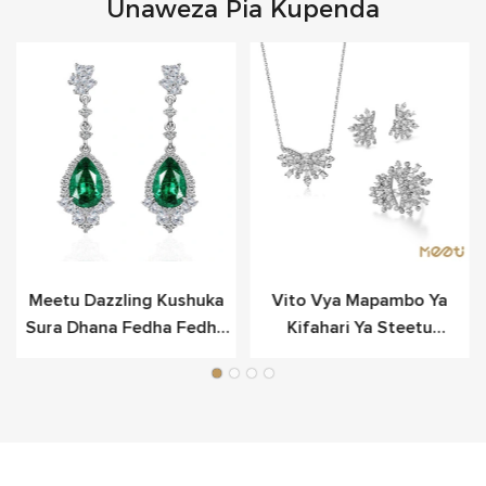
Unaweza Pia Kupenda
Meetu Dazzling Kushuka
Vito Vya Mapambo Ya
Sura Dhana Fedha Fedha
Kifahari Ya Steetu
Kwa Anasa
Snowflake Vilivyowekwa
Katika Fedha Laini