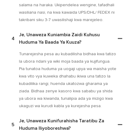
salama na haraka. Ukipendelea wengine, tafadhali
wasiliana nasi, na kwa kawaida UPS/DHL/ FEDEX ni
takribani siku 3-7 uwasilishaji kwa marejeleo.
Je, Unaweza Kuniambia Zaidi Kuhusu
4
Huduma Ya Baada Ya Kuuza?
Tunarejesha pesa au kubadilisha bidhaa kwa tatizo
la ubora ndani ya wiki moja baada ya kujifungua.
Pia tunatoa huduma ya uogaji upya wa maisha yote
kwa vito vya kuweka dhahabu ikiwa una tatizo la
kubadilika rangi, huenda ukatozwa gharama ya
ziada. Bidhaa zenye kasoro kwa sababu ya shida
ya ubora wa kiwanda, tunalipia ada ya mizigo kwa
ukaguzi wa kurudi kabla ya kurejesha pesa.
Je, Unaweza Kunifurahisha Taratibu Za
5
Huduma Iliyoboreshwa?