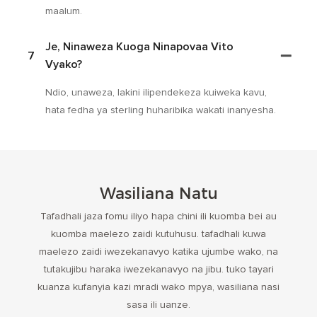
maalum.
Je, Ninaweza Kuoga Ninapovaa Vito
7
Vyako?
Ndio, unaweza, lakini ilipendekeza kuiweka kavu,
hata fedha ya sterling huharibika wakati inanyesha.
Wasiliana Natu
Tafadhali jaza fomu iliyo hapa chini ili kuomba bei au
kuomba maelezo zaidi kutuhusu. tafadhali kuwa
maelezo zaidi iwezekanavyo katika ujumbe wako, na
tutakujibu haraka iwezekanavyo na jibu. tuko tayari
kuanza kufanyia kazi mradi wako mpya, wasiliana nasi
sasa ili uanze.