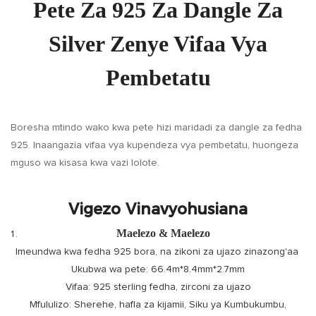
Pete Za 925 Za Dangle Za
Silver Zenye Vifaa Vya
Pembetatu
Boresha mtindo wako kwa pete hizi maridadi za dangle za fedha
925. Inaangazia vifaa vya kupendeza vya pembetatu, huongeza
mguso wa kisasa kwa vazi lolote.
Vigezo Vinavyohusiana
Maelezo & Maelezo
Imeundwa kwa fedha 925 bora, na zikoni za ujazo zinazong'aa
Ukubwa wa pete: 66.4m*8.4mm*2.7mm
Vifaa: 925 sterling fedha, zirconi za ujazo
Mfululizo: Sherehe, hafla za kijamii, Siku ya Kumbukumbu,