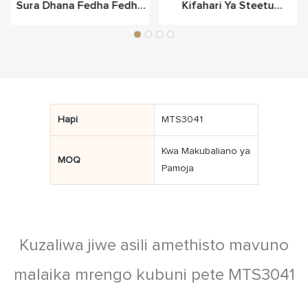
Sura Dhana Fedha Fedha
Kifahari Ya Steetu
Kwa Anasa
Snowflake Vilivyowekwa
Katika Fedha Laini
Hapi
MTS3041
Kwa Makubaliano ya
MOQ
Pamoja
Kuzaliwa jiwe asili amethisto mavuno
malaika mrengo kubuni pete MTS3041