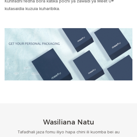
Kuhifadhi fedha bora katika pochi ya zawadi ya Meet U®
kutasaidia kuzuia kuharibika.
Wasiliana Natu
Tafadhali jaza fomu iliyo hapa chini ili kuomba bei au