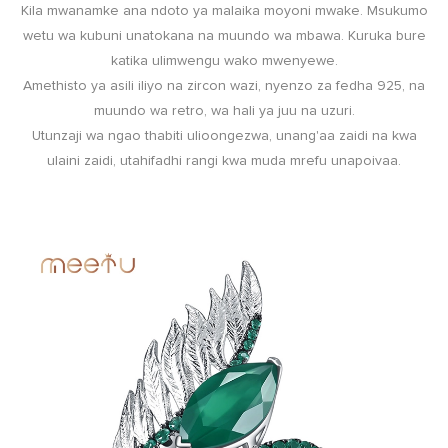
Kila mwanamke ana ndoto ya malaika moyoni mwake. Msukumo
wetu wa kubuni unatokana na muundo wa mbawa. Kuruka bure
katika ulimwengu wako mwenyewe.
Amethisto ya asili iliyo na zircon wazi, nyenzo za fedha 925, na
muundo wa retro, wa hali ya juu na uzuri.
Utunzaji wa ngao thabiti ulioongezwa, unang'aa zaidi na kwa
ulaini zaidi, utahifadhi rangi kwa muda mrefu unapoivaa.