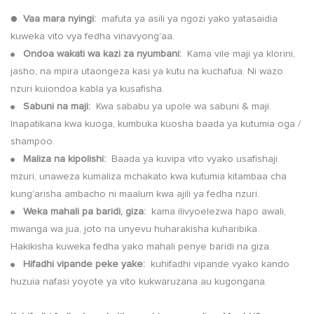
●
Vaa mara nyingi:
mafuta ya asili ya ngozi yako yatasaidia
kuweka vito vya fedha vinavyong'aa.
Ondoa wakati wa kazi za nyumbani:
Kama vile maji ya klorini,
●
jasho, na mpira utaongeza kasi ya kutu na kuchafua. Ni wazo
nzuri kuiondoa kabla ya kusafisha.
Sabuni na maji:
Kwa sababu ya upole wa sabuni & maji.
●
Inapatikana kwa kuoga, kumbuka kuosha baada ya kutumia oga /
shampoo.
Maliza na kipolishi:
Baada ya kuvipa vito vyako usafishaji
●
mzuri, unaweza kumaliza mchakato kwa kutumia kitambaa cha
kung'arisha ambacho ni maalum kwa ajili ya fedha nzuri.
Weka mahali pa baridi, giza:
kama ilivyoelezwa hapo awali,
●
mwanga wa jua, joto na unyevu huharakisha kuharibika.
Hakikisha kuweka fedha yako mahali penye baridi na giza.
Hifadhi vipande peke yake:
kuhifadhi vipande vyako kando
●
huzuia nafasi yoyote ya vito kukwaruzana au kugongana.