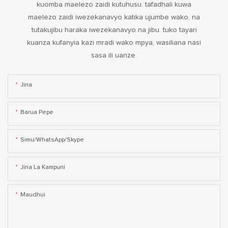
kuomba maelezo zaidi kutuhusu. tafadhali kuwa
maelezo zaidi iwezekanavyo katika ujumbe wako, na
tutakujibu haraka iwezekanavyo na jibu. tuko tayari
kuanza kufanyia kazi mradi wako mpya, wasiliana nasi
sasa ili uanze.
Jina
Barua Pepe
Simu/WhatsApp/Skype
Jina La Kampuni
Maudhui