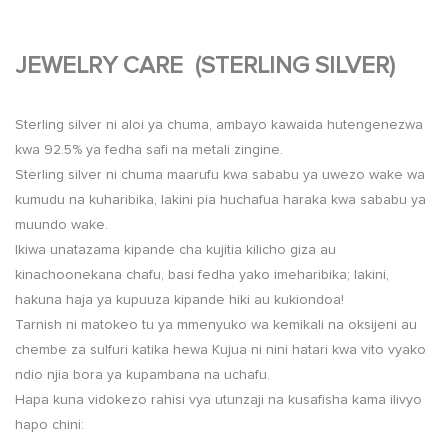
JEWELRY CARE (STERLING SILVER)
Sterling silver ni aloi ya chuma, ambayo kawaida hutengenezwa
kwa 92.5% ya fedha safi na metali zingine.
Sterling silver ni chuma maarufu kwa sababu ya uwezo wake wa
kumudu na kuharibika, lakini pia huchafua haraka kwa sababu ya
muundo wake.
Ikiwa unatazama kipande cha kujitia kilicho giza au
kinachoonekana chafu, basi fedha yako imeharibika; lakini,
hakuna haja ya kupuuza kipande hiki au kukiondoa!
Tarnish ni matokeo tu ya mmenyuko wa kemikali na oksijeni au
chembe za sulfuri katika hewa Kujua ni nini hatari kwa vito vyako
ndio njia bora ya kupambana na uchafu.
Hapa kuna vidokezo rahisi vya utunzaji na kusafisha kama ilivyo
hapo chini: