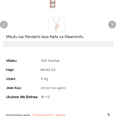
Mkufu wa Pendanti kwa Nafsi za Waaminifu
Vitabu:
925 Fedhai
Hapi:
MUXX-23
Uzani:
4.9g
Jiwe Kuu:
zircon za ujazo
Ukubwa Wa Bidhaa:
18''+2''
Imetumwa kwa:
Chagua nchi / mkoa