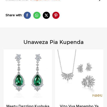
Share with:
Unaweza Pia Kupenda
Meetu Dazzling Kushuka
Vito Vya Mapambo Ya