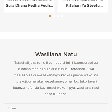
Sura Dhana Fedha Fedha
Kifahari Ya Steetu
Kwa Anasa
Snowflake Vilivyowekwa
Katika Fedha Laini
Wasiliana Natu
Tafadhali jaza fomu iliyo hapa chini ili kuomba bei au
kuomba maelezo zaidi kutuhusu. tafadhali kuwa
maelezo zaidi iwezekanavyo katika ujumbe wako, na
tutakujibu haraka iwezekanavyo na jibu. tuko tayari
kuanza kufanyia kazi mradi wako mpya, wasiliana nasi
sasa ili uanze.
Jina