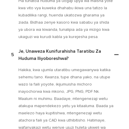
Pia tunatoa huduma ya uogaji upya wa maisha yote
kwa vito vya kuweka dhahabu ikiwa una tatizo la
kubadilika rangi, huenda ukatozwa gharama ya
ziada. Bidhaa zenye kasoro kwa sababu ya shida
ya ubora wa kiwanda, tunalipia ada ya mizigo kwa
ukaguzi wa kurudi kabla ya kurejesha pesa.
Je, Unaweza Kunifurahisha Taratibu Za
5
Huduma Iliyoboreshwa?
Hakika, kwa ujumla utaratibu umegawanywa katika
sehemu tano. Kwanza, tupe dhana yako, na utupe
wazo la faili yoyote, ikijumuisha michoro
inayochorwa kwa mkono, JPG, PNG, PDF Nk.
Maalum ni muhimu. Baadaye, mtengenezaji wetu
atakupa mapendekezo yetu ya kitaaluma. Baada ya
maelezo haya kupitishwa, mtengenezaji wetu
atachora faili ya CAD kwa uthibitisho. Hatimaye,
wafanyakazi wetu wenye ujuzi huleta ukweli wa