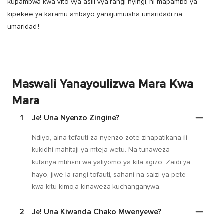
kupambwa kwa vito vya asili vya rangi nyingi, ni mapambo ya
kipekee ya karamu ambayo yanajumuisha umaridadi na
umaridadi!
Maswali Yanayoulizwa Mara Kwa
Mara
1
Je! Una Nyenzo Zingine?
Ndiyo, aina tofauti za nyenzo zote zinapatikana ili
kukidhi mahitaji ya mteja wetu. Na tunaweza
kufanya mtihani wa yaliyomo ya kila agizo. Zaidi ya
hayo, jiwe la rangi tofauti, sahani na saizi ya pete
kwa kitu kimoja kinaweza kuchanganywa.
2
Je! Una Kiwanda Chako Mwenyewe?