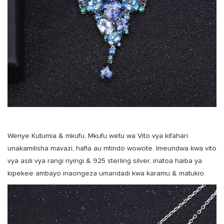
Wenye Kutumia & mkufu, Mkufu wetu wa Vito vya kifahari
unakamilisha mavazi, hafla au mtindo wowote. Imeundwa kwa vito
vya asili vya rangi nyingi & 925 sterling silver, inatoa haiba ya
kipekee ambayo inaongeza umaridadi kwa karamu & matukio.