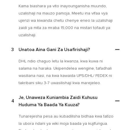
Kama biashara ya vito inayounganisha muundo,
uzalishaji na mauzo pamoja, Meetu ina vifaa vya
ujenzi wa kiwanda chetu chenye eneo la uzalishaji
zaidi ya mita za mraba 15,000 na mistari tofauti ya
uzalishaji.
3
Unatoa Aina Gani Za Usafirishaji?
DHL ndio chaguo letu la kwanza, kwa kuwa ni
salama na haraka. Ukipendelea wengine, tafadhali
wasiliana nasi, na kwa kawaida UPS/DHL/ FEDEX ni
takribani siku 3-7 uwasilishaji kwa marejeleo.
Je, Unaweza Kuniambia Zaidi Kuhusu
4
Huduma Ya Baada Ya Kuuza?
Tunarejesha pesa au kubadilisha bidhaa kwa tatizo
la ubora ndani ya wiki moja baada ya kujifungua.