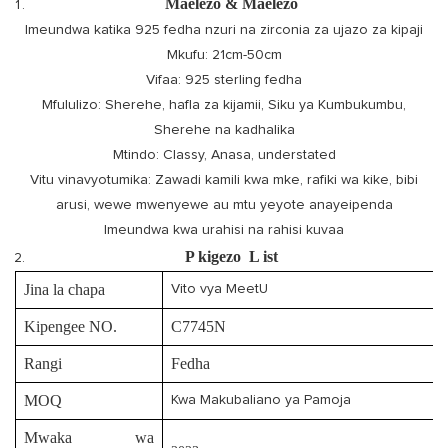
Maelezo & Maelezo
Imeundwa katika 925 fedha nzuri na zirconia za ujazo za kipaji
Mkufu: 21cm-50cm
Vifaa: 925 sterling fedha
Mfululizo: Sherehe, hafla za kijamii, Siku ya Kumbukumbu,
Sherehe na kadhalika
Mtindo: Classy, ​​Anasa, understated
Vitu vinavyotumika: Zawadi kamili kwa mke, rafiki wa kike, bibi
arusi, wewe mwenyewe au mtu yeyote anayeipenda
Imeundwa kwa urahisi na rahisi kuvaa
P
kigezo
L
ist
Jina la chapa
Vito vya MeetU
Kipengee NO.
C7745N
Rangi
Fedha
MOQ
Kwa Makubaliano ya Pamoja
Mwaka wa