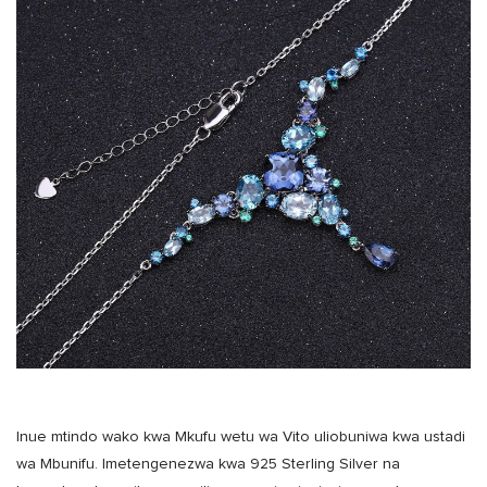
Inue mtindo wako kwa Mkufu wetu wa Vito uliobuniwa kwa ustadi
wa Mbunifu. Imetengenezwa kwa 925 Sterling Silver na