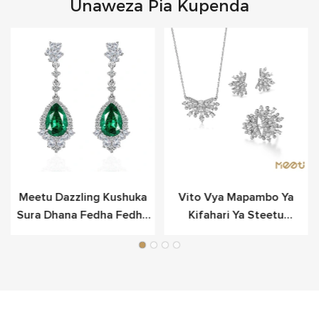
Unaweza Pia Kupenda
Meetu Dazzling Kushuka
Vito Vya Mapambo Ya
Sura Dhana Fedha Fedha
Kifahari Ya Steetu
Kwa Anasa
Snowflake Vilivyowekwa
Katika Fedha Laini