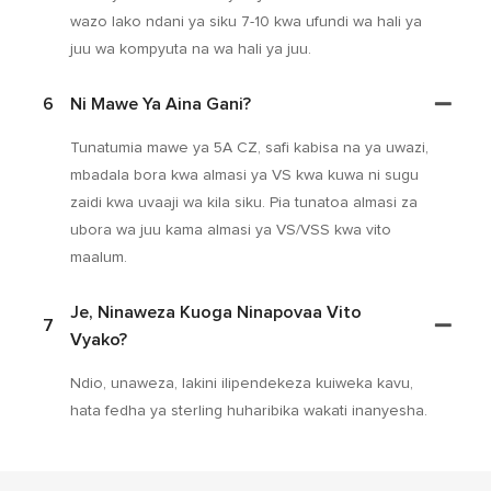
wazo lako ndani ya siku 7-10 kwa ufundi wa hali ya
juu wa kompyuta na wa hali ya juu.
6
Ni Mawe Ya Aina Gani?
Tunatumia mawe ya 5A CZ, safi kabisa na ya uwazi,
mbadala bora kwa almasi ya VS kwa kuwa ni sugu
zaidi kwa uvaaji wa kila siku. Pia tunatoa almasi za
ubora wa juu kama almasi ya VS/VSS kwa vito
maalum.
Je, Ninaweza Kuoga Ninapovaa Vito
7
Vyako?
Ndio, unaweza, lakini ilipendekeza kuiweka kavu,
hata fedha ya sterling huharibika wakati inanyesha.