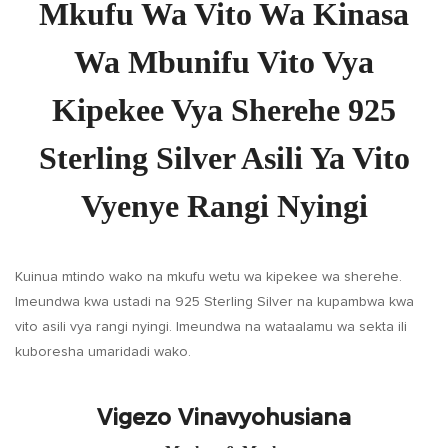
Mkufu Wa Vito Wa Kinasa
Wa Mbunifu Vito Vya
Kipekee Vya Sherehe 925
Sterling Silver Asili Ya Vito
Vyenye Rangi Nyingi
Kuinua mtindo wako na mkufu wetu wa kipekee wa sherehe.
Imeundwa kwa ustadi na 925 Sterling Silver na kupambwa kwa
vito asili vya rangi nyingi. Imeundwa na wataalamu wa sekta ili
kuboresha umaridadi wako.
Vigezo Vinavyohusiana