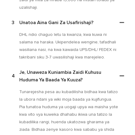
uzalishaji.
3
Unatoa Aina Gani Za Usafirishaji?
DHL ndio chaguo letu la kwanza, kwa kuwa ni
salama na haraka. Ukipendelea wengine, tafadhali
wasiliana nasi, na kwa kawaida UPS/DHL/ FEDEX ni
takribani siku 3-7 uwasilishaji kwa marejeleo.
Je, Unaweza Kuniambia Zaidi Kuhusu
4
Huduma Ya Baada Ya Kuuza?
Tunarejesha pesa au kubadilisha bidhaa kwa tatizo
la ubora ndani ya wiki moja baada ya kujifungua.
Pia tunatoa huduma ya uogaji upya wa maisha yote
kwa vito vya kuweka dhahabu ikiwa una tatizo la
kubadilika rangi, huenda ukatozwa gharama ya
ziada. Bidhaa zenye kasoro kwa sababu ya shida