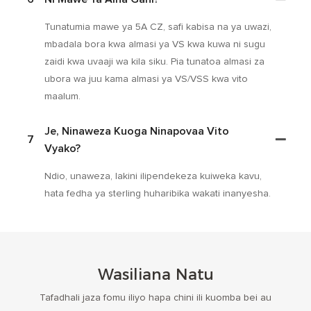
Tunatumia mawe ya 5A CZ, safi kabisa na ya uwazi,
mbadala bora kwa almasi ya VS kwa kuwa ni sugu
zaidi kwa uvaaji wa kila siku. Pia tunatoa almasi za
ubora wa juu kama almasi ya VS/VSS kwa vito
maalum.
Je, Ninaweza Kuoga Ninapovaa Vito
7
Vyako?
Ndio, unaweza, lakini ilipendekeza kuiweka kavu,
hata fedha ya sterling huharibika wakati inanyesha.
Wasiliana Natu
Tafadhali jaza fomu iliyo hapa chini ili kuomba bei au