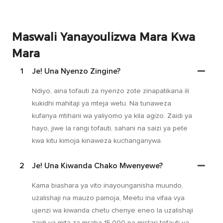
Maswali Yanayoulizwa Mara Kwa
Mara
1
Je! Una Nyenzo Zingine?
Ndiyo, aina tofauti za nyenzo zote zinapatikana ili
kukidhi mahitaji ya mteja wetu. Na tunaweza
kufanya mtihani wa yaliyomo ya kila agizo. Zaidi ya
hayo, jiwe la rangi tofauti, sahani na saizi ya pete
kwa kitu kimoja kinaweza kuchanganywa.
2
Je! Una Kiwanda Chako Mwenyewe?
Kama biashara ya vito inayounganisha muundo,
uzalishaji na mauzo pamoja, Meetu ina vifaa vya
ujenzi wa kiwanda chetu chenye eneo la uzalishaji
zaidi ya mita za mraba 15,000 na mistari tofauti ya