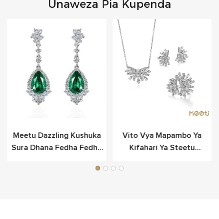
Unaweza Pia Kupenda
Meetu Dazzling Kushuka
Vito Vya Mapambo Ya
Sura Dhana Fedha Fedha
Kifahari Ya Steetu
Kwa Anasa
Snowflake Vilivyowekwa
Katika Fedha Laini