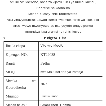
Mfululizo: Sherehe, hafla za kijamii, Siku ya Kumbukumbu,
Sherehe na kadhalika
Mtindo: Classy, ​​chic, understated
Vitu vinavyotumika: Zawadi kamili kwa mke, rafiki wa kike, bibi
arusi, wewe mwenyewe au mtu yeyote anayeipenda
Imeundwa kwa urahisi na rahisi kuvaa
P
kigezo
L
ist
Jina la chapa
Vito vya MeetU
Kipengee NO.
KT22038
Rangi
Fedha
MOQ
Kwa Makubaliano ya Pamoja
Mwaka wa
2023
Kuorodhesha
Muundo
Pindua umbo
Mahali pa asili
Guangzhou, Uchina