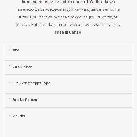
kuomba maelezo zaidi kutuhusu. tafadhali kuwa
maelezo zaidi iwezekanavyo katika ujumbe wako, na
tutakujibu haraka iwezekanavyo na jibu. tuko tayari
kuanza kufanyia kazi mradi wako mpya, wasiliana nasi
sasa ili uanze.
Jina
Barua Pepe
Simu/WhatsApp/Skype
Jina La Kampuni
Maudhui