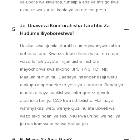
ya ubora wa kiwanda, tunalipia ada ya mizigo kwa
ukaguzi wa kurudi kabla ya kurejesha pesa.
Je, Unaweza Kunifurahisha Taratibu Za
5
Huduma Iliyoboreshwa?
Hakika, kwa ujumla utaratibu umegawanywa katika
sehemu tano. Kwanza, tupe dhana yako, na utupe
wazo la faili yoyote, ikijumuisha michoro
inayochorwa kwa mkono, JPG, PNG, PDF Nk.
Maalum ni muhimu. Baadaye, mtengenezaji wetu
atakupa mapendekezo yetu ya kitaaluma. Baada ya
maelezo haya kupitishwa, mtengenezaji wetu
atachora faili ya CAD kwa uthibitisho. Hatimaye,
wafanyakazi wetu wenye ujuzi huleta ukweli wa
wazo lako ndani ya siku 7-10 kwa ufundi wa hali ya
juu wa kompyuta na wa hali ya juu.
6
Ni Mawe Ya Aina Gani?