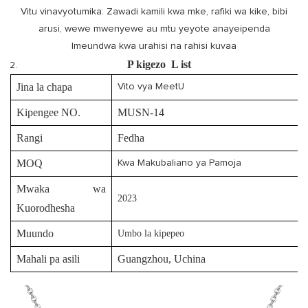
Vitu vinavyotumika: Zawadi kamili kwa mke, rafiki wa kike, bibi
arusi, wewe mwenyewe au mtu yeyote anayeipenda
Imeundwa kwa urahisi na rahisi kuvaa
P
kigezo
L
ist
Jina la chapa
Vito vya MeetU
Kipengee NO.
MUSN-14
Rangi
Fedha
MOQ
Kwa Makubaliano ya Pamoja
Mwaka wa
2023
Kuorodhesha
Muundo
Umbo la kipepeo
Mahali pa asili
Guangzhou, Uchina