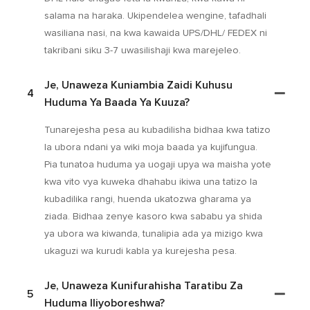
salama na haraka. Ukipendelea wengine, tafadhali
wasiliana nasi, na kwa kawaida UPS/DHL/ FEDEX ni
takribani siku 3-7 uwasilishaji kwa marejeleo.
Je, Unaweza Kuniambia Zaidi Kuhusu
4
Huduma Ya Baada Ya Kuuza?
Tunarejesha pesa au kubadilisha bidhaa kwa tatizo
la ubora ndani ya wiki moja baada ya kujifungua.
Pia tunatoa huduma ya uogaji upya wa maisha yote
kwa vito vya kuweka dhahabu ikiwa una tatizo la
kubadilika rangi, huenda ukatozwa gharama ya
ziada. Bidhaa zenye kasoro kwa sababu ya shida
ya ubora wa kiwanda, tunalipia ada ya mizigo kwa
ukaguzi wa kurudi kabla ya kurejesha pesa.
Je, Unaweza Kunifurahisha Taratibu Za
5
Huduma Iliyoboreshwa?