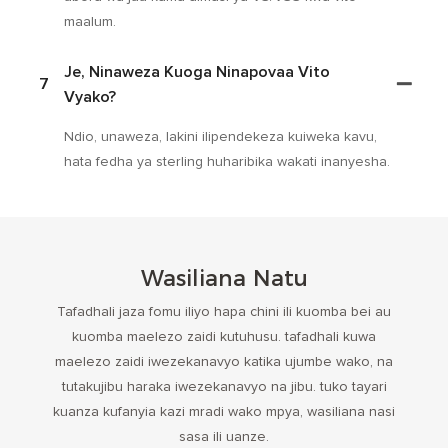
maalum.
Je, Ninaweza Kuoga Ninapovaa Vito
7
Vyako?
Ndio, unaweza, lakini ilipendekeza kuiweka kavu,
hata fedha ya sterling huharibika wakati inanyesha.
Wasiliana Natu
Tafadhali jaza fomu iliyo hapa chini ili kuomba bei au
kuomba maelezo zaidi kutuhusu. tafadhali kuwa
maelezo zaidi iwezekanavyo katika ujumbe wako, na
tutakujibu haraka iwezekanavyo na jibu. tuko tayari
kuanza kufanyia kazi mradi wako mpya, wasiliana nasi
sasa ili uanze.