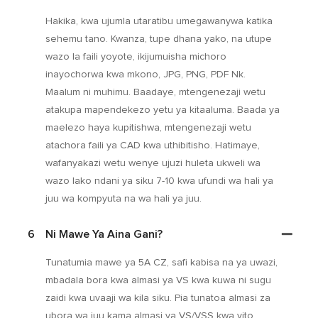
Hakika, kwa ujumla utaratibu umegawanywa katika
sehemu tano. Kwanza, tupe dhana yako, na utupe
wazo la faili yoyote, ikijumuisha michoro
inayochorwa kwa mkono, JPG, PNG, PDF Nk.
Maalum ni muhimu. Baadaye, mtengenezaji wetu
atakupa mapendekezo yetu ya kitaaluma. Baada ya
maelezo haya kupitishwa, mtengenezaji wetu
atachora faili ya CAD kwa uthibitisho. Hatimaye,
wafanyakazi wetu wenye ujuzi huleta ukweli wa
wazo lako ndani ya siku 7-10 kwa ufundi wa hali ya
juu wa kompyuta na wa hali ya juu.
6
Ni Mawe Ya Aina Gani?
Tunatumia mawe ya 5A CZ, safi kabisa na ya uwazi,
mbadala bora kwa almasi ya VS kwa kuwa ni sugu
zaidi kwa uvaaji wa kila siku. Pia tunatoa almasi za
ubora wa juu kama almasi ya VS/VSS kwa vito