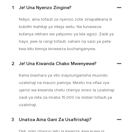
1
Je! Una Nyenzo Zingine?
Ndiyo, aina tofauti za nyenzo zote zinapatikana ili
kukidhi mahitaji ya mteja wetu. Na tunaweza
kufanya mtihani wa yaliyomo ya kila agizo. Zaidi ya
hayo, jiwe la rangi tofauti, sahani na saizi ya pete
kwa kitu kimoja kinaweza kuchanganywa.
2
Je! Una Kiwanda Chako Mwenyewe?
Kama biashara ya vito inayounganisha muundo,
uzalishaji na mauzo pamoja, Meetu ina vifaa vya
ujenzi wa kiwanda chetu chenye eneo la uzalishaji
zaidi ya mita za mraba 15,000 na mistari tofauti ya
uzalishaji.
3
Unatoa Aina Gani Za Usafirishaji?
DHL ndio chaguo letu la kwanza, kwa kuwa ni