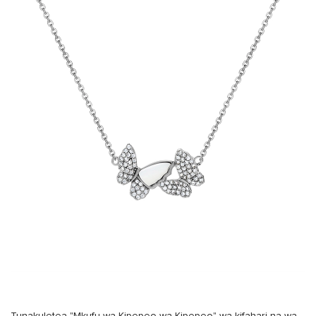
Tunakuletea "Mkufu wa Kipepeo wa Kipepeo" wa kifahari na wa