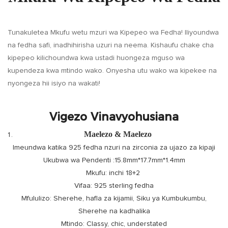
Tunakuletea Mkufu wetu mzuri wa Kipepeo wa Fedha! Iliyoundwa
na fedha safi, inadhihirisha uzuri na neema. Kishaufu chake cha
kipepeo kilichoundwa kwa ustadi huongeza mguso wa
kupendeza kwa mtindo wako. Onyesha utu wako wa kipekee na
nyongeza hii isiyo na wakati!
Vigezo Vinavyohusiana
Maelezo & Maelezo
Imeundwa katika 925 fedha nzuri na zirconia za ujazo za kipaji
Ukubwa wa Pendenti :15.8mm*17.7mm*1.4mm
Mkufu: inchi 18+2
Vifaa: 925 sterling fedha
Mfululizo: Sherehe, hafla za kijamii, Siku ya Kumbukumbu,
Sherehe na kadhalika
Mtindo: Classy, ​​chic, understated