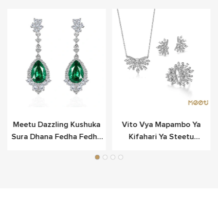
Meetu Dazzling Kushuka
Vito Vya Mapambo Ya
Sura Dhana Fedha Fedha
Kifahari Ya Steetu
Kwa Anasa
Snowflake Vilivyowekwa
Katika Fedha Laini