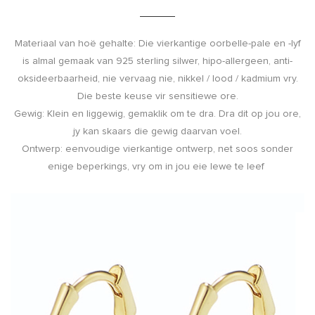
Materiaal van hoë gehalte: Die vierkantige oorbelle-pale en -lyf
is almal gemaak van 925 sterling silwer, hipo-allergeen, anti-
oksideerbaarheid, nie vervaag nie, nikkel / lood / kadmium vry.
Die beste keuse vir sensitiewe ore.
Gewig: Klein en liggewig, gemaklik om te dra. Dra dit op jou ore,
jy kan skaars die gewig daarvan voel.
Ontwerp: eenvoudige vierkantige ontwerp, net soos sonder
enige beperkings, vry om in jou eie lewe te leef