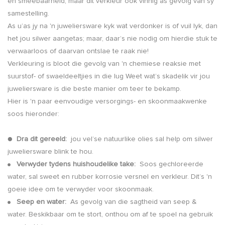
en smeebaarheid, maar dit verkleur ook vinnig as gevolg van sy
samestelling.
As u’as jy na 'n juweliersware kyk wat verdonker is of vuil lyk, dan
het jou silwer aangetas; maar, daar’s nie nodig om hierdie stuk te
verwaarloos of daarvan ontslae te raak nie!
Verkleuring is bloot die gevolg van 'n chemiese reaksie met
suurstof- of swaeldeeltjies in die lug Weet wat’s skadelik vir jou
juweliersware is die beste manier om teer te bekamp.
Hier is 'n paar eenvoudige versorgings- en skoonmaakwenke
soos hieronder:
●
Dra dit gereeld:
jou vel’se natuurlike olies sal help om silwer
juweliersware blink te hou.
Verwyder tydens huishoudelike take:
Soos gechloreerde
●
water, sal sweet en rubber korrosie versnel en verkleur. Dit’s 'n
goeie idee om te verwyder voor skoonmaak.
Seep en water:
As gevolg van die sagtheid van seep &
●
water. Beskikbaar om te stort, onthou om af te spoel na gebruik