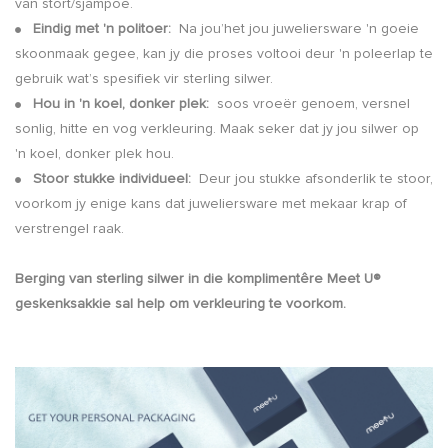
van stort/sjampoe.
Eindig met 'n politoer:
Na jou’het jou juweliersware 'n goeie
●
skoonmaak gegee, kan jy die proses voltooi deur 'n poleerlap te
gebruik wat’s spesifiek vir sterling silwer.
Hou in 'n koel, donker plek:
soos vroeër genoem, versnel
●
sonlig, hitte en vog verkleuring. Maak seker dat jy jou silwer op
'n koel, donker plek hou.
Stoor stukke individueel:
Deur jou stukke afsonderlik te stoor,
●
voorkom jy enige kans dat juweliersware met mekaar krap of
verstrengel raak.
Berging van sterling silwer in die komplimentêre Meet U®
geskenksakkie sal help om verkleuring te voorkom.