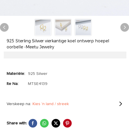
925 Sterling Silwer vierkantige koel ontwerp hoepel
oorbelle -Meetu Jewelry
Materiële:
925 Silwer
Ite Na:
MTSE4139
Verskeep na:
Kies 'n land / streek
Share with: