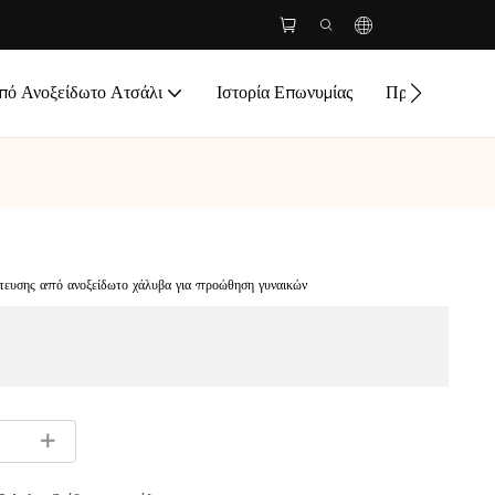
ό Ανοξείδωτο Ατσάλι
Ιστορία Επωνυμίας
Προσαρμογή
ύτευσης από ανοξείδωτο χάλυβα για προώθηση γυναικών