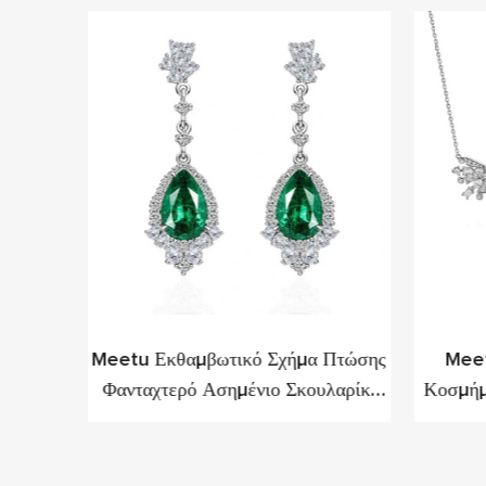
κά CZ
Meetu Εκθαμβωτικό Σχήμα Πτώσης
Meet
Για
Φανταχτερό Ασημένιο Σκουλαρίκι
Κοσμήμ
ροστά
Για Πολυτέλεια