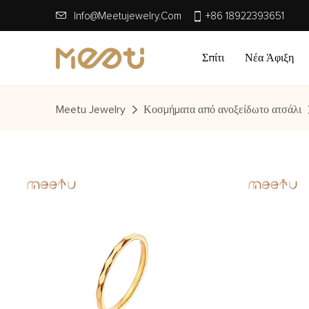
Info@meetujewelry.com
+86 18922393651
Σπίτι
Νέα Άφιξη
Meetu Jewelry
Κοσμήματα από ανοξείδωτο ατσάλι