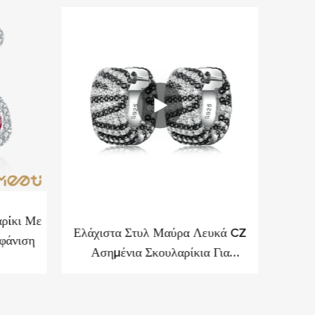
ρίκι Με
Ελάχιστα Στυλ Μαύρα Λευκά CZ
Meetu 
φάνιση
Ασημένια Σκουλαρίκια Για
Φαντα
Επαγγελματίες Μόδας-Μπροστά