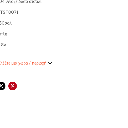
04 Ανοξείδωτο ατσάλι
TST0071
.50σολ
πλή
-8#
λέξτε μια χώρα / περιοχή