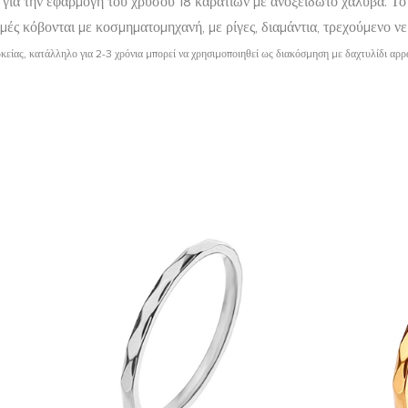
ια την εφαρμογή του χρυσού 18 καρατίων με ανοξείδωτο χάλυβα. Το 
ές κόβονται με κοσμηματομηχανή, με ρίγες, διαμάντια, τρεχούμενο νε
κείας, κατάλληλο για 2-3 χρόνια μπορεί να χρησιμοποιηθεί ως διακόσμηση με δαχτυλίδι αρρ