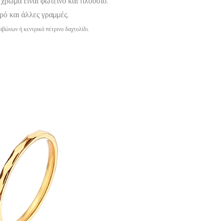
χρώμα είναι φωτεινό και πλούσιο.
ρό και άλλες γραμμές.
αβώνων ή κεντρικό πέτρινο δαχτυλίδι.