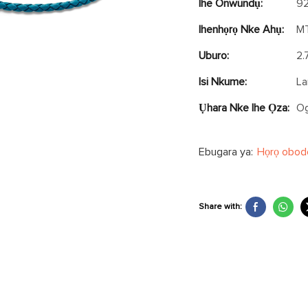
Ihe Onwundụ:
92
Ihenhọrọ Nke Ahụ:
M
Uburo:
2.
Isi Nkume:
L
Ụhara Nke Ihe Ọza:
O
Ebugara ya:
Họrọ obod
Share with: