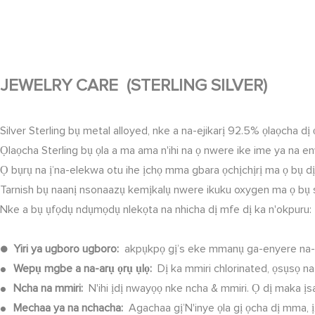
JEWELRY CARE (STERLING SILVER)
Silver Sterling bụ metal alloyed, nke a na-ejikarị 92.5% ọlaọcha dị 
Ọlaọcha Sterling bụ ọla a ma ama n'ihi na ọ nwere ike ime ya na 
Ọ bụrụ na ị’na-elekwa otu ihe ịchọ mma gbara ọchịchịrị ma ọ bụ 
Tarnish bụ naanị nsonaazụ kemịkalụ nwere ikuku oxygen ma ọ bụ sọl
Nke a bụ ụfọdụ ndụmọdụ nlekọta na nhicha dị mfe dị ka n'okpuru:
●
Yiri ya ugboro ugboro:
akpụkpọ gị’s eke mmanụ ga-enyere na-
Wepụ mgbe a na-arụ ọrụ ụlọ:
Dị ka mmiri chlorinated, ọsụsọ 
●
Ncha na mmiri:
N'ihi ịdị nwayọọ nke ncha & mmiri. Ọ dị maka ịs
●
Mechaa ya na nchacha:
Agachaa gị’N'inye ọla gị ọcha dị mma, 
●