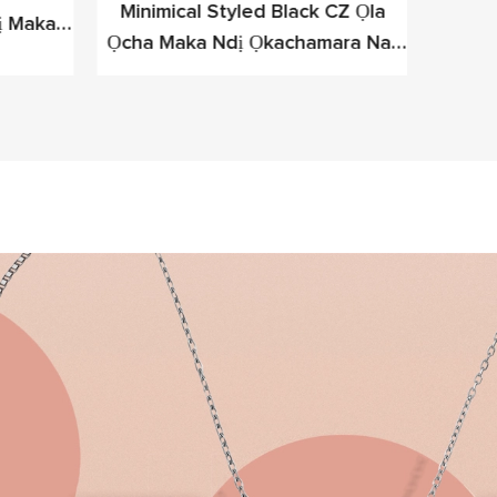
Minimical Styled Black CZ Ọla
Kpocha
ị Maka
Ọcha Maka Ndị Ọkachamara Na-
Ọcha
Aga N'ihu