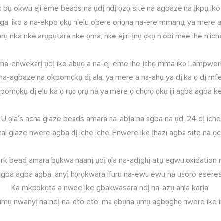
bụ okwu eji eme beads na ụdị ndị ọzọ site na agbaze na ịkpụ iko 
aga, iko a na-ekpo ọkụ n'elu obere oriọna na-ere mmanụ, ya mere
 nka nke arụpụtara nke ọma, nke ejiri ịnụ ọkụ n'obi mee ihe n'ic
 na-enwekarị ụdị iko abụọ a na-eji eme ihe ịchọ mma iko Lampwo
 na-agbaze na okpomọkụ dị ala, ya mere a na-ahụ ya dị ka ọ dị mfe 
kpomọkụ dị elu ka ọ rụọ ọrụ na ya mere ọ chọrọ ọkụ iji agba agba ke
 U ọla’s acha glaze beads amara na-abịa na agba na ụdị 24 dị iche
 glaze nwere agba dị iche iche. Enwere ike ịhazi agba site na ọchịch
 bead amara bụkwa naanị ụdị ọla na-adịghị atụ egwu oxidation n
ba agba agba, anyị họrọkwara ifuru na-ewu ewu na usoro eseres
Ka mkpokọta a nwee ike gbakwasara ndị na-azụ ahịa karịa.
ụmụ nwanyị na ndị na-eto eto, ma ọbụna ụmụ agbọghọ nwere ike i