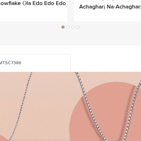
nowflake Ọla Edo Edo Edo
Achagharị Na-Achaghar
Anya Zuru Oke
MTSC7386