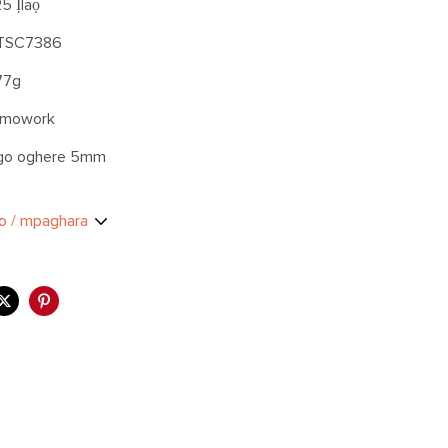
5 Ịlaọ
TSC7386
77g
amowork
go oghere 5mm
o / mpaghara