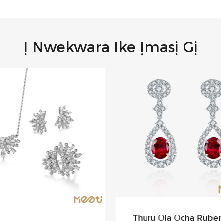
Ị Nwekwara Ike Ịmasị Gị
Thuru Ọla Ọcha Ruber