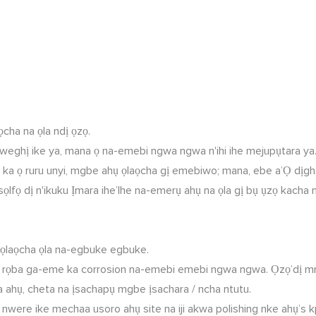
ọcha na ọla ndị ọzọ.
enweghị ike ya, mana ọ na-emebi ngwa ngwa n'ihi ihe mejupụtara ya
dị ka ọ ruru unyi, mgbe ahụ ọlaọcha gị emebiwo; mana, ebe a’Ọ dị
fọ dị n'ikuku Ịmara ihe’Ihe na-emerụ ahụ na ọla gị bụ ụzọ kacha mm
ọlaọcha ọla na-egbuke egbuke.
na rọba ga-eme ka corrosion na-emebi emebi ngwa ngwa. Ọzọ’dị mm
a ahụ, cheta na ịsachapụ mgbe ịsachara / ncha ntutu.
ị nwere ike mechaa usoro ahụ site na iji akwa polishing nke ahụ