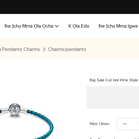
Ihe Ịchọ Mma Ọla Ọcha
K Ọla Edo
Ihe Ịchọ Mma Igwe
 Pendants Charms
Charms/pendants
Big Sale Cut Hot Pink Style
Nke Ukwu: