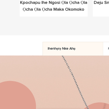
Z Ọla
Kpochapu Ihe Ngosi Ọla Ọcha Ọla
Deju S
ra Na-
Ọcha Ọla Ọcha Maka Okomoko
Ihenhọrọ Nke Ahụ