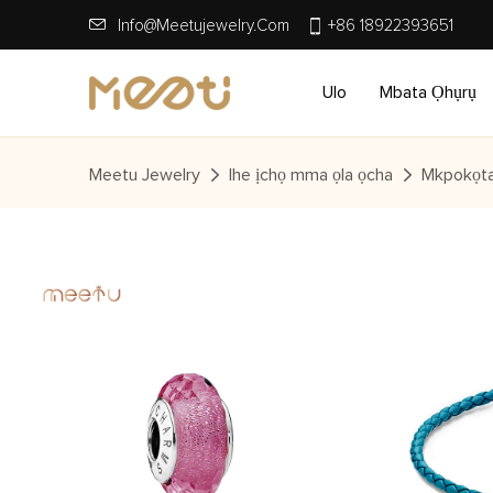
Info@meetujewelry.com
+86 18922393651
Ulo
Mbata Ọhụrụ
Meetu Jewelry
Ihe ịchọ mma ọla ọcha
Mkpokọta