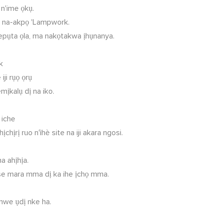
n'ime ọkụ.
 a na-akpọ 'Lampwork.
hepụta ọla, ma nakọtakwa ịhụnanya.
rk
iji rụọ ọrụ
mịkalụ dị na iko.
 iche
ịrị ruo n'ìhè site na iji akara ngosi.
a ahịhịa.
e mara mma dị ka ihe ịchọ mma.
nwe ụdị nke ha.