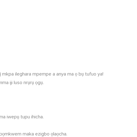
.
ghị mkpa ileghara mpempe a anya ma ọ bụ tufuo ya!
a iji luso nrụrụ ọgụ.
a iwepụ tupu ihicha.
’s kpọmkwem maka ezigbo ọlaọcha.