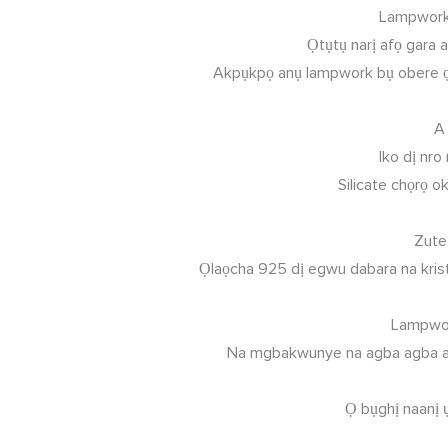
Lampwork 
Ọtụtụ narị afọ gara 
Akpụkpọ anụ lampwork bụ obere ọrụ
A
Iko dị nro
Silicate chọrọ o
Zute
Ọlaọcha 925 dị egwu dabara na kristal
Lampwork
Na mgbakwunye na agba agba ag
Ọ bụghị naanị 