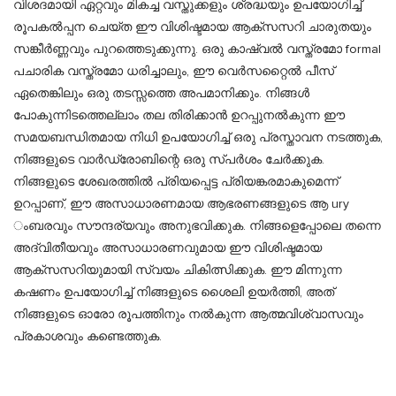
വിശദമായി ഏറ്റവും മികച്ച വസ്തുക്കളും ശ്രദ്ധയും ഉപയോഗിച്ച്
രൂപകൽപ്പന ചെയ്ത ഈ വിശിഷ്ടമായ ആക്സസറി ചാരുതയും
സങ്കീർണ്ണവും പുറത്തെടുക്കുന്നു. ഒരു കാഷ്വൽ വസ്ത്രമോ formal
പചാരിക വസ്ത്രമോ ധരിച്ചാലും, ഈ വെർസറ്റൈൽ പീസ്
ഏതെങ്കിലും ഒരു തടസ്സത്തെ അപമാനിക്കും. നിങ്ങൾ
പോകുന്നിടത്തെല്ലാം തല തിരിക്കാൻ ഉറപ്പുനൽകുന്ന ഈ
സമയബന്ധിതമായ നിധി ഉപയോഗിച്ച് ഒരു പ്രസ്താവന നടത്തുക,
നിങ്ങളുടെ വാർഡ്രോബിന്റെ ഒരു സ്പർശം ചേർക്കുക.
നിങ്ങളുടെ ശേഖരത്തിൽ പ്രിയപ്പെട്ട പ്രിയങ്കരമാകുമെന്ന്
ഉറപ്പാണ്, ഈ അസാധാരണമായ ആഭരണങ്ങളുടെ ആ ury
ംബരവും സൗന്ദര്യവും അനുഭവിക്കുക. നിങ്ങളെപ്പോലെ തന്നെ
അദ്വിതീയവും അസാധാരണവുമായ ഈ വിശിഷ്ടമായ
ആക്സസറിയുമായി സ്വയം ചികിത്സിക്കുക. ഈ മിന്നുന്ന
കഷണം ഉപയോഗിച്ച് നിങ്ങളുടെ ശൈലി ഉയർത്തി, അത്
നിങ്ങളുടെ ഓരോ രൂപത്തിനും നൽകുന്ന ആത്മവിശ്വാസവും
പ്രകാശവും കണ്ടെത്തുക.