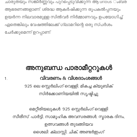
ചാരുതയും സങ്കീർണ്ണവും പുറപ്പെടുവിക്കുന്ന ആ urious ംബര
ആഭരണങ്ങളാണ്. ശ്രദ്ധ ആകർഷിക്കുന്ന രൂപകൽപ്പനയും
ഉയർന്ന നിലവാരമുള്ള സിൽവർ നിർമ്മാണവും ഉപയോഗിച്ച്,
ഏതെങ്കിലും വേഷത്തിലേക്ക് ഗ്ലാമറിന്റെ ഒരു സ്പർശം
ചേർക്കുമെന്ന് ഉറപ്പാണ്.
അനുബന്ധ പാരാമീറ്ററുകൾ
വിവരണം & വിശദാംശങ്ങൾ
925 ലെ സ്റ്റെർലിംഗ് വെള്ളി, മികച്ച ക്യൂബിക്
സിർക്കോണിയയിൽ സൃഷ്ടിച്ചു
മെറ്റീരിയലുകൾ: 925 സ്റ്റെർലിംഗ് വെള്ളി
സീരീസ്: പാർട്ടി, സാമൂഹിക അവസരങ്ങൾ, സ്മാരക ദിനം,
ഉത്സവങ്ങൾ തുടങ്ങിയവ
ശൈലി: ക്ലാസ്സി, ചിക്, അണ്ടർഇംഗ്