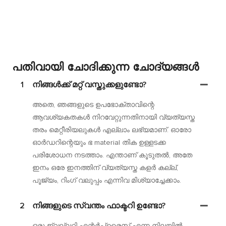
പതിവായി ചോദിക്കുന്ന ചോദ്യങ്ങൾ
1
നിങ്ങൾക്ക് മറ്റ് വസ്തുക്കളുണ്ടോ?
അതെ, ഞങ്ങളുടെ ഉപഭോക്താവിന്റെ
ആവശ്യകതകൾ നിറവേറ്റുന്നതിനായി വ്യത്യസ്ത
തരം മെറ്റീരിയലുകൾ എല്ലാം ലഭ്യമാണ്. ഓരോ
ഓർഡറിന്റെയും ഭ material തിക ഉള്ളടക്ക
പരിശോധന നടത്താം. എന്താണ് കൂടുതൽ, അതേ
ഇനം ഒരേ ഇനത്തിന് വ്യത്യസ്ത കളർ കല്ല്,
പൂജ്യം, റിംഗ് വലുപ്പം എന്നിവ മിശ്യാച്ചേക്കാം.
2
നിങ്ങളുടെ സ്വന്തം ഫാക്ടറി ഉണ്ടോ?
ഒരു ജ്വല്ലറി എന്റർപ്രൈസ് എന്ന നിലയിൽ