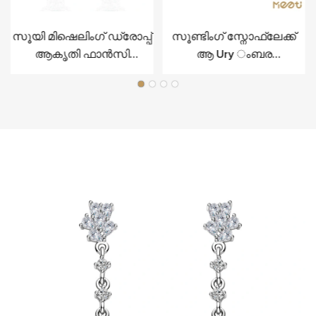
സൂയി മിഷെലിംഗ് ഡ്രോപ്പ്
സൂണ്ടിംഗ് സ്നോഫ്ലേക്ക്
ആകൃതി ഫാൻസി
ആ Ury ംബര
വെള്ളിയുടെ
ആഭരണങ്ങൾ സ്റ്റെർലിംഗ്
ആഡംബരത്തിനായി
വെള്ളിയിൽ സെറ്റ്
ൾ