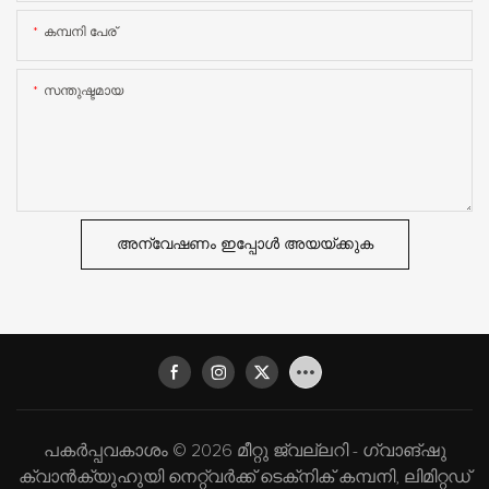
കമ്പനി പേര്
സന്തുഷ്ടമായ
അന്വേഷണം ഇപ്പോൾ അയയ്ക്കുക
പകർപ്പവകാശം © 2026 മീറ്റു ജ്വല്ലറി - ഗ്വാങ്‌ഷു
ക്വാൻക്യുഹുയി നെറ്റ്‌വർക്ക് ടെക്‌നിക് കമ്പനി, ലിമിറ്റഡ്