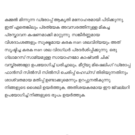
കമ്മൽ മിന്നുന്ന ഡ്രോപ്പ് ആകൃതി മനോഹരമായി പിടിക്കുന്നു,
ഇത് ഏതെങ്കിലും പ്രത്യേക അവസരത്തിനുള്ള മികച്ച
പ്രസ്താവന കഷണമാക്കി മാറ്റുന്നു. സങ്കീർണ്ണമായ
വിശദാംശങ്ങളും സൂക്ഷ്മമായ കരക man ശലവിദ്യയും അത്
സൃഷ്ടിച്ച കരക man ശല വിദഗ്ധർ പ്രദർശിപ്പിക്കുന്നു. ഒരു
ഗ്ലാമറസ് സാമ്യമുള്ള സായാഹ്നമോ കാഷ്വൽ ചിക്
വസ്ത്രങ്ങളോ ഉപയോഗിച്ച് ധരിച്ചാലും, മീറ്റ്യു മിഷെലിംഗ് ഡ്രോപ്പ്
ഫാൻസി സിൽസി സിൽസി ചെരിപ്പ് ഹെഡ്സ് തിരിയുന്നതിനും
ശാശ്വതമായ മതിപ്പ് ഉണ്ടാക്കുമെന്നും ഉറപ്പുനൽകുന്നു.
നിങ്ങളുടെ ശൈലി ഉയർത്തുക, അതിശയകരമായ ഈ ജ്വല്ലറി
ഉപയോഗിച്ച് നിങ്ങളുടെ രൂപം ഉയർത്തുക.