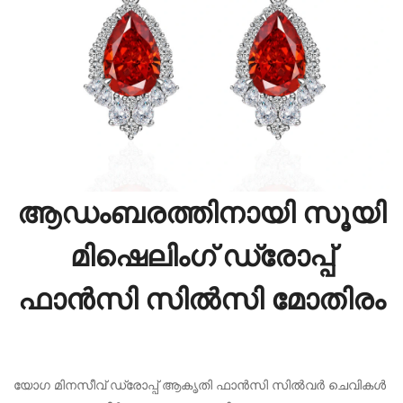
ആഡംബരത്തിനായി സൂയി
മിഷെലിംഗ് ഡ്രോപ്പ്
ഫാൻസി സിൽസി മോതിരം
യോഗ മിനസീവ് ഡ്രോപ്പ് ആകൃതി ഫാൻസി സിൽവർ ചെവികൾ