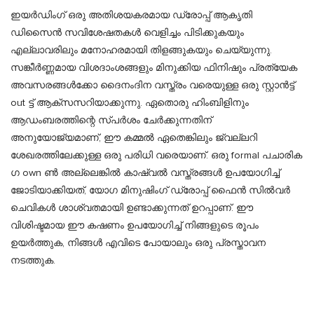
ഇയർഡിംഗ് ഒരു അതിശയകരമായ ഡ്രോപ്പ് ആകൃതി
ഡിസൈൻ സവിശേഷതകൾ വെളിച്ചം പിടിക്കുകയും
എല്ലാവരിലും മനോഹരമായി തിളങ്ങുകയും ചെയ്യുന്നു.
സങ്കീർണ്ണമായ വിശദാംശങ്ങളും മിനുക്കിയ ഫിനിഷും പ്രത്യേക
അവസരങ്ങൾക്കോ ​​ദൈനംദിന വസ്ത്രം വരെയുള്ള ഒരു സ്റ്റാൻട്ട്
out ട്ട് ആക്സസറിയാക്കുന്നു. ഏതൊരു ഹിംബിളിനും
ആഡംബരത്തിന്റെ സ്പർശം ചേർക്കുന്നതിന്
അനുയോജ്യമാണ്, ഈ കമ്മൽ ഏതെങ്കിലും ജ്വല്ലറി
ശേഖരത്തിലേക്കുള്ള ഒരു പരിധി വരെയാണ്. ഒരു formal പചാരിക
ഗ own ൺ അല്ലെങ്കിൽ കാഷ്വൽ വസ്ത്രങ്ങൾ ഉപയോഗിച്ച്
ജോടിയാക്കിയത്, യോഗ മിനുഷിംഗ് ഡ്രോപ്പ് ഫൈൻ സിൽവർ
ചെവികൾ ശാശ്വതമായി ഉണ്ടാക്കുന്നത് ഉറപ്പാണ്. ഈ
വിശിഷ്ടമായ ഈ കഷണം ഉപയോഗിച്ച് നിങ്ങളുടെ രൂപം
ഉയർത്തുക, നിങ്ങൾ എവിടെ പോയാലും ഒരു പ്രസ്താവന
നടത്തുക.