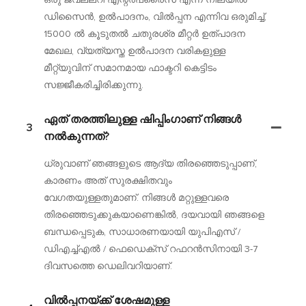
ഡിസൈൻ, ഉൽപാദനം, വിൽപ്പന എന്നിവ ഒരുമിച്ച്,
15000 ൽ കൂടുതൽ ചതുരശ്ര മീറ്റർ ഉത്പാദന
മേഖല, വ്യത്യസ്ത ഉൽപാദന വരികളുള്ള
മീറ്റ്യുവിന് സമാനമായ ഫാക്ടറി കെട്ടിടം
സജ്ജീകരിച്ചിരിക്കുന്നു.
ഏത് തരത്തിലുള്ള ഷിപ്പിംഗാണ് നിങ്ങൾ
3
നൽകുന്നത്?
ധ്രുവാണ് ഞങ്ങളുടെ ആദ്യ തിരഞ്ഞെടുപ്പാണ്,
കാരണം അത് സുരക്ഷിതവും
വേഗതയുള്ളതുമാണ്. നിങ്ങൾ മറ്റുള്ളവരെ
തിരഞ്ഞെടുക്കുകയാണെങ്കിൽ, ദയവായി ഞങ്ങളെ
ബന്ധപ്പെടുക, സാധാരണയായി യുപിഎസ് /
ഡിഎച്ച്എൽ / ഫെഡെക്സ് റഫറൻസിനായി 3-7
ദിവസത്തെ ഡെലിവറിയാണ്.
വിൽപ്പനയ്ക്ക് ശേഷമുള്ള