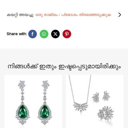
കയറ്റി അയച്ചു:
ഒരു രാജ്യം / പ്രദേശം തിരഞ്ഞെടുക്കുക
Share with:
നിങ്ങൾക്ക് ഇതും ഇഷ്ടപ്പെടുമായിരിക്കും