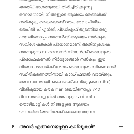
അഞ്ച് ഭാഗങ്ങളായി തിരിച്ചിരിക്കുന്നു.
ഒന്നാമതായി, നിങ്ങളുടെ ആശയം ഞങ്ങൾക്ക്
നൽകുക, കൈകൊണ്ട് വരച്ച രേഖാചിത്രം,
ജെപിജി, പിഎൻജി, പിഡിഎഫ് തുടങ്ങിയ ഒരു
ഫയലിനൊപ്പം ഞങ്ങൾക്ക് ആശയം നൽകുക.
സവിശേഷതകൾ പ്രധാനമാണ്. അതിനുശേഷം,
ഞങ്ങളുടെ ഡിസൈനർ നിങ്ങൾക്ക് ഞങ്ങളുടെ
പ്രൊഫഷണൽ നിർദ്ദേശങ്ങൾ നൽകും. ഈ
വിശദാംശങ്ങൾക്ക് ശേഷം ഞങ്ങളുടെ ഡിസൈനർ
സ്ഥിരീകരണത്തിനായി കാഡ് ഫയൽ വരയ്ക്കും.
അവസാനമായി, ഹൈടെക് കമ്പ്യൂട്ടറൈസ്ഡ്,
വിശിഷ്ടമായ കരക man ശലവിനൊപ്പം 7-10
ദിവസത്തിനുള്ളിൽ ഞങ്ങളുടെ വിദഗ്ധ
തൊഴിലാളികൾ നിങ്ങളുടെ ആശയം
യാഥാർത്ഥ്യത്തിലേക്ക് കൊണ്ടുവരുന്നു.
6
അവർ എങ്ങനെയുള്ള കല്ലുകൾ?