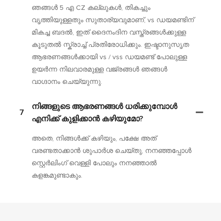
ഞങ്ങൾ 5 എ CZ കല്ലുകൾ, തികച്ചും
വൃത്തിയുള്ളതും സുതാര്യവുമാണ്, vs ഡയമണ്ടിന്
മികച്ച ബദൽ, ഇത് ദൈനംദിന വസ്ത്രങ്ങൾക്കുള്ള
കൂടുതൽ സ്ക്രാച്ച് പ്രതിരോധിക്കും. ഇഷ്ടാനുസൃത
ആഭരണങ്ങൾക്കായി vs / vss ഡയമണ്ട് പോലുള്ള
ഉയർന്ന നിലവാരമുള്ള വജ്രങ്ങൾ ഞങ്ങൾ
വാഗ്ദാനം ചെയ്യുന്നു.
നിങ്ങളുടെ ആഭരണങ്ങൾ ധരിക്കുമ്പോൾ
7
എനിക്ക് കുളിക്കാൻ കഴിയുമോ?
അതെ, നിങ്ങൾക്ക് കഴിയും, പക്ഷേ അത്
വരണ്ടതാക്കാൻ ശുപാർശ ചെയ്തു, നനഞ്ഞപ്പോൾ
സ്റ്റെർലിംഗ് വെള്ളി പോലും നനഞ്ഞാൽ
കളങ്കമുണ്ടാകും.