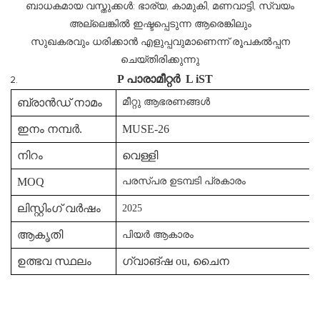
ബാധകമായ വസ്തുക്കൾ: ഭാര്യ, കാമുകി, മണവാട്ടി, സ്വയം
അല്ലെങ്കിൽ ഇഷ്ടപ്പെടുന്ന ആരെങ്കിലും
സുഖകരവും ധരിക്കാൻ എളുപ്പവുമാണെന്ന് രൂപകൽപ്പന
ചെയ്തിരിക്കുന്നു
P
പാരാമീറ്റർ
L
iST
ബ്രാൻഡ് നാമം
മീറ്റു ആഭരണങ്ങൾ
ഇനം നമ്പർ.
MUSE-26
നിറം
വെള്ളി
MOQ
പരസ്പര ഉടമ്പടി പ്രകാരം
ലിസ്റ്റിംഗ് വർഷം
2025
ആകൃതി
പിയർ ആകാരം
ഉത്ഭവ സ്ഥലം
ഗ്വാങ്ഷ ou, ചൈന