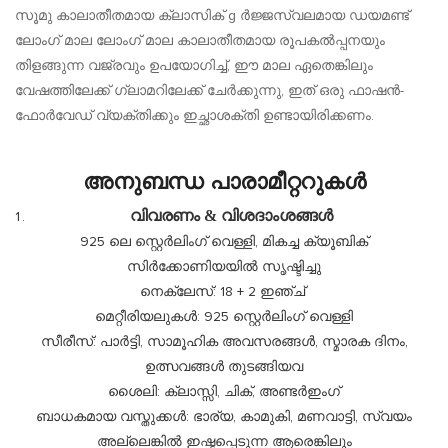
സൂമു കാലാതീതമായ ക്ലാസിക് g ർജ്ജസ്വലമായ ഡയമണ്ട്
ലോംഗ് മാല ലോംഗ് മാല കാലാതീതമായ രൂപകൽപ്പനയും
തിളങ്ങുന്ന വജ്രവും ഉപയോഗിച്ച്, ഈ മാല ഏതെങ്കിലും
വേഷത്തിലേക്ക് ഗ്ലാമറിലേക്ക് ചേർക്കുന്നു, ഇത് ഒരു ഫാഷൻ-
ഫോർവേഡ് വ്യക്തിക്കും ഇച്ഛാശക്തി ഉണ്ടായിരിക്കണം.
അനുബന്ധ പാരാമീറ്ററുകൾ
വിവരണം & വിശദാംശങ്ങൾ
925 ലെ സ്റ്റെർലിംഗ് വെള്ളി, മികച്ച ക്യൂബിക്
സിർക്കോണിയയിൽ സൃഷ്ടിച്ചു
നെക്ലേസ്: 18 + 2 ഇഞ്ച്
മെറ്റീരിയലുകൾ: 925 സ്റ്റെർലിംഗ് വെള്ളി
സീരീസ്: പാർട്ടി, സാമൂഹിക അവസരങ്ങൾ, സ്മാരക ദിനം,
ഉത്സവങ്ങൾ തുടങ്ങിയവ
ശൈലി: ക്ലാസ്സി, ചിക്, അണ്ടർഇംഗ്
ബാധകമായ വസ്തുക്കൾ: ഭാര്യ, കാമുകി, മണവാട്ടി, സ്വയം
അല്ലെങ്കിൽ ഇഷ്ടപ്പെടുന്ന ആരെങ്കിലും