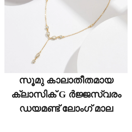
സൂമു കാലാതീതമായ
ക്ലാസിക് G ർജ്ജസ്വരം
ഡയമണ്ട് ലോംഗ് മാല