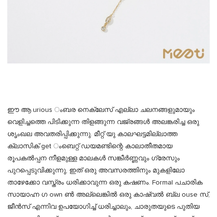
ഈ ആ urious ംബര നെക്ലേസ് എല്ലാ ചലനങ്ങളുമായും
വെളിച്ചത്തെ പിടിക്കുന്ന തിളങ്ങുന്ന വജ്രങ്ങൾ അലങ്കരിച്ച ഒരു
ശൃംഖല അവതരിപ്പിക്കുന്നു. മീറ്റ് യു കാലഘട്ടമില്ലാത്ത
ക്ലാസിക് get ംബെറ്റ് ഡയമണ്ടിന്റെ കാലാതീതമായ
രൂപകൽപ്പന നീളമുള്ള മാലകൾ സങ്കീർണ്ണവും ഗ്രേസും
പുറപ്പെടുവിക്കുന്നു, ഇത് ഒരു അവസരത്തിനും മുകളിലോ
താഴേക്കോ വസ്ത്രം ധരിക്കാവുന്ന ഒരു കഷണം. Formal പചാരിക
സായാഹ്ന ഗ own ൺ അല്ലെങ്കിൽ ഒരു കാഷ്വൽ ബ്ല ouse സ്,
ജീൻസ് എന്നിവ ഉപയോഗിച്ച് ധരിച്ചാലും, ചാരുതയുടെ പുതിയ