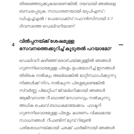
തിരഞ്ഞെടുക്കുകയാണെങ്കിൽ, ദയവായി ഞങ്ങളെ
ബന്ധപ്പെടുക, സാധാരണയായി യുപിഎസ് /
ഡിഎച്ച്എൽ / ഫെഡെക്സ് റഫറൻസിനായി 3-7
ദിവസത്തെ ഡെലിവറിയാണ്.
വിൽപ്പനയ്ക്ക് ശേഷമുള്ള
4
സേവനത്തെക്കുറിച്ച് കൂടുതൽ പറയാമോ?
ഡെലിവറി കഴിഞ്ഞ് ഒരാഴ്ചയ്ക്കുള്ളിൽ ഞങ്ങൾ
ഗുണനിലവാരമുള്ള പ്രശ്നം ഉപയോഗിച്ച് ഇനങ്ങൾ
തിരികെ നൽകും അല്ലെങ്കിൽ മാറ്റിസ്ഥാപിക്കുന്നു.
നിങ്ങൾക്ക് നിറം നൽകുന്ന പ്രശ്നമുണ്ടെങ്കിൽ
സ്വർണ്ണ പ്ലേറ്റിംഗ് ജ്വല്ലറിക്കായി ഞങ്ങൾ
ആജീവനാന്ത റീ-ബാത്ത് സേവനവും നൽകുന്നു,
അധിക ചെലവ് ബാധകമായേക്കാം. ഫാക്ടറി
ഗുണനിലവാരമുള്ള പ്രശ്നം കാരണം വികലമായ
സാധനങ്ങൾ, റീഫണ്ടിന് മുമ്പ് റിട്ടേൺ
പരിശോധനയ്ക്കായി ചരക്ക് ചാർജിനായി ഞങ്ങൾ