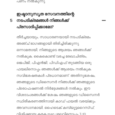
പണം നൽകുന്നു.
ഇഷ്ടാനുസൃത സേവനത്തിന്റെ
5
നടപടിക്രമങ്ങൾ നിങ്ങൾക്ക്
പ്രസാദിപ്പിക്കാമോ?
തീർച്ചയായും, സാധാരണയായി നടപടിക്രമം
അഞ്ച് ഭാഗങ്ങളായി തിരിച്ചിരിക്കുന്നു.
ഒന്നാമതായി, നിങ്ങളുടെ ആശയം ഞങ്ങൾക്ക്
നൽകുക, കൈകൊണ്ട് വരച്ച രേഖാചിത്രം,
ജെപിജി, പിഎൻജി, പിഡിഎഫ് തുടങ്ങിയ ഒരു
ഫയലിനൊപ്പം ഞങ്ങൾക്ക് ആശയം നൽകുക.
സവിശേഷതകൾ പ്രധാനമാണ്. അതിനുശേഷം,
ഞങ്ങളുടെ ഡിസൈനർ നിങ്ങൾക്ക് ഞങ്ങളുടെ
പ്രൊഫഷണൽ നിർദ്ദേശങ്ങൾ നൽകും. ഈ
വിശദാംശങ്ങൾക്ക് ശേഷം ഞങ്ങളുടെ ഡിസൈനർ
സ്ഥിരീകരണത്തിനായി കാഡ് ഫയൽ വരയ്ക്കും.
അവസാനമായി, ഹൈടെക് കമ്പ്യൂട്ടറൈസ്ഡ്,
വിശിഷ്ടമായ കരക man ശലവിനൊപ്പം 7-10