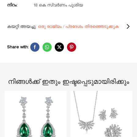
നിറം:
18 കെ സ്വർണം പൂശിയ
കയറ്റി അയച്ചു:
ഒരു രാജ്യം / പ്രദേശം തിരഞ്ഞെടുക്കുക
Share with:
നിങ്ങൾക്ക് ഇതും ഇഷ്ടപ്പെടുമായിരിക്കും