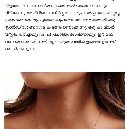
തിളക്കമാർന്ന സൗന്ദര്യത്തോടെ കാഴ്ചക്കാരുടെ നോട്ടം
പിടിക്കുന്നു. അതിൻറെ സങ്കീർണ്ണമായ രൂപകൽപ്പനയും കുറ്റമറ്റ
കരക man ശലവും ഏതെങ്കിലും ജ്വല്ലറി ശേഖരത്തിൽ ഒരു
സ്റ്റാൻഡ് out ണ്ട out ട്ട് കഷണം ഉണ്ടാക്കുന്നു. ഒരു കാഷ്വൽ
വസ്ത്രം ധരിച്ചാലും formal പചാരിക രംഗമായാലും, ഈ മാല
അനായാസമായി സങ്കീർണ്ണതയുടെ പുതിയ ഉയരങ്ങളിലേക്ക്
ആകർഷിക്കുന്നു