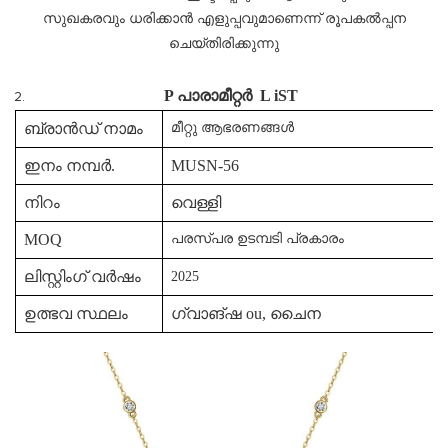
സുഖകരവും ധരിക്കാൻ എളുപ്പവുമാണെന്ന് രൂപകൽപ്പന
ചെയ്തിരിക്കുന്നു
P
പാരാമീറ്റർ
L
iST
ബ്രാൻഡ് നാമം
മീറ്റു ആഭരണങ്ങൾ
ഇനം നമ്പർ.
MUSN-56
നിറം
വെള്ളി
MOQ
പരസ്പര ഉടമ്പടി പ്രകാരം
ലിസ്റ്റിംഗ് വർഷം
2025
ഉത്ഭവ സ്ഥലം
ഗ്വാങ്ഷ ou, ചൈന