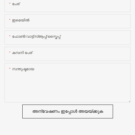
പേര്
ഇമെയിൽ
ഫോൺ/വാട്ട്‌സ്ആപ്പ്/സ്കൈപ്പ്
കമ്പനി പേര്
സന്തുഷ്ടമായ
അന്വേഷണം ഇപ്പോൾ അയയ്ക്കുക