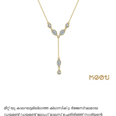
മീറ്റ് യു കാലഘട്ടമില്ലാത്ത ക്ലാസിക് g ർജ്ജസ്വലമായ
ഡയമണ്ട് ഡയമണ്ട് ലോംഗ് മാലസ് ഉച്ചതിരിഞ്ഞ് സൂര്യന്റെ