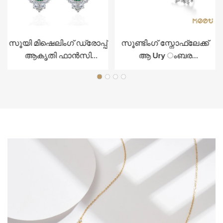
സൂയി മിഷെലിംഗ് ഡ്രോപ്പ്
സൂണ്ടിംഗ് സ്നോഫ്ലേക്ക്
ആകൃതി ഫാൻസി
ആ Ury ംബര
വെള്ളിയുടെ
ആഭരണങ്ങൾ സ്റ്റെർലിംഗ്
ആഡംബരത്തിനായി
വെള്ളിയിൽ സെറ്റ്
ൾ