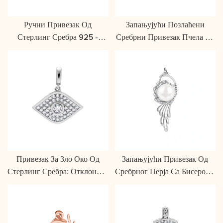
Ручни Привезак Од
Запањујући Позлаћени
Стерлинг Сребра 925 -
Сребрни Привезак Пчела Са
Изузетна Израда И
Детаљима Од Емајла
Безвременска Елеганција
Привезак За Зло Око Од
Запањујући Привезак Од
Стерлинг Сребра: Отклоните
Сребрног Перја Са Бисером -
Негативност Са Стилом
Симбол Елеганције