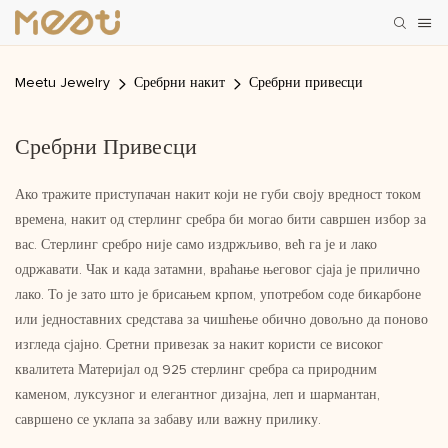
Meetu Jewelry
Сребрни накит
Сребрни привесци
Сребрни Привесци
Ако тражите приступачан накит који не губи своју вредност током
времена, накит од стерлинг сребра би могао бити савршен избор за
вас. Стерлинг сребро није само издржљиво, већ га је и лако
одржавати. Чак и када затамни, враћање његовог сјаја је прилично
лако. То је зато што је брисањем крпом, употребом соде бикарбоне
или једноставних средстава за чишћење обично довољно да поново
изгледа сјајно. Сретни привезак за накит користи се високог
квалитета Материјал од 925 стерлинг сребра са природним
каменом, луксузног и елегантног дизајна, леп и шармантан,
савршено се уклапа за забаву или важну прилику.