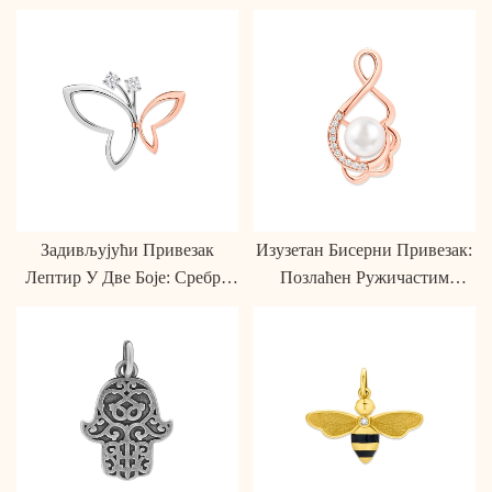
Задивљујући Привезак
Изузетан Бисерни Привезак:
Лептир У Две Боје: Сребро
Позлаћен Ружичастим
925 У Ружичастом Злату &
Златом
Сребро