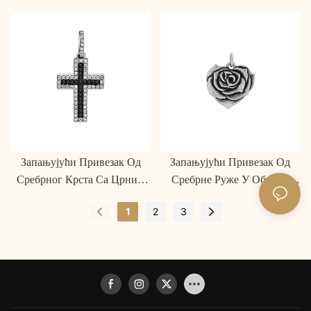
Сребра 925
Безвременска Лепота!
Запањујући Привезак Од
Запањујући Привезак Од
Сребрног Крста Са Црним
Сребрне Руже У Облику
Дијамантом
Срца: Безвременска
1
2
3
Елеганција