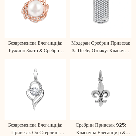
Безвременска Елеганција:
Модеран Сребрни Привезак
Ружино Злато & Сребрни
За Псећу Ознаку: Класична
Бисерни Привезак
Елеганција За Све
Безвременска Елеганција:
Сребрни Привезак 925:
Привезак Од Стерлинг
Класична Елеганција &