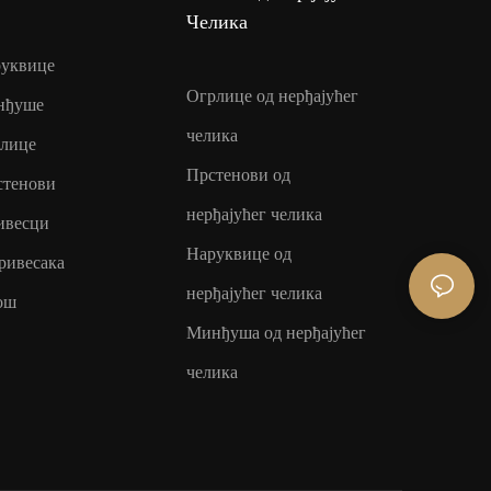
Челика
руквице
Огрлице од нерђајућег
нђуше
челика
рлице
Прстенови од
стенови
нерђајућег челика
ивесци
Наруквице од
ривесака
нерђајућег челика
ош
Минђуша од нерђајућег
челика