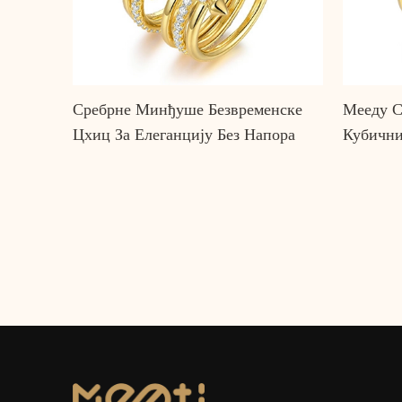
Сребрне Минђуше Безвременске
Мееду С
Цхиц За Елеганцију Без Напора
Кубични
Елегант