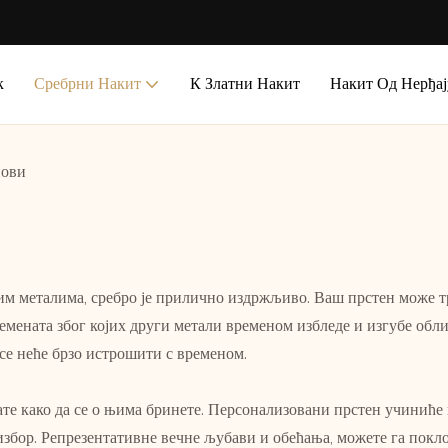
к
Сребрни Накит
К Златни Накит
Накит Од Нерђај
нови
им металима, сребро је прилично издржљиво. Ваш прстен може тр
емената због којих други метали временом избледе и изгубе обли
 се неће брзо истрошити с временом.
ате како да се о њима бринете. Персонализовани прстен учиниће
избор. Репрезентативне вечне љубави и обећања, можете га пок