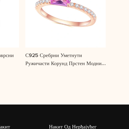
зврсни
С925 Сребрни Уметнути
Ружичасти Корунд Прстен Модни
Темперамент Једноставни Модели
Лагани Луксузни Драги Камен Од
Ружичастог Злата Прстен
акит
Накит Од Нерђајућег