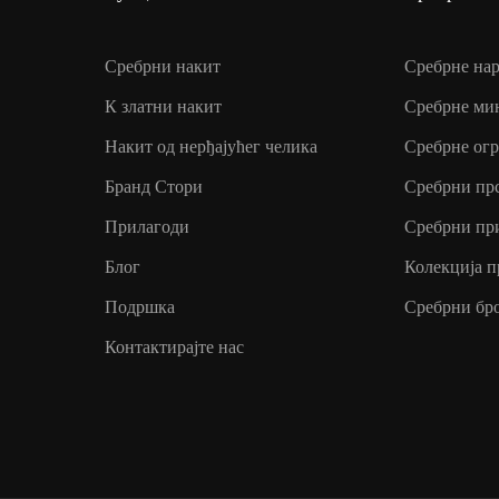
Сребрни накит
Сребрне на
К златни накит
Сребрне ми
Накит од нерђајућег челика
Сребрне ог
Бранд Стори
Сребрни пр
Прилагоди
Сребрни пр
Блог
Колекција п
Подршка
Сребрни бр
Контактирајте нас