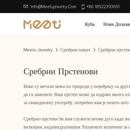
Info@meetujewelry.com
+86 18922393651
Кућа
Нови Долаза
Meetu Jewelry
Сребрни накит
Сребрни прсте
Сребрни Прстенови
Иако су метали меки по природи у поређењу са друг
да га замените. Ваш прстен може да издржи много ел
за свакодневну употребу, потребно вам је нешто што
Сребрно прстење ће вам служити веома дуго када зн
виткијим, индивидуалнијим. Различите величине за 