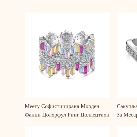
Меету Софистицирана Морден
Сакупља
Фанци Цолорфул Ринг Цоллецтион
За Меса