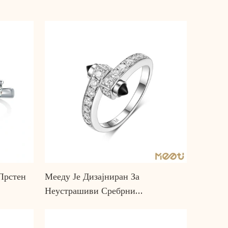
Прстен
Мееду Је Дизајниран За
Неустрашиви Сребрни
Дијамантски Прстен