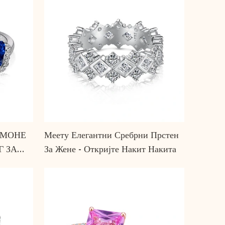
ЕММОНЕ
Меету Елегантни Сребрни Прстен
Г ЗА
За Жене - Откријте Накит Накита