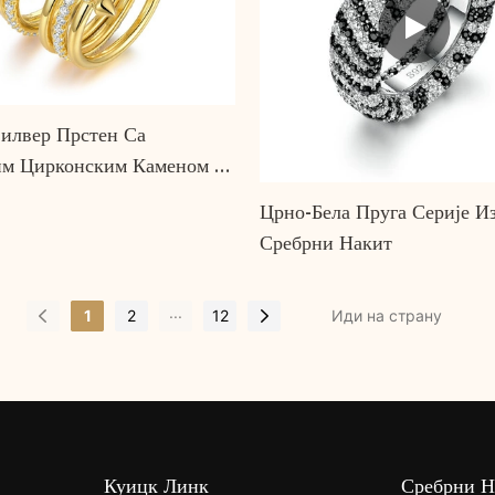
илвер Прстен Са
м Цирконским Каменом За
но Изглед
Црно-Бела Пруга Серије И
Сребрни Накит
...
1
2
12
Куицк Линк
Сребрни Н