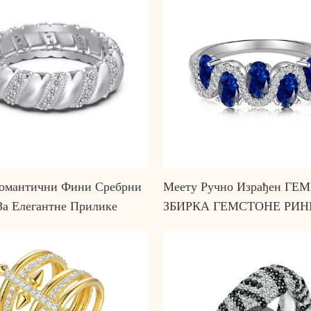
омантични Фини Сребрни
Меету Ручно Израђен Г
За Елегантне Прилике
ЗБИРКА ГЕМСТОНЕ РИН
МОДЕРНУ ЖЕНУ