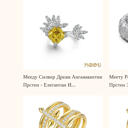
Мееду Силвер Дреам Ангажмантни
Меету Р
Прстен - Елегантан И
Прстен 
Безвременски Дизајн