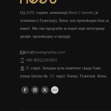
Од 2019. године, компанија Meet U Jewelry је
основана у Гуангџоуу, Кина, као производна база за
накит. Ми смо предузеће за накит које интегрише
дизајн, производњу и продају.
info@meetujewelry.com
+86 18922393651
13. спрат, Западна кула паметног града Гоме,
улица Јуксин бр. 33, округ Хаиџу, Гуангџоу, Кина.