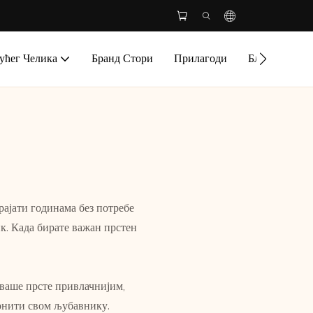
ућег Челика
Бранд Стори
Прилагоди
Блог
Конт
ајати годинама без потребе
к. Када бирате важан прстен
 ваше прсте привлачнијим,
лонити свом љубавнику.