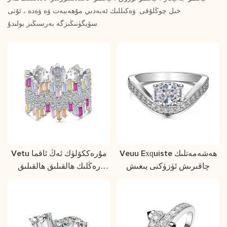
خىل چوڭلۇقى. ۋەكىللىك ئەبەدىي مۇھەببەت ۋە ۋەدە ، ئۇنى
سۆيگۈنىڭىزگە بەرسىڭىز بولىدۇ.
Veuu Exquiste ھەشەمەتلىك
Vetu مۇرەككۆلۈك ئەڭ ئاقما
چاقىرىش ئۈزۈكنى يىغىش
رەڭلىك ھالقىلىق ھالقىلىق
چىرىغى