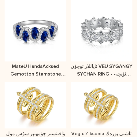
ئاياللار ئۈچۈن VEU SYGANGY
MateU HandsAcksed
SYCHAN RING - ئۈنچە-
Gemotton Stamstone
مەرۋايىتلارنى تېپىڭ
ئۈزۈك ئەينىكى
Vegic Zikconia تاشنى بوزەك
ۋاقىتسىز چۈمھنېر سۇس مول