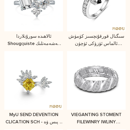
سىگنال قورقۇنچسىز كۈمۈش
ئالاھىدە سورۇنلاردا
ئالماس ئۈزۈكى ئۈچۈن
Shougquiste ھەشەمەتلىك
لايىھەلەنگەن ئۇچرىشىدۇ
ئۈزۈك
MyU SEND DEVENTION
VIEGANTING STOMENT
FILEWINRY IWLINY
CLICATION SCH - نەپىس ۋە
ENDINGY STREEL
ۋاقىتسىز لايىھىلەش