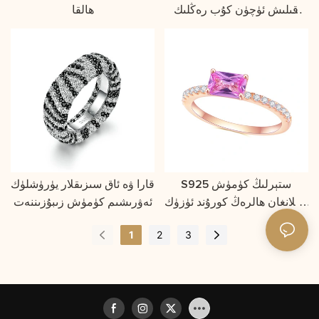
قىلىش ئۈچۈن كۇب رەڭلىك
ھالقا
ئۈزۈك
S925 ستېرلىڭ كۈمۈش
قارا ۋە ئاق سىزىقلار يۈرۈشلۈك
قاپلانغان ھالرەڭ كورۇند ئۈزۈك
ئەۋرىشىم كۈمۈش زىبۇزىننەت
مودا مىجەزى ئاددىي مودېللار
1
2
3
يېنىك ھەشەمەتلىك گۆھەر تاش
ئەتىرگۈل