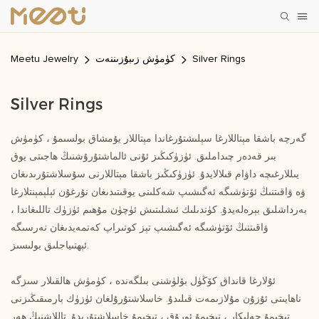
Silver Rings
كۈمۈش زىبۇزىننەت
Meetu Jewelry
Silver Rings
گەرچە باشقا مېتاللارغا سېلىشتۇرغاندا مېتاللار يۇمشاق بولسىمۇ ، كۈمۈش
بىر قەدەر چىداملىق. ئۈزۈكىڭىز ئۇنى ئالماشتۇرۇشنىڭ ھاجىتى يوق
يىللارغىچە داۋام قىلالايدۇ. ئۈزۈكىڭىز باشقا مېتاللارنى سۇسلاشتۇرىدىغان
ۋە ۋاقىتنىڭ ئۆتۈشىگە ئەگىشىپ شەكلىنى يوقىتىدىغان نۇرغۇن ئېلېمېنتلارغا
بەرداشلىق بېرەلەيدۇ. كۈندىلىك ئىشلىتىش ئۈچۈن مۇھىم ئۈزۈك تاللىغاندا ،
ۋاقىتنىڭ ئۆتۈشىگە ئەگىشىپ تېز كونىراپ كەتمەيدىغان نەرسىگە
ئېھتىياجلىق بولىسىز.
ئۇلارغا قانداق كۆڭۈل بۆلۈشنى بىلگەندە ، كۈمۈش ھالقىلار سىزگە
ناھايىتى ئۇزۇن مۇلازىمەت قىلىدۇ. خاسلاشتۇرۇلغان ئۈزۈك بارمىقىڭىزنى
تېخىمۇ جەلپكار ، تېخىمۇ ئورۇق ، تېخىمۇ خاسلاشتۇرىدۇ. تاللاشنىڭ ھەر