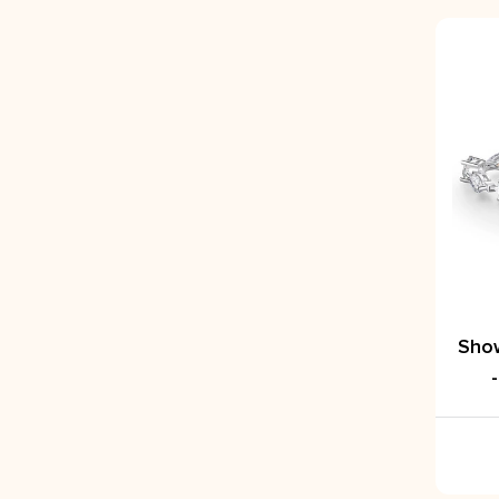
ۈمۈش
چۈن