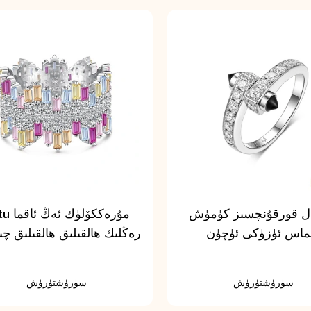
ل قورقۇنچسىز كۈمۈش
Vetu مۇرەككۆ
لماس ئۈزۈكى ئۈچۈن
رەڭلىك ھالقىلىق ھالقىلىق چ
ىھەلەنگەن ئۇچرىشىدۇ
سۈرۈشتۈرۈش
سۈرۈشتۈرۈش