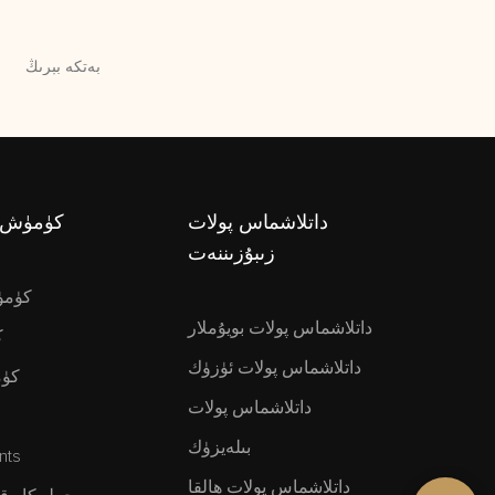
داتلاشماس پولات
كۈمۈش ز
زىبۇزىننەت
كۈمۈ
داتلاشماس پولات بويۇملار
ك
داتلاشماس پولات ئۈزۈك
كۈم
داتلاشماس پولات
بىلەيزۈك
nts
داتلاشماس پولات ھالقا