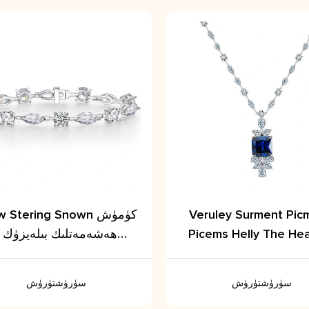
Veruley Surment Pi
Show Stering Snown ك
Picems Helly The He
ھەشەمەتلىك بىلەيزۈك -
PowerSha بىلەن
تەڭداشسىز نەپىسلىنىش ئۈ
ئېسىل لايىھە
سۈرۈشتۈرۈش
سۈرۈشتۈرۈش