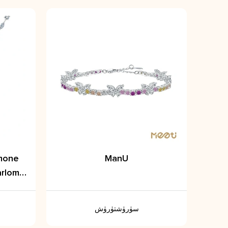
cmone
ManU
arlom
ts
سۈرۈشتۈرۈش