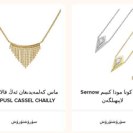
Sernow دىكى كونا مودا كىيىم
ماس كەلمەيدىغان ئەڭ قالا
لايىھىلگەن
PUSL CASSEL CHAILLY
سۈرۈشتۈرۈش
سۈرۈشتۈرۈش