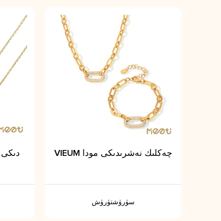
VIEUM چەكلىك نەشرىدىكى مودا
سۈرۈشتۈرۈش