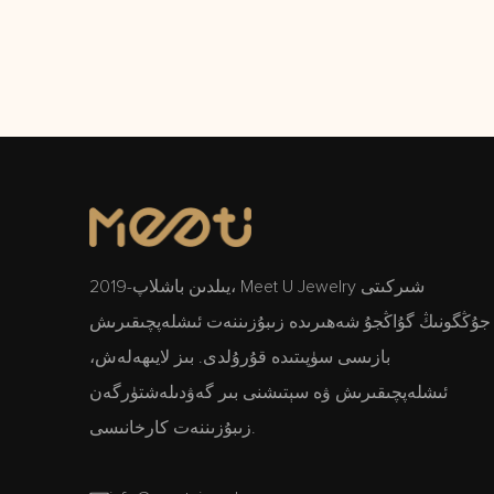
2019-يىلدىن باشلاپ، Meet U Jewelry شىركىتى
جۇڭگونىڭ گۇاڭجۇ شەھىرىدە زىبۇزىننەت ئىشلەپچىقىرىش
بازىسى سۈپىتىدە قۇرۇلدى. بىز لايىھەلەش،
ئىشلەپچىقىرىش ۋە سېتىشنى بىر گەۋدىلەشتۈرگەن
زىبۇزىننەت كارخانىسى.