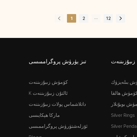
...
1
2
12
ىبۇزىننەت
تىز يۈرۈش پروگراممىسى
ش بىلەيزۈك
كۈمۈش زىبۇزىننەت
ۈمۈش ھالقا
K ئالتۇن زىبۇزىننەت
ۈش بويۇنلار
داتلاشماس پولات زىبۇزىننەت
Silver Rings
ماركا ھېكايىسى
Silver Penda
ئۆزلەشتۈرۈش پروگراممىسى