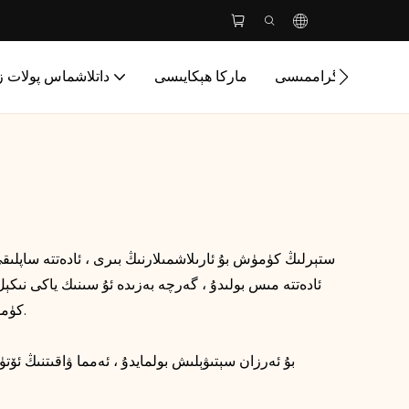
تۈرۈش پروگراممىسى
ماركا ھېكايىسى
داتلاشماس پولات ز
ئادەتتە مىس بولىدۇ ، گەرچە بەزىدە ئۇ سىنىك ياكى نىكې
كۈمۈش ھالقا ياكى كۈمۈش ھالقا بولسۇن ، سىز قىلماقچى. 925 ستېرلىڭ كۈمۈش زىبۇزىننەت سېتىۋالغانلىقىڭىزنى جەزملەشتۈرۈڭ.
بۇ ئەرزان سېتىۋېلىش بولمايدۇ ، ئەمما ۋاقىتنىڭ 