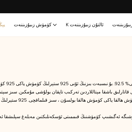
ىبۇزىننەت
K ئالتۇن زىبۇزىننەت
كۈمۈش زىبۇزىننەت
يېڭ
ل قاتارلىق باشقا مېتاللاردىن تەركىب تاپقان بولۇشى مۇمكىن. سىز سېتى
ئۆتۈشىگە ئەگىشىپ كۈمۈشنىڭ قىممىتى ئۆسكەنلىكتىن مەبلەغ سېلىشقا 