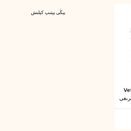
يېڭى يېتىپ كېلىش
لۈك ئەڭ ئاقما
ىرىغى