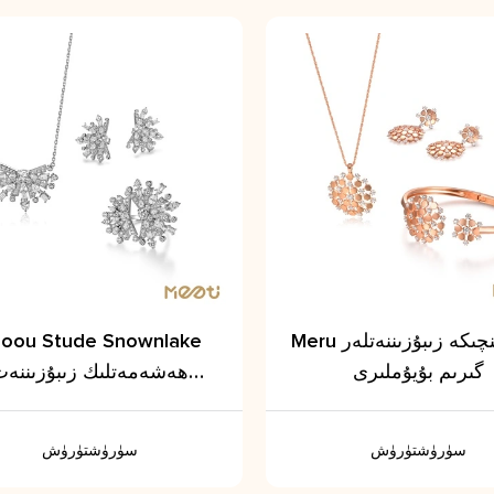
Meru گۈل ئىنچىكە زىبۇزىننەتلەر
oou Stude Snownlake
گىرىم بۇيۇملىرى
ھەشەمەتلىك زىبۇزىننەت
زىبۇزىننەتلەر
سۈرۈشتۈرۈش
سۈرۈشتۈرۈش