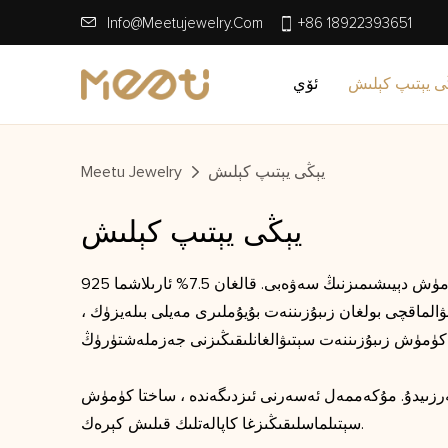
Info@meetujewelry.com
+86 18922393651
ى يېتىپ كېلىش
ئۆي
يېڭى يېتىپ كېلىش
Meetu Jewelry
يېڭى يېتىپ كېلىش
925 ستېرلىڭ كۈمۈش بۇ ئارىلاشمىلارنىڭ بىرى ، ئادەتتە ساپلىقى% 92.5. بۇ نىسبەت بىزنىڭ ئۇنى 925 ستېرلىڭ كۈمۈش ياكى 925 كۈمۈش دېيىشىمىزنىڭ سەۋەبى. قالغان 7.5% ئارىلاشما
ۋالماقچى بولغان زىبۇزىننەت بۇيۇملىرى مەيلى بىلەيزۈك ،
ئەرزىيدۇ. مۇكەممەل ئەسەرنى ئىزدىگەندە ، ساختا كۈمۈش
سېتىلماسلىقىڭىزغا كاپالەتلىك قىلىش كېرەك.