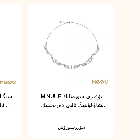
MINUUE يۇقىرى سۈپەتلىك
سىگنا
شاۋقۇننىڭ ئالىي دەرىجىلىك
ئا
زىبۇزىننەتلەنگەن زىبۇزىننەت
لاي
سۈرۈشتۈرۈش