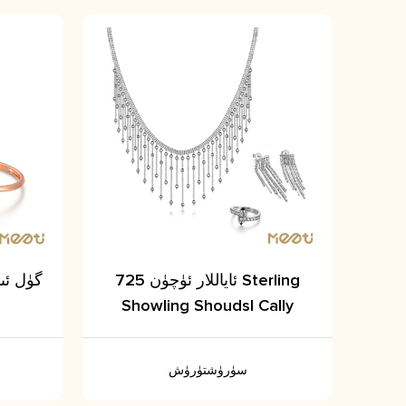
ئاياللار ئۈچۈن 725 Sterling
Showling Shoudsl Cally
سۈرۈشتۈرۈش