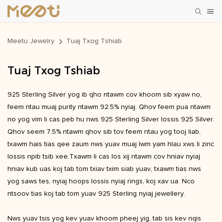
Meetu Jewelry
Tuaj Txog Tshiab
Tuaj Txog Tshiab
925 Sterling Silver yog ib qho ntawm cov khoom sib xyaw no,
feem ntau muaj purity ntawm 92.5% nyiaj. Qhov feem pua ​​​​ntawm
no yog vim li cas peb hu nws 925 Sterling Silver lossis 925 Silver.
Qhov seem 7.5% ntawm qhov sib tov feem ntau yog tooj liab,
txawm hais tias qee zaum nws yuav muaj lwm yam hlau xws li zinc
lossis npib tsib xee.Txawm li cas los xij ntawm cov hniav nyiaj
hniav kub uas koj tab tom txiav txim siab yuav, txawm tias nws
yog saws tes, nyiaj hoops lossis nyiaj rings, koj xav ua. Nco
ntsoov tias koj tab tom yuav 925 Sterling nyiaj jewellery.
Nws yuav tsis yog kev yuav khoom pheej yig, tab sis kev nqis