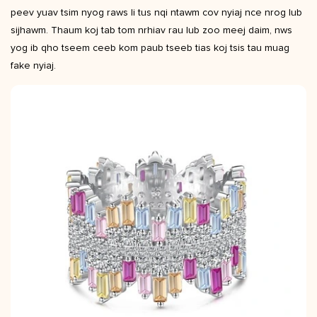
peev yuav tsim nyog raws li tus nqi ntawm cov nyiaj nce nrog lub
sijhawm. Thaum koj tab tom nrhiav rau lub zoo meej daim, nws
yog ib qho tseem ceeb kom paub tseeb tias koj tsis tau muag
fake nyiaj.