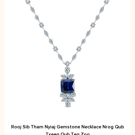
Rooj Sib Tham Nyiaj Gemstone Necklace Nrog Qub
Txeeg Qub Teg Zoo