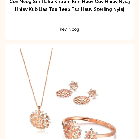
Cov Neeg Snnflake Khoom Kim Heev Cov Hniav Nyiaj
Hniav Kub Uas Tau Teeb Tsa Hauv Sterling Nyiaj
Kev Noog