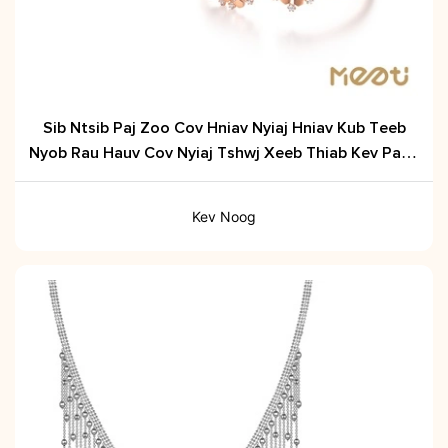
Sib Ntsib Paj Zoo Cov Hniav Nyiaj Hniav Kub Teeb
Nyob Rau Hauv Cov Nyiaj Tshwj Xeeb Thiab Kev Paub
Tab Hauv Ib
Kev Noog