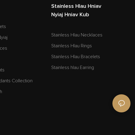
Stainless Hlau Hniav
Nyiaj Hniav Kub
lets
Stainless Hlau Necklaces
yiaj
Stainless Hlau Rings
aces
Stainless Hlau Bracelets
Stainless hlau Earring
nts
ants Collection
h