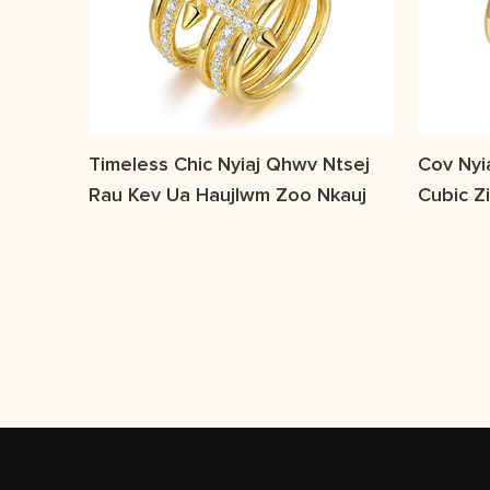
Timeless Chic Nyiaj Qhwv Ntsej
Cov Nyi
Rau Kev Ua Haujlwm Zoo Nkauj
Cubic Z
Nkauj Z