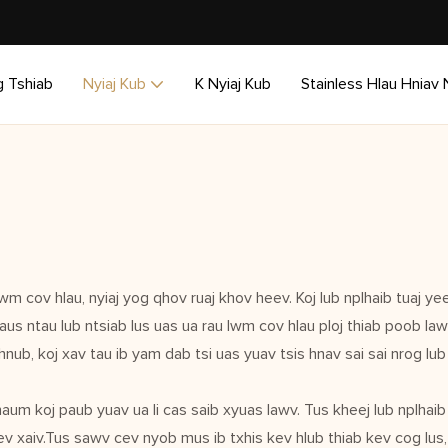
g Tshiab
Nyiaj Kub
K Nyiaj Kub
Stainless Hlau Hniav 
wm cov hlau, nyiaj yog qhov ruaj khov heev. Koj lub nplhaib tuaj 
 taus ntau lub ntsiab lus uas ua rau lwm cov hlau ploj thiab poob l
ub, koj xav tau ib yam dab tsi uas yuav tsis hnav sai sai nrog lub
aum koj paub yuav ua li cas saib xyuas lawv. Tus kheej lub nplhaib 
kev xaiv.Tus sawv cev nyob mus ib txhis kev hlub thiab kev cog lus