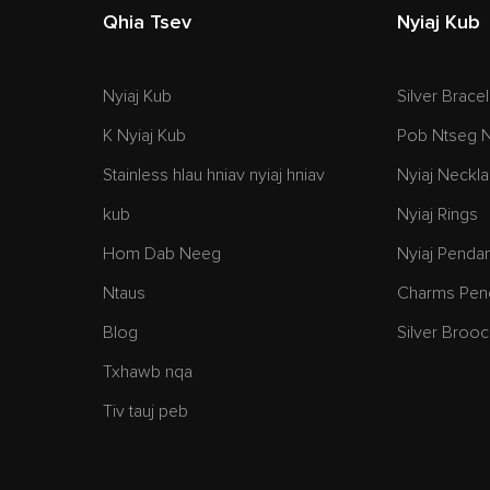
Qhia Tsev
Nyiaj Kub
Nyiaj Kub
Silver Brace
K Nyiaj Kub
Pob Ntseg N
Stainless hlau hniav nyiaj hniav
Nyiaj Neckl
kub
Nyiaj Rings
Hom Dab Neeg
Nyiaj Penda
Ntaus
Charms Pend
Blog
Silver Brooc
Txhawb nqa
Tiv tauj peb