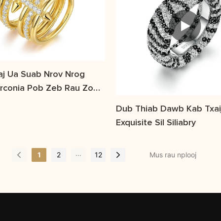
aj Ua Suab Nrov Nrog
irconia Pob Zeb Rau Zoo
oo Nkauj
Dub Thiab Dawb Kab Txaij
Exquisite Sil Siliabry
...
1
2
12