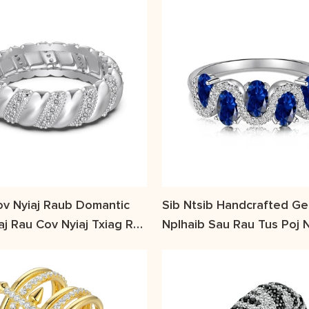
ov Nyiaj Raub Domantic
Sib Ntsib Handcrafted G
aj Rau Cov Nyiaj Txiag Rau
Nplhaib Sau Rau Tus Poj N
 Hawm Elegant
Hnub No