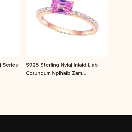
 Series
S925 Sterling Nyiaj Inlaid Liab
Corundum Nplhaib Zam
Temperament Yooj Yim Qauv Lub
Teeb Khoom Kim Heev Gemstone
Sawv Kub Nplhaib