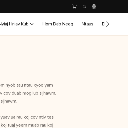
Nyiaj Hniav Kub
Hom Dab Neeg
Ntaus
Blog
Tiv 
yeem nyob tau ntau xyoo yam
awv cov duab nrog lub sijhawm.
 sijhawm.
yuav ua rau koj cov ntiv tes
, koj tuaj yeem muab rau koj