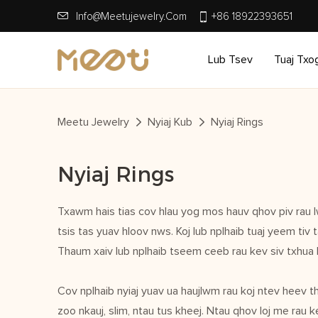
Info@meetujewelry.com
+86 18922393651
Lub Tsev
Tuaj Txo
Meetu Jewelry
Nyiaj Kub
Nyiaj Rings
Nyiaj Rings
Txawm hais tias cov hlau yog mos hauv qhov piv rau l
tsis tas yuav hloov nws. Koj lub nplhaib tuaj yeem tiv
Thaum xaiv lub nplhaib tseem ceeb rau kev siv txhua hn
Cov nplhaib nyiaj yuav ua haujlwm rau koj ntev heev th
zoo nkauj, slim, ntau tus kheej. Ntau qhov loj me rau 