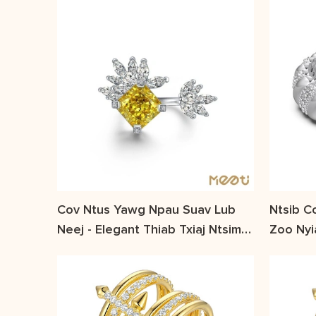
Cov Ntus Yawg Npau Suav Lub
Ntsib C
Neej - Elegant Thiab Txiaj Ntsim
Zoo Nyi
Tsim
Cov Sij