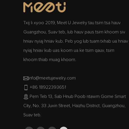
Txij li xyoo 2019, Meet U Jewelry tau tsim tsa hauv
Guangzhou, Suav teb, lub hauv paus tsim khoom siv
hniav nyiaj hniav kub. Peb yog lub tuam txhab ua hniav
nyiaj hniav kub uas koom ua ke tsim qauv, tsim
khoom thiab muag khoom.
info@meetujewelry.com
+86 18922393651
Pem Teb 13, Sab Hnub Poob ntawm Gome Smart
City, No. 33 Juxin Street, Haizhu District, Guangzhou,
Suav teb.