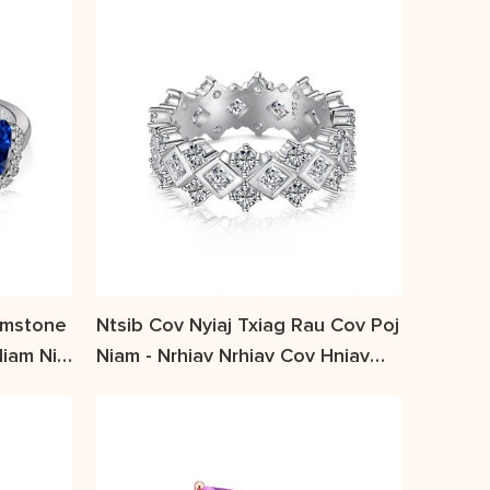
emstone
Ntsib Cov Nyiaj Txiag Rau Cov Poj
iam Niaj
Niam - Nrhiav Nrhiav Cov Hniav
Nyiaj Hniav Kub