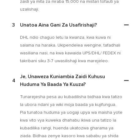
zaidi ya mita za mraba 15,000 na mistari tofauti ya
uzalishaji.
3
Unatoa Aina Gani Za Usafirishaji?
DHL ndio chaguo letu la kwanza, kwa kuwa ni
salama na haraka. Ukipendelea wengine, tafadhali
wasiliana nasi, na kwa kawaida UPS/DHL/ FEDEX ni
takribani siku 3-7 uwasilishaji kwa marejeleo.
Je, Unaweza Kuniambia Zaidi Kuhusu
4
Huduma Ya Baada Ya Kuuza?
Tunarejesha pesa au kubadilisha bidhaa kwa tatizo
la ubora ndani ya wiki moja baada ya kujifungua.
Pia tunatoa huduma ya uogaji upya wa maisha yote
kwa vito vya kuweka dhahabu ikiwa una tatizo la
kubadilika rangi, huenda ukatozwa gharama ya
ziada. Bidhaa zenye kasoro kwa sababu ya shida