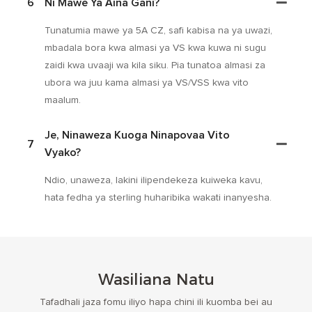
6
Ni Mawe Ya Aina Gani?
Tunatumia mawe ya 5A CZ, safi kabisa na ya uwazi,
mbadala bora kwa almasi ya VS kwa kuwa ni sugu
zaidi kwa uvaaji wa kila siku. Pia tunatoa almasi za
ubora wa juu kama almasi ya VS/VSS kwa vito
maalum.
Je, Ninaweza Kuoga Ninapovaa Vito
7
Vyako?
Ndio, unaweza, lakini ilipendekeza kuiweka kavu,
hata fedha ya sterling huharibika wakati inanyesha.
Wasiliana Natu
Tafadhali jaza fomu iliyo hapa chini ili kuomba bei au