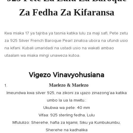
Za Fedha Za Kifaransa
Kwa miaka 17 ya tajriba ya tasnia katika lulu za maji safi, Pete zetu
za 925 Silver French Baroque Pearl zinatoa ubora na ufundi usio
na kifani. Kubali umaridadi na ustadi usio na wakati ambao
utaalam wa miaka mingi unaweza kutoa.
Vigezo Vinavyohusiana
Maelezo & Maelezo
Imeundwa kwa silver 925, na zikoni za ujazo zinazong'aa katika
umbo la ua la mwitu.:
Ukubwa wa pete: 40 mm
Vifaa: 925 sterling fedha, Lulu
Mfululizo: Sherehe, hafla za kijamii, Siku ya Kumbukumbu,
Sherehe na kadhalika