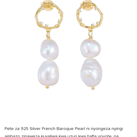
Pete za 925 Silver French Baroque Pearl ni nyongeza nyingi
ambazo zinaweza kuvaliwa kwa uzuri kwa hafla yoyote, na