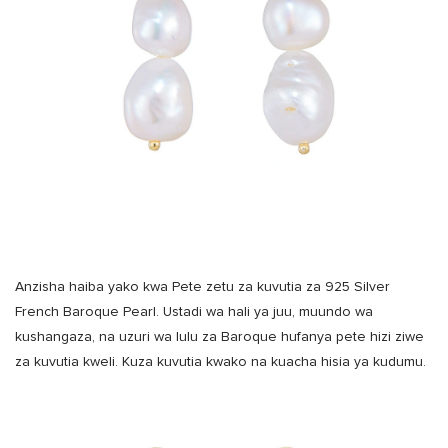
Anzisha haiba yako kwa Pete zetu za kuvutia za 925 Silver
French Baroque Pearl. Ustadi wa hali ya juu, muundo wa
kushangaza, na uzuri wa lulu za Baroque hufanya pete hizi ziwe
za kuvutia kweli. Kuza kuvutia kwako na kuacha hisia ya kudumu.