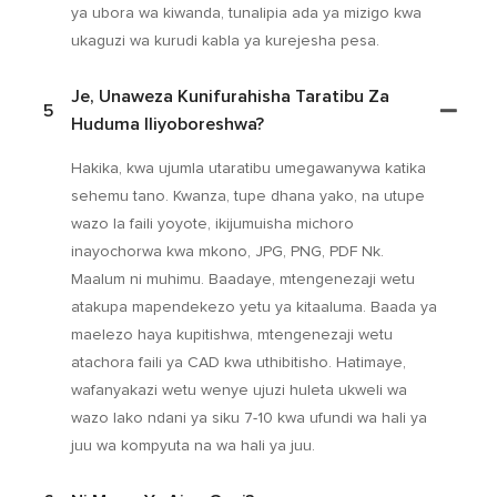
ya ubora wa kiwanda, tunalipia ada ya mizigo kwa
ukaguzi wa kurudi kabla ya kurejesha pesa.
Je, Unaweza Kunifurahisha Taratibu Za
5
Huduma Iliyoboreshwa?
Hakika, kwa ujumla utaratibu umegawanywa katika
sehemu tano. Kwanza, tupe dhana yako, na utupe
wazo la faili yoyote, ikijumuisha michoro
inayochorwa kwa mkono, JPG, PNG, PDF Nk.
Maalum ni muhimu. Baadaye, mtengenezaji wetu
atakupa mapendekezo yetu ya kitaaluma. Baada ya
maelezo haya kupitishwa, mtengenezaji wetu
atachora faili ya CAD kwa uthibitisho. Hatimaye,
wafanyakazi wetu wenye ujuzi huleta ukweli wa
wazo lako ndani ya siku 7-10 kwa ufundi wa hali ya
juu wa kompyuta na wa hali ya juu.