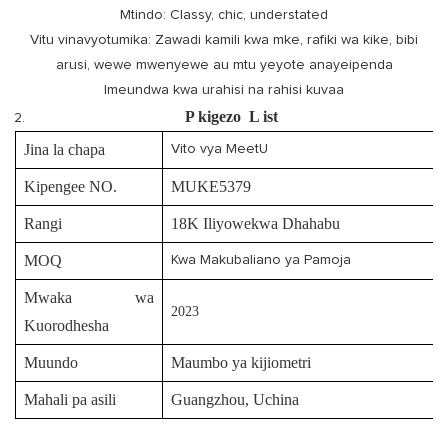
Mtindo: Classy, ​​chic, understated
Vitu vinavyotumika: Zawadi kamili kwa mke, rafiki wa kike, bibi
arusi, wewe mwenyewe au mtu yeyote anayeipenda
Imeundwa kwa urahisi na rahisi kuvaa
P
kigezo
L
ist
Jina la chapa
Vito vya MeetU
Kipengee NO.
MUKE5379
Rangi
18K Iliyowekwa Dhahabu
MOQ
Kwa Makubaliano ya Pamoja
Mwaka wa
2023
Kuorodhesha
Muundo
Maumbo ya kijiometri
Mahali pa asili
Guangzhou, Uchina