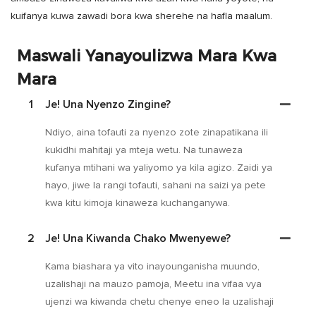
kuifanya kuwa zawadi bora kwa sherehe na hafla maalum.
Maswali Yanayoulizwa Mara Kwa
Mara
1
Je! Una Nyenzo Zingine?
Ndiyo, aina tofauti za nyenzo zote zinapatikana ili
kukidhi mahitaji ya mteja wetu. Na tunaweza
kufanya mtihani wa yaliyomo ya kila agizo. Zaidi ya
hayo, jiwe la rangi tofauti, sahani na saizi ya pete
kwa kitu kimoja kinaweza kuchanganywa.
2
Je! Una Kiwanda Chako Mwenyewe?
Kama biashara ya vito inayounganisha muundo,
uzalishaji na mauzo pamoja, Meetu ina vifaa vya
ujenzi wa kiwanda chetu chenye eneo la uzalishaji