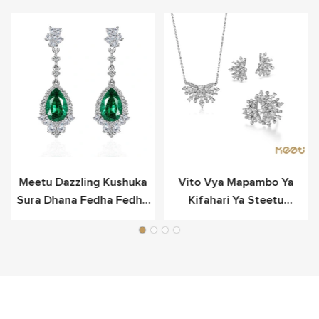
Meetu Dazzling Kushuka
Vito Vya Mapambo Ya
Sura Dhana Fedha Fedha
Kifahari Ya Steetu
Kwa Anasa
Snowflake Vilivyowekwa
Katika Fedha Laini