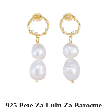
925 Pete Za Lulu Za Baroque