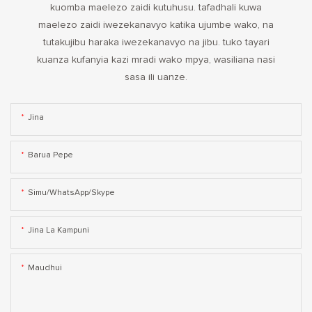
kuomba maelezo zaidi kutuhusu. tafadhali kuwa
maelezo zaidi iwezekanavyo katika ujumbe wako, na
tutakujibu haraka iwezekanavyo na jibu. tuko tayari
kuanza kufanyia kazi mradi wako mpya, wasiliana nasi
sasa ili uanze.
Jina
Barua Pepe
Simu/WhatsApp/Skype
Jina La Kampuni
Maudhui