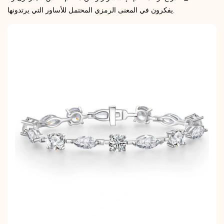
يفكرون في المعنى الرمزي المحتمل للأساور التي يرتدونها.