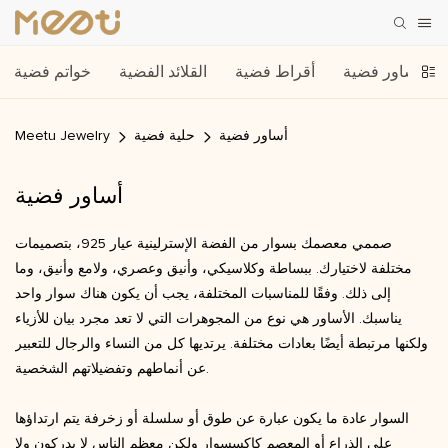
أساور فضية
أقراط فضية
القلائد الفضية
خواتم فضية
أساور فضية
حلية فضية
Meetu Jewelry
أساور فضية
صممي معصمك بسوار من الفضة الإسترلينية عيار 925، بتصميمات
مختلفة لاختيارك. ببساطة وكلاسيكي، وأنيق وعصري، ولامع وأنيق، وما
إلى ذلك. وفقًا للمناسبات المختلفة، يجب أن يكون هناك سوار واحد
يناسبك. الأساور هي نوع من المجوهرات التي لا تعد مجرد بيان للأزياء
ولكنها مرتبطة أيضًا بعادات مختلفة. يرتديها كل من النساء والرجال للتعبير
عن أنماطهم وتفضيلاتهم الشخصية.
السوار عادة ما يكون عبارة عن طوق أو سلسلة أو زخرفة يتم ارتداؤها
على الذراع أو المعصم كإكسسوار ولكن معظم الناس لا يدركون ولا