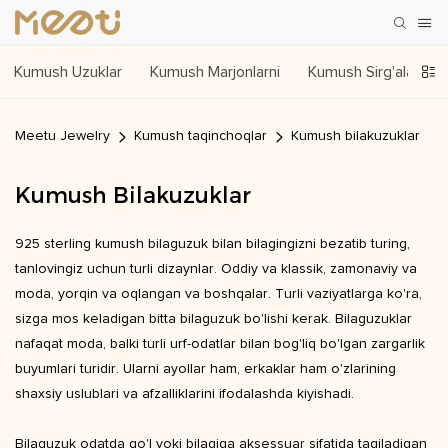
Kumush Uzuklar
Kumush Marjonlarni
Kumush Sirg'alar
Meetu Jewelry
Kumush taqinchoqlar
Kumush bilakuzuklar
Kumush Bilakuzuklar
925 sterling kumush bilaguzuk bilan bilagingizni bezatib turing,
tanlovingiz uchun turli dizaynlar. Oddiy va klassik, zamonaviy va
moda, yorqin va oqlangan va boshqalar. Turli vaziyatlarga ko'ra,
sizga mos keladigan bitta bilaguzuk bo'lishi kerak. Bilaguzuklar
nafaqat moda, balki turli urf-odatlar bilan bog'liq bo'lgan zargarlik
buyumlari turidir. Ularni ayollar ham, erkaklar ham o'zlarining
shaxsiy uslublari va afzalliklarini ifodalashda kiyishadi.
Bilaguzuk odatda qo'l yoki bilagiga aksessuar sifatida taqiladigan