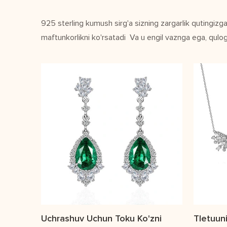
925 sterling kumush sirg'a sizning zargarlik qutingizga 
maftunkorlikni ko'rsatadi Va u engil vaznga ega, qulog
Uchrashuv Uchun Toku Ko'zni
Tletuun