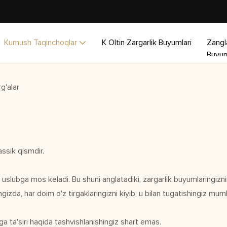
Kumush Taqinchoqlar
K Oltin Zargarlik Buyumlari
Zangl
Buyum
g'alar
ssik qismdir.
 uslubga mos keladi. Bu shuni anglatadiki, zargarlik buyumlaringizn
izda, har doim o'z tirgaklaringizni kiyib, u bilan tugatishingiz mumk
ga ta'siri haqida tashvishlanishingiz shart emas.