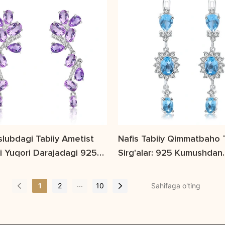
slubdagi Tabiiy Ametist
Nafis Tabiiy Qimmatbaho T
ri Yuqori Darajadagi 925
Sirg'alar: 925 Kumushdan
Toshli Uzun Sirg'alar
Yasalgan Hashamatli Top
...
1
2
10