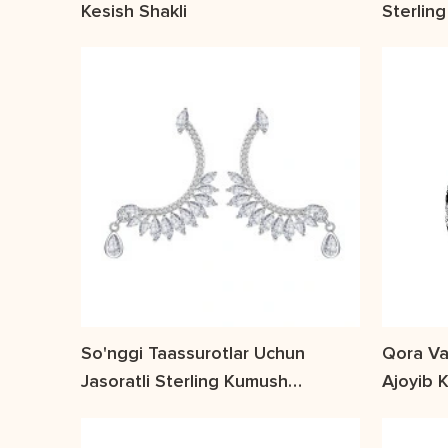
Kesish Shakli
Sterlin
O'rnatil
So'nggi Taassurotlar Uchun
Qora Va
Jasoratli Sterling Kumush
Ajoyib 
Sirg'alari