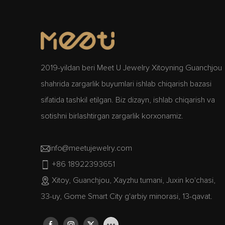
2019-yildan beri Meet U Jewelry Xitoyning Guanchjou
shahrida zargarlik buyumlari ishlab chiqarish bazasi
sifatida tashkil etilgan. Biz dizayn, ishlab chiqarish va
sotishni birlashtirgan zargarlik korxonamiz.
info@meetujewelry.com
+86 18922393651
Xitoy, Guanchjou, Xayzhu tumani, Juxin ko'chasi,
33-uy, Gome Smart City g'arbiy minorasi, 13-qavat.