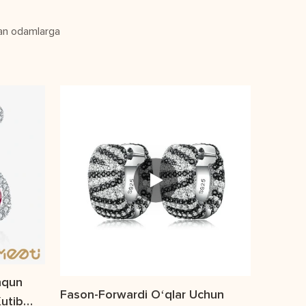
lgan odamlarga
hqun
Fason-Forwardi Oʻqlar Uchun
Kutib