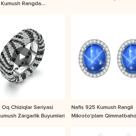
g Kumush Rangda
Oling
gan
 Oq Chiziqlar Seriyasi
Nafis 925 Kumush Rangli
Kumush Zargarlik Buyumlari
Mikroto'plam Qimmatbaho
Quloq Tirgaklari