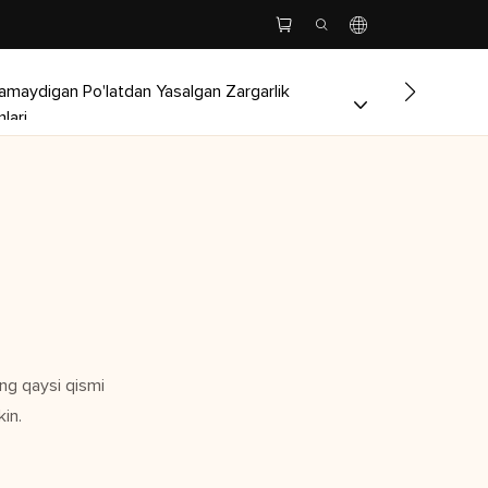
amaydigan Po'latdan Yasalgan Zargarlik
Brend Hiko
lari
ing qaysi qismi
in.