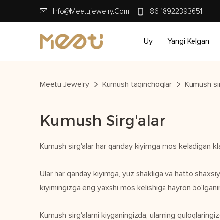
Info@meetujewelry.com
+86 18922393651
Uy
Yangi Kelgan
Meetu Jewelry
Kumush taqinchoqlar
Kumush sir
Kumush Sirg'alar
Kumush sirg'alar har qanday kiyimga mos keladigan kla
Ular har qanday kiyimga, yuz shakliga va hatto shaxsiy
kiyimingizga eng yaxshi mos kelishiga hayron bo'lganing
Kumush sirg'alarni kiyganingizda, ularning quloqlaringiz