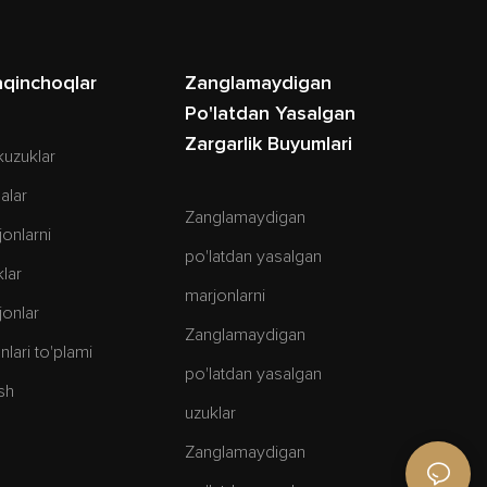
qinchoqlar
Zanglamaydigan
Po'latdan Yasalgan
Zargarlik Buyumlari
kuzuklar
alar
Zanglamaydigan
onlarni
po'latdan yasalgan
lar
marjonlarni
onlar
Zanglamaydigan
lari to'plami
po'latdan yasalgan
sh
uzuklar
Zanglamaydigan