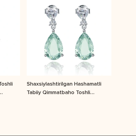
oshli
Shaxsiylashtirilgan Hashamatli
Tabiiy Qimmatbaho Toshli
az
Sirg'alar S925 Kumush Naqshli
Tabiiy Yashil Ametistli Sirg'alar