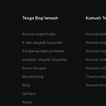
Tezga Bogʻlamash
Kumush Ta
Kumush taqinchoqlar
Kumush bila
K oltin zargarlik buyumlari
Kumush sirg'
Zanglamaydigan po'latdan
Kumush marj
yasalgan zargarlik buyumlari
Kumush uzuk
Brend hikoyasi
Kumush marj
Moslashtiring
Charms kulon
Blog
Kumush bro
Qoʻllami
Aloqa