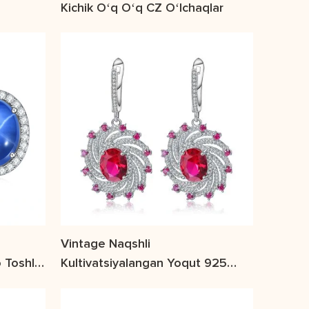
Kichik Oʻq Oʻq CZ Oʻlchaqlar
Vintage Naqshli
 Toshli
Kultivatsiyalangan Yoqut 925
Som Kumush Sirg'alar