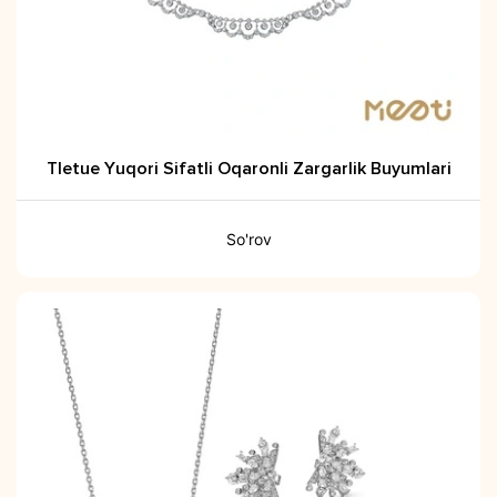
Tletue Yuqori Sifatli Oqaronli Zargarlik Buyumlari
So'rov