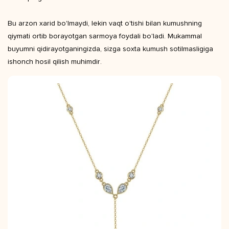
Bu arzon xarid bo'lmaydi, lekin vaqt o'tishi bilan kumushning
qiymati ortib borayotgan sarmoya foydali bo'ladi. Mukammal
buyumni qidirayotganingizda, sizga soxta kumush sotilmasligiga
ishonch hosil qilish muhimdir.