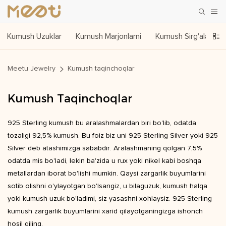
Kumush Uzuklar
Kumush Marjonlarni
Kumush Sirg'alar
Meetu Jewelry
Kumush taqinchoqlar
Kumush Taqinchoqlar
925 Sterling kumush bu aralashmalardan biri bo'lib, odatda
tozaligi 92,5% kumush. Bu foiz biz uni 925 Sterling Silver yoki 925
Silver deb atashimizga sababdir. Aralashmaning qolgan 7,5%
odatda mis bo'ladi, lekin ba'zida u rux yoki nikel kabi boshqa
metallardan iborat bo'lishi mumkin. Qaysi zargarlik buyumlarini
sotib olishni o'ylayotgan bo'lsangiz, u bilaguzuk, kumush halqa
yoki kumush uzuk bo'ladimi, siz yasashni xohlaysiz. 925 Sterling
kumush zargarlik buyumlarini xarid qilayotganingizga ishonch
hosil qiling.