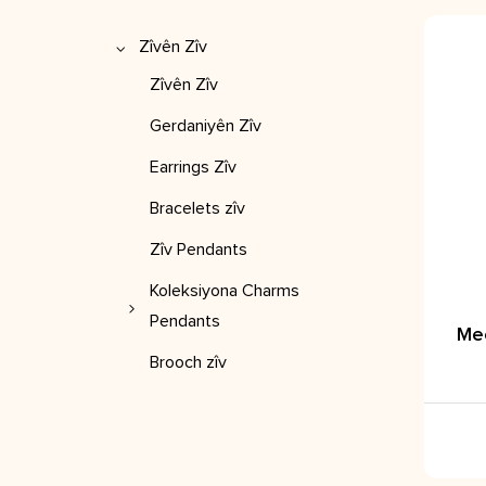
Zîvên Zîv
Zîvên Zîv
Gerdaniyên Zîv
Earrings Zîv
Bracelets zîv
Zîv Pendants
Koleksiyona Charms
Pendants
Me
Charms / Pendants
Brooch zîv
Bracelets/Bangles