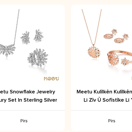
etu Snowflake Jewelry
Meetu Kulîlkên Kulîlkê
ury Set In Sterling Silver
Li Zîv Û Sofîstîke Li
Pirs
Pirs