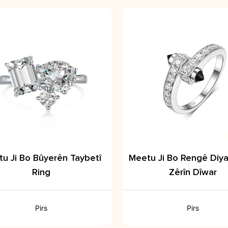
u Ji Bo Bûyerên Taybetî
Meetu Ji Bo Rengê Diya
Ring
Zêrîn Dîwar
Pirs
Pirs