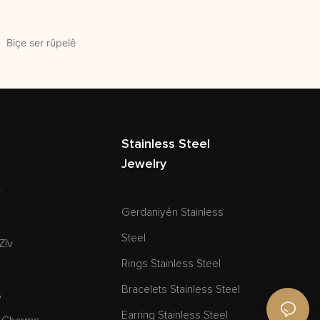
Stainless Steel
Jewelry
v
Gerdaniyên Stainless
Steel
Zîv
Rings Stainless Steel
Bracelets Stainless Steel
s
Earring Stainless Steel