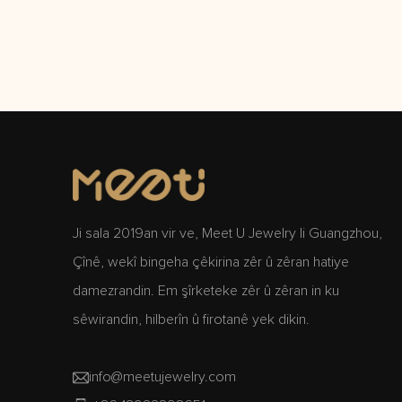
Ji sala 2019an vir ve, Meet U Jewelry li Guangzhou,
Çînê, wekî bingeha çêkirina zêr û zêran hatiye
damezrandin. Em şîrketeke zêr û zêran in ku
sêwirandin, hilberîn û firotanê yek dikin.
info@meetujewelry.com