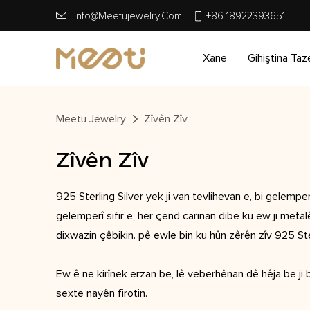
Info@meetujewelry.com
+86 18922393651
Xane
Gihiştina Taz
Meetu Jewelry
Zîvên Zîv
Zîvên Zîv
925 Sterling Silver yek ji van tevlihevan e, bi gelempe
gelemperî sifir e, her çend carinan dibe ku ew ji metalên
dixwazin çêbikin. pê ewle bin ku hûn zêrên zîv 925 Ster
Ew ê ne kirînek erzan be, lê veberhênan dê hêja be ji 
sexte nayên firotin.