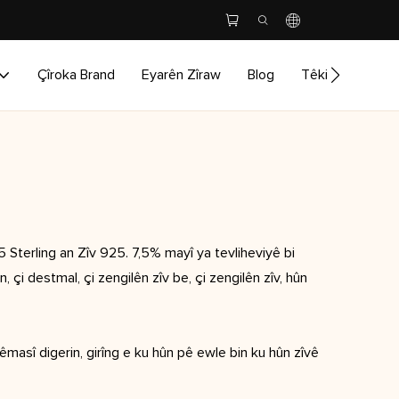
Çîroka Brand
Eyarên Zîraw
Blog
Têkilî
5 Sterling an Zîv 925. 7,5% mayî ya tevliheviyê bi
, çi destmal, çi zengilên zîv be, çi zengilên zîv, hûn
êmasî digerin, girîng e ku hûn pê ewle bin ku hûn zîvê