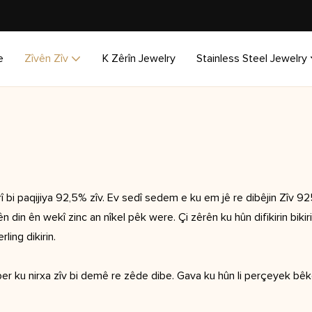
e
Zîvên Zîv
K Zêrîn Jewelry
Stainless Steel Jewelry
rî bi paqijiya 92,5% zîv. Ev sedî sedem e ku em jê re dibêjin Zîv 92
 din ên wekî zinc an nîkel pêk were. Çi zêrên ku hûn difikirin bikirin
ling dikirin.
ber ku nirxa zîv bi demê re zêde dibe. Gava ku hûn li perçeyek bêk