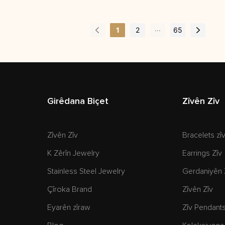
...
1
2
65
Girêdana Biçet
Zîvên Zîv
Zîvên Zîv
Bracelets zî
K Zêrîn Jewelry
Earrings Zîv
Stainless Steel Jewelry
Gerdaniyên 
Çîroka Brand
Zîvên Zîv
Eyarên zîraw
Zîv Pendant