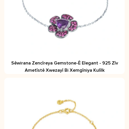
Sêwirana Zencîreya Gemstone-Ê Elegant - 925 Zîv
Ametîstê Xwezayî Bi Xemgîniya Kulîlk