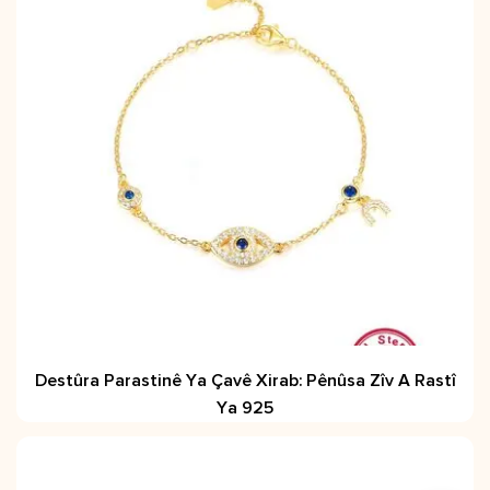
Destûra Parastinê Ya Çavê Xirab: Pênûsa Zîv A Rastî
Ya 925