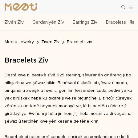
Zîvên Zîv
Gerdaniyên Zîv
Earrings Zîv
Bracelets Zîv
Meetu Jewelry
Zîvên Zîv
Bracelets zîv
Bracelets Zîv
Destê xwe bi destikê zîvê 925 sterling, sêwiranên cihêreng ji bo
hilbijartina we şêwaz bikin. Bi hêsanî û klasîk, bi şêwaz û moda,
biriqandî û xweşik û hwd. Li gorî hin fersendên cûda, pêdivî ye ku
yek birûskek hebe ku dikare ji we re biguncîne. Bizincûr cûreyek
zêrên ku ne tenê beyanek modayê ye, lê bi adetên cûda re jî
girêdayî ye. Ew hem ji hêla jin hem jî ji hêla mêran ve di vegotina
şêwaz û tercîhên xwe yên kesane de têne kirin.
Bingehek bi gelemperî çengek, zincîrek an xemilandinek e ku li