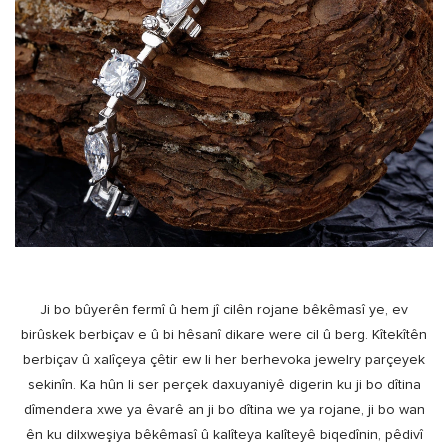
Ji bo bûyerên fermî û hem jî cilên rojane bêkêmasî ye, ev
birûskek berbiçav e û bi hêsanî dikare were cil û berg. Kîtekîtên
berbiçav û xalîçeya çêtir ew li her berhevoka jewelry parçeyek
sekinîn. Ka hûn li ser perçek daxuyaniyê digerin ku ji bo dîtina
dîmendera xwe ya êvarê an ji bo dîtina we ya rojane, ji bo wan
ên ku dilxweşiya bêkêmasî û kalîteya kalîteyê biqedînin, pêdivî