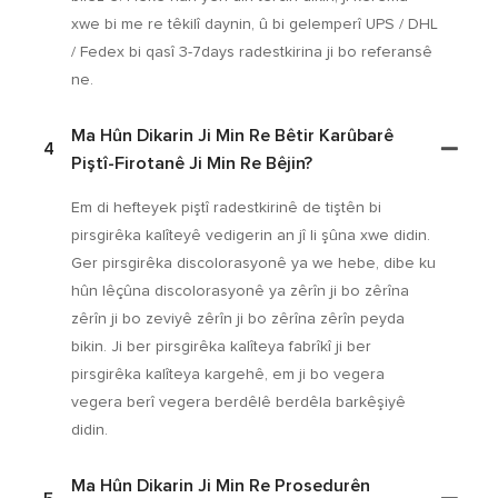
xwe bi me re têkilî daynin, û bi gelemperî UPS / DHL
/ Fedex bi qasî 3-7days radestkirina ji bo referansê
ne.
Ma Hûn Dikarin Ji Min Re Bêtir Karûbarê
4
Piştî-Firotanê Ji Min Re Bêjin?
Em di hefteyek piştî radestkirinê de tiştên bi
pirsgirêka kalîteyê vedigerin an jî li şûna xwe didin.
Ger pirsgirêka discolorasyonê ya we hebe, dibe ku
hûn lêçûna discolorasyonê ya zêrîn ji bo zêrîna
zêrîn ji bo zeviyê zêrîn ji bo zêrîna zêrîn peyda
bikin. Ji ber pirsgirêka kalîteya fabrîkî ji ber
pirsgirêka kalîteya kargehê, em ji bo vegera
vegera berî vegera berdêlê berdêla barkêşiyê
didin.
Ma Hûn Dikarin Ji Min Re Prosedurên