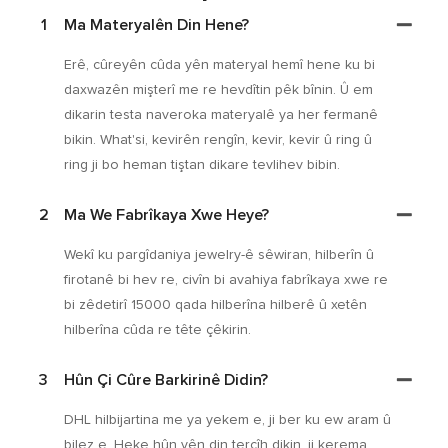
1
Ma Materyalên Din Hene?
Erê, cûreyên cûda yên materyal hemî hene ku bi
daxwazên mişterî me re hevdîtin pêk bînin. Û em
dikarin testa naveroka materyalê ya her fermanê
bikin. What'si, kevirên rengîn, kevir, kevir û ring û
ring ji bo heman tiştan dikare tevlihev bibin.
2
Ma We Fabrîkaya Xwe Heye?
Wekî ku pargîdaniya jewelry-ê sêwiran, hilberîn û
firotanê bi hev re, civîn bi avahiya fabrîkaya xwe re
bi zêdetirî 15000 qada hilberîna hilberê û xetên
hilberîna cûda re tête çêkirin.
3
Hûn Çi Cûre Barkirinê Didin?
DHL hilbijartina me ya yekem e, ji ber ku ew aram û
bilez e. Heke hûn yên din tercîh dikin, ji kerema