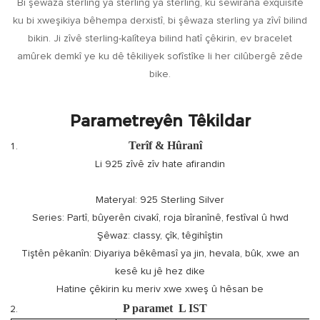
Bi şêwaza sterling ya sterling ya sterling, ku sêwirana exquisite
ku bi xweşikiya bêhempa derxistî, bi şêwaza sterling ya zîvî bilind
bikin. Ji zîvê sterling-kalîteya bilind hatî çêkirin, ev bracelet
amûrek demkî ye ku dê têkiliyek sofîstîke li her cilûbergê zêde
bike.
Parametreyên Têkildar
Terîf & Hûranî
Li 925 zîvê zîv hate afirandin
Materyal: 925 Sterling Silver
Series: Partî, bûyerên civakî, roja bîranînê, festîval û hwd
Şêwaz: classy, ​​çîk, têgihîştin
Tiştên pêkanîn: Diyariya bêkêmasî ya jin, hevala, bûk, xwe an
kesê ku jê hez dike
Hatine çêkirin ku meriv xwe xweş û hêsan be
P
paramet
L
IST