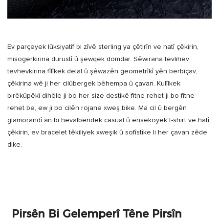
Ev parçeyek lûksiyatîf bi zîvê sterling ya çêtirîn ve hatî çêkirin,
misogerkirina durustî û şewqek domdar. Sêwirana tevlihev
tevhevkirina fîlîkek delal û şêwazên geometrîkî yên berbiçav,
çêkirina wê ji her cilûbergek bêhempa û çavan. Kulîlkek
birêkûpêkî dihêle ji bo her size destikê fitne rehet ji bo fitne
rehet be, ew ji bo cilên rojane xweş bike. Ma cil û bergên
glamorandî an bi hevalbendek casual û ensekoyek t-shirt ve hatî
çêkirin, ev bracelet têkiliyek xweşik û sofîstîke li her çavan zêde
dike.
Pirsên Bi Gelemperî Têne Pirsîn