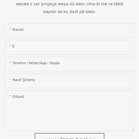
xebata li ser projeya weya nû bikin, niha bi me re têkilî
daynin da ku dest pê bikin.
Navok
E
Telefon / WhatsApp / Skype
Navê Şirketa
Dilşad