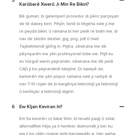
5
Karûbarê Xwerû Ji Min Re Bikin?
Bê guman, bi gelemperî prosedur di pênc parçeyan
de tê dabeş kirin. Pêşîn, tenê bi têgeha xwe ji me
re peyda bikin, û ramana bi her pelê re bidin me, di
nav de skîzên destan, jpg, png, pdf û hwd.
Taybetmendî girîng in. Piştra, sêwirana me dê
pêşniyarên me yên profesyonel bide we. Piştî ku
ev hûrgulî werin pejirandin, sêwirana me dê pelê
CAD ji bo pejirandinê bikişîne. Di dawiyê de,
karkerên me yên pispor ramana xwe ji rastiyê di
nav 7-10 rojan de bi kargêriya teknolojî ya teknolojî
û berbiçav a teknolojî digirin.
6
Ew Kîjan Keviran In?
Em 5a kevirên cz bikar tînin, bi tevahî paqij û zelal,
alternatîfek hêja ya li hember diamondê ji ber ku
ew ji bo cilên rojane pirtir-berxwedêr e. Her weha