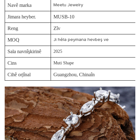
Navê marka
Meetu Jewelry
Jimara heyber.
MUSB-10
Reng
Zîv
MOQ
Ji hêla peymana hevbeş ve
Sala navnîşkirinê
2025
Cins
Muti Shape
Cihê orjînal
Guangzhou, Chinaîn