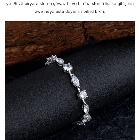
ye. Bi vê biryara stûn û şêwaz bi vê birrîna stûn û lîstika gihîştina
xwe heya asta duyemîn bilind bikin.