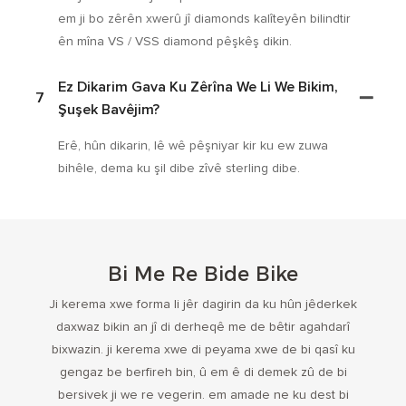
em ji bo zêrên xwerû jî diamonds kalîteyên bilindtir
ên mîna VS / VSS diamond pêşkêş dikin.
Ez Dikarim Gava Ku Zêrîna We Li We Bikim,
7
Şuşek Bavêjim?
Erê, hûn dikarin, lê wê pêşniyar kir ku ew zuwa
bihêle, dema ku şil dibe zîvê sterling dibe.
Bi Me Re Bide Bike
Ji kerema xwe forma li jêr dagirin da ku hûn jêderkek
daxwaz bikin an jî di derheqê me de bêtir agahdarî
bixwazin. ji kerema xwe di peyama xwe de bi qasî ku
gengaz be berfireh bin, û em ê di demek zû de bi
bersivek ji we re vegerin. em amade ne ku dest bi