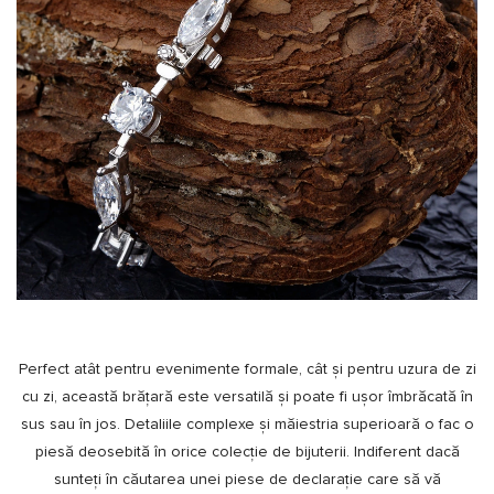
Perfect atât pentru evenimente formale, cât și pentru uzura de zi
cu zi, această brățară este versatilă și poate fi ușor îmbrăcată în
sus sau în jos. Detaliile complexe și măiestria superioară o fac o
piesă deosebită în orice colecție de bijuterii. Indiferent dacă
sunteți în căutarea unei piese de declarație care să vă