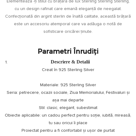
Elementează -ți stilul cu brățara de lux Sterling Sterling Sterling,
cu un design rafinat care emană eleganță de neegalat.
Confecționată din argint sterlin de înaltă calitate, această brățară
este un accesoriu atemporal care va adăuga o notă de
sofisticare oricărei ținute.
Parametri Înrudiți
Descriere & Detalii
Creat în 925 Sterling Silver
Materiale: 925 Sterling Silver
Seria: petrecere, ocazii sociale, Ziua Memorialului, Festivaluri și
așa mai departe
Stil: clasic, elegant, subestimat
Obiecte aplicabile: un cadou perfect pentru soție, iubită, mireasă,
tu sau oricui îi place
Proiectat pentru a fi confortabil și ușor de purtat