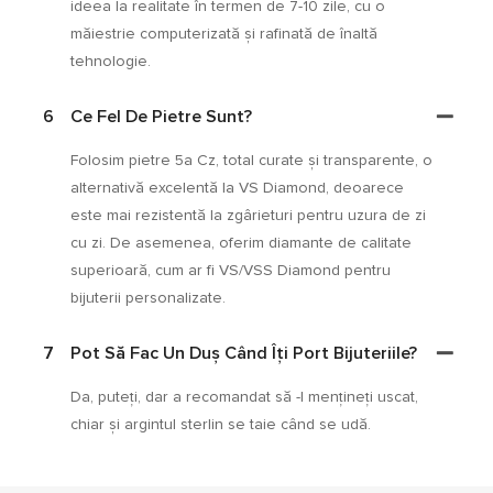
ideea la realitate în termen de 7-10 zile, cu o
măiestrie computerizată și rafinată de înaltă
tehnologie.
6
Ce Fel De Pietre Sunt?
Folosim pietre 5a Cz, total curate și transparente, o
alternativă excelentă la VS Diamond, deoarece
este mai rezistentă la zgârieturi pentru uzura de zi
cu zi. De asemenea, oferim diamante de calitate
superioară, cum ar fi VS/VSS Diamond pentru
bijuterii personalizate.
7
Pot Să Fac Un Duș Când Îți Port Bijuteriile?
Da, puteți, dar a recomandat să -l mențineți uscat,
chiar și argintul sterlin se taie când se udă.