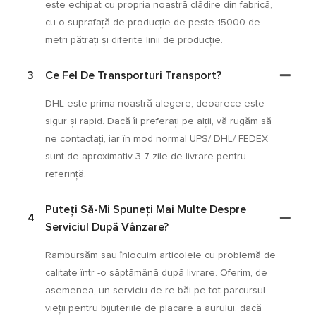
este echipat cu propria noastră clădire din fabrică,
cu o suprafață de producție de peste 15000 de
metri pătrați și diferite linii de producție.
3
Ce Fel De Transporturi Transport?
DHL este prima noastră alegere, deoarece este
sigur și rapid. Dacă îi preferați pe alții, vă rugăm să
ne contactați, iar în mod normal UPS/ DHL/ FEDEX
sunt de aproximativ 3-7 zile de livrare pentru
referință.
Puteți Să-Mi Spuneți Mai Multe Despre
4
Serviciul După Vânzare?
Rambursăm sau înlocuim articolele cu problemă de
calitate într -o săptămână după livrare. Oferim, de
asemenea, un serviciu de re-băi pe tot parcursul
vieții pentru bijuteriile de placare a aurului, dacă