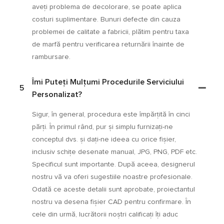
aveți problema de decolorare, se poate aplica
costuri suplimentare. Bunuri defecte din cauza
problemei de calitate a fabricii, plătim pentru taxa
de marfă pentru verificarea returnării înainte de
rambursare.
Îmi Puteți Mulțumi Procedurile Serviciului
5
Personalizat?
Sigur, în general, procedura este împărțită în cinci
părți. În primul rând, pur și simplu furnizați-ne
conceptul dvs. și dați-ne ideea cu orice fișier,
inclusiv schițe desenate manual, JPG, PNG, PDF etc.
Specificul sunt importante. După aceea, designerul
nostru vă va oferi sugestiile noastre profesionale.
Odată ce aceste detalii sunt aprobate, proiectantul
nostru va desena fișier CAD pentru confirmare. În
cele din urmă, lucrătorii noștri calificați îți aduc