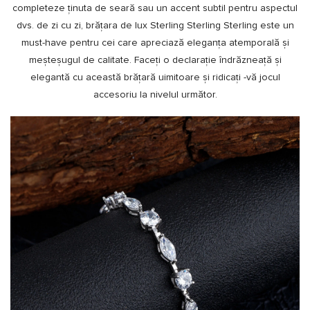
completeze ținuta de seară sau un accent subtil pentru aspectul
dvs. de zi cu zi, brățara de lux Sterling Sterling Sterling este un
must-have pentru cei care apreciază eleganța atemporală și
meșteșugul de calitate. Faceți o declarație îndrăzneață și
elegantă cu această brățară uimitoare și ridicați -vă jocul
accesoriu la nivelul următor.