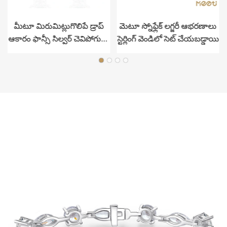
మీటూ మిరుమిట్లుగొలిపే డ్రాప్
మెటూ స్నోఫ్లేక్ లగ్జరీ ఆభరణాలు
ఆకారం ఫాన్సీ సిల్వర్ చెవిపోగులు
స్టెర్లింగ్ వెండిలో సెట్ చేయబడ్డాయి
లగ్జరీ కోసం