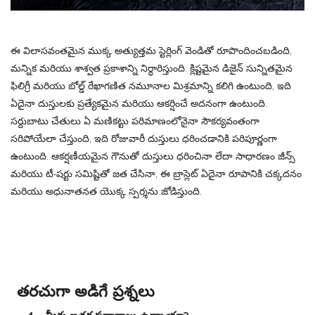
ఈ విలాసవంతమైన ముక్క అత్యుత్తమ స్టెర్లింగ్ వెండితో రూపొందించబడింది,
మన్నిక మరియు శాశ్వత ప్రకాశాన్ని నిర్ధారిస్తుంది. క్లిష్టమైన డిజైన్ సున్నితమైన
ఫిలిగ్రీ మరియు బోల్డ్ రేఖాగణిత నమూనాల మిశ్రమాన్ని కలిగి ఉంటుంది, ఇది
ఏదైనా దుస్తులకు ప్రత్యేకమైన మరియు ఆకర్షించే అదనంగా ఉంటుంది.
సర్దుబాటు చేతులు ఏ మణికట్టు పరిమాణంలోనైనా సౌకర్యవంతంగా
సరిపోయేలా చేస్తుంది, ఇది రోజువారీ దుస్తులు ధరించడానికి పరిపూర్ణంగా
ఉంటుంది. ఆకర్షణీయమైన గౌనుతో దుస్తులు ధరించినా లేదా సాధారణం జీన్స్
మరియు టీ-షర్టు సమిష్టితో జత చేసినా, ఈ బ్రాస్లెట్ ఏదైనా రూపానికి చక్కదనం
మరియు అధునాతనత యొక్క స్పర్శను జోడిస్తుంది.
తరచుగా అడిగే ప్రశ్నలు