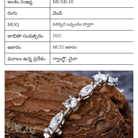
అంశం సంఖ్య.
MUSB-10
రంగు
వెండి
MOQ
పరస్పర ఒప్పందం ద్వారా
జాబితా సంవత్సరం
2025
ఆకారం
MUTI ఆకారం
మూలం ఉన్న ప్రదేశం
గ్వాంగ్జౌ, చైనా