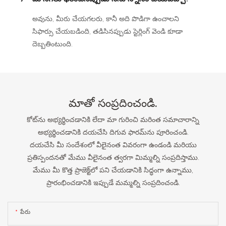
అవును, మీరు చేయగలరు, కానీ అది పొడిగా ఉంచాలని
సిఫార్సు చేయబడింది, తడిసినప్పుడు స్టెర్లింగ్ వెండి కూడా
దెబ్బతింటుంది.
మాతో సంప్రదించండి.
కోట్‌ను అభ్యర్థించడానికి లేదా మా గురించి మరింత సమాచారాన్ని
అభ్యర్థించడానికి దయచేసి దిగువ ఫారమ్‌ను పూరించండి.
దయచేసి మీ సందేశంలో వీలైనంత వివరంగా ఉండండి మరియు
ప్రతిస్పందనతో మేము వీలైనంత త్వరగా మిమ్మల్ని సంప్రదిస్తాము.
మేము మీ కొత్త ప్రాజెక్ట్‌లో పని చేయడానికి సిద్ధంగా ఉన్నాము,
ప్రారంభించడానికి ఇప్పుడే మమ్మల్ని సంప్రదించండి.
పేరు