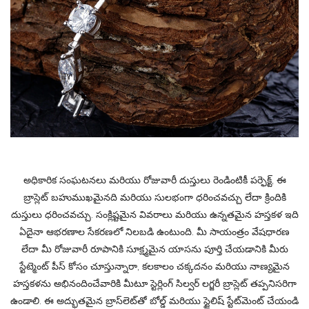
అధికారిక సంఘటనలు మరియు రోజువారీ దుస్తులు రెండింటికీ పర్ఫెక్ట్, ఈ
బ్రాస్లెట్ బహుముఖమైనది మరియు సులభంగా ధరించవచ్చు లేదా క్రిందికి
దుస్తులు ధరించవచ్చు. సంక్లిష్టమైన వివరాలు మరియు ఉన్నతమైన హస్తకళ ఇది
ఏదైనా ఆభరణాల సేకరణలో నిలబడి ఉంటుంది. మీ సాయంత్రం వేషధారణ
లేదా మీ రోజువారీ రూపానికి సూక్ష్మమైన యాసను పూర్తి చేయడానికి మీరు
స్టేట్మెంట్ పీస్ కోసం చూస్తున్నారా, కలకాలం చక్కదనం మరియు నాణ్యమైన
హస్తకళను అభినందించేవారికి మీటూ స్టెర్లింగ్ సిల్వర్ లగ్జరీ బ్రాస్లెట్ తప్పనిసరిగా
ఉండాలి. ఈ అద్భుతమైన బ్రాస్‌లెట్‌తో బోల్డ్ మరియు స్టైలిష్ స్టేట్‌మెంట్ చేయండి