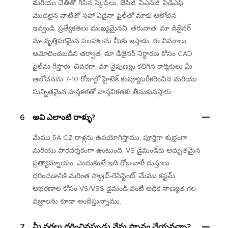
మరియు చేతితో గీసిన స్కెచ్‌లు, జెపిజి, పిఎన్‌జి, పిడిఎఫ్
మొదలైన వాటితో సహా ఏదైనా ఫైల్‌తో మాకు ఆలోచన
ఇవ్వండి. ప్రత్యేకతలు ముఖ్యమైనవి. తరువాత, మా డిజైనర్
మా వృత్తిపరమైన సలహాలను మీకు ఇస్తాడు. ఈ వివరాలు
ఆమోదించబడిన తర్వాత, మా డిజైనర్ నిర్ధారణ కోసం CAD
ఫైల్‌ను గీస్తారు. చివరగా, మా నైపుణ్యం కలిగిన కార్మికులు మీ
ఆలోచనను 7-10 రోజుల్లో హైటెక్ కంప్యూటరీకరించిన మరియు
సున్నితమైన హస్తకళతో వాస్తవికతకు తీసుకువస్తారు.
6
అవి ఎలాంటి రాళ్ళు?
మేము 5A CZ రాళ్లను ఉపయోగిస్తాము, పూర్తిగా శుభ్రంగా
మరియు పారదర్శకంగా ఉంటుంది, VS డైమండ్‌కు అద్భుతమైన
ప్రత్యామ్నాయం, ఎందుకంటే ఇది రోజువారీ దుస్తులు
ధరించడానికి మరింత స్క్రాచ్-రెసిస్టెంట్. మేము కస్టమ్
ఆభరణాల కోసం VS/VSS డైమండ్ వంటి అధిక నాణ్యత గల
వజ్రాలను కూడా అందిస్తున్నాము.
7
మీ నగలు ధరించినప్పుడు నేను స్నానం చేయవచ్చా?