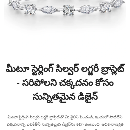
మీటూ స్టెర్లింగ్ సిల్వర్ లగ్జరీ బ్రాస్లెట్
- సరిపోలని చక్కదనం కోసం
సున్నితమైన డిజైన్
మీటూ స్టెర్లింగ్ సిల్వర్ లగ్జరీ బ్రాస్లెట్‌తో మీ శైలిని పెంచండి, ఇందులో సాటిలేని
చక్కదనాన్ని వెలికితీసే సున్నితమైన డిజైన్‌ను కలిగి ఉంటుంది. అధిక-నాణ్యత