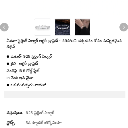
మీటూ స్టెర్లింగ్ సిల్వర్ లగ్జరీ బ్రాస్లెట్ - సరిపోలని చక్కదనం కోసం సున్నితమైన
డిజైన్
● మెటల్- 925 స్టెర్లింగ్ సిల్వర్
● శైలి- లగ్జరీ బ్రాస్లెట్
వెండిపై 18 కె గోల్డ్ ప్లేట్
In మేడ్ ఇన్ చైనా
● ఒక సంవత్సరం వారంటీ
వస్తువులు:
925 స్టెర్లింగ్ సిల్వర్
స్టోన్స్:
5A క్యూబిక్ జిర్కోనియా