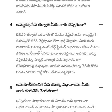
యుపిఎస్/ డిహెచ్‌ఎల్/ ఫెడెక్స్ సూచన కోసం 3-7 రోజుల
డెలివరీ.
4
అమ్మకపు సేవ తర్వాత మీరు నాకు చెప్పగలరా?
డెలివరీ తర్వాత ఒక వారంలో మేము వస్తువులను నాణ్యమైన
సమస్యతో తిరిగి చెల్లిస్తాము లేదా భర్తీ చేస్తాము. మీకు రంగు
పాలిపోయే సమస్య ఉంటే గోల్డ్ ప్లేటింగ్ ఆభరణాల కోసం మేము
జీవితకాల రీ-బాత్ సేవను కూడా అందిస్తాము, అదనపు ఖర్చు
వర్తించవచ్చు. ఫ్యాక్టరీ నాణ్యత సమస్య కారణంగా
లోపభూయిష్ట వస్తువులు, వాపసు ముందు రిటర్న్ చెకింగ్ కోసం
సరుకు రవాణా ఛార్జీ కోసం మేము చెల్లిస్తాము.
అనుకూలీకరించిన సేవ యొక్క విధానాలను మీరు
5
నాకు దయచేసి చేయగలరా?
ఖచ్చితంగా, సాధారణంగా ఈ విధానం ఐదు భాగాలుగా
విభజించబడింది. మొదట, మీ భావనను మాకు అందించండి