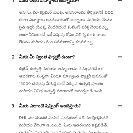
1
మీకు ఇతర పదార్థాలు ఉన్నాయా?
అవును, మా కస్టమర్ యొక్క అవసరాలను తీర్చడానికి వివిధ
రకాల పదార్థాలు అందుబాటులో ఉన్నాయి. మరియు మేము
ప్రతి ఆర్డర్ యొక్క మెటీరియల్ కంటెంట్ పరీక్ష చేయవచ్చు.
ఇంకా ఏమిటంటే, ఒకే వస్తువు కోసం విభిన్న రంగు రాయి,
లేపనం మరియు రింగ్ పరిమాణాన్ని కలపవచ్చు.
2
మీకు మీ స్వంత ఫ్యాక్టరీ ఉందా?
డిజైన్, ఉత్పత్తి మరియు అమ్మకాలను సమగ్రపరిచే ఒక
ఆభరణాల సంస్థగా, మీటూ మా స్వంత ఫ్యాక్టరీ భవనంతో
15000 చదరపు మీటర్ల కంటే ఎక్కువ ఉత్పత్తి ప్రాంతం
మరియు వివిధ ఉత్పత్తి మార్గాలతో అమర్చబడి ఉంది.
3
మీరు ఎలాంటి షిప్పింగ్ అందిస్తారు?
DHL మా మొదటి ఎంపిక, ఎందుకంటే ఇది సురక్షితమైనది
మరియు వేగంగా ఉంటుంది. మీరు ఇతరులను ఇష్టపడితే,
దయచేసి మమ్మల్ని సంప్రదించండి మరియు సాధారణంగా