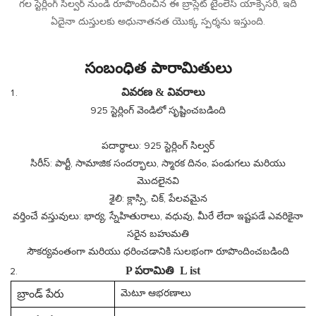
గల స్టెర్లింగ్ సిల్వర్ నుండి రూపొందించిన ఈ బ్రాస్లెట్ టైంలెస్ యాక్సెసరీ, ఇది
ఏదైనా దుస్తులకు అధునాతనత యొక్క స్పర్శను ఇస్తుంది.
సంబంధిత పారామితులు
వివరణ & వివరాలు
925 స్టెర్లింగ్ వెండిలో సృష్టించబడింది
పదార్థాలు: 925 స్టెర్లింగ్ సిల్వర్
సిరీస్: పార్టీ, సామాజిక సందర్భాలు, స్మారక దినం, పండుగలు మరియు
మొదలైనవి
శైలి: క్లాస్సి, చిక్, పేలవమైన
వర్తించే వస్తువులు: భార్య, స్నేహితురాలు, వధువు, మీరే లేదా ఇష్టపడే ఎవరికైనా
సరైన బహుమతి
సౌకర్యవంతంగా మరియు ధరించడానికి సులభంగా రూపొందించబడింది
P
పరామితి
L
ist
బ్రాండ్ పేరు
మెటూ ఆభరణాలు