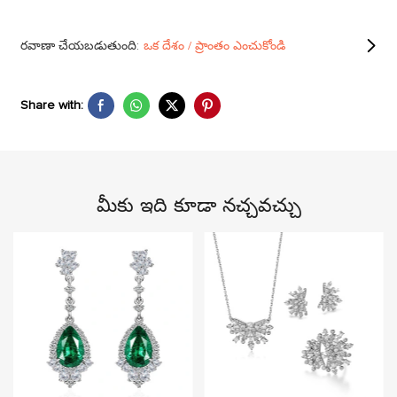
రవాణా చేయబడుతుంది:
ఒక దేశం / ప్రాంతం ఎంచుకోండి
Share with:
మీకు ఇది కూడా నచ్చవచ్చు