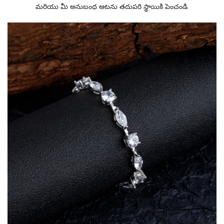
మరియు మీ అనుబంధ ఆటను తదుపరి స్థాయికి పెంచండి.