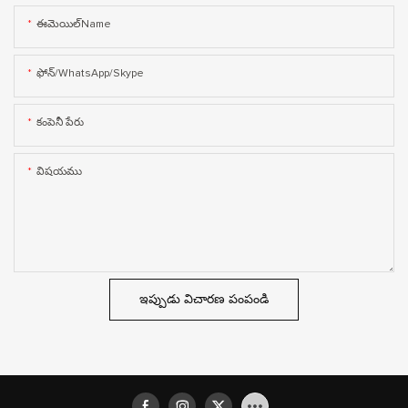
ఈమెయిల్Name
ఫోన్/WhatsApp/Skype
కంపెనీ పేరు
విషయము
ఇప్పుడు విచారణ పంపండి