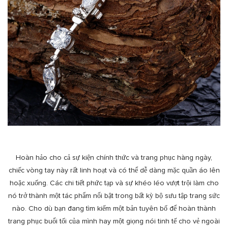
Hoàn hảo cho cả sự kiện chính thức và trang phục hàng ngày,
chiếc vòng tay này rất linh hoạt và có thể dễ dàng mặc quần áo lên
hoặc xuống. Các chi tiết phức tạp và sự khéo léo vượt trội làm cho
nó trở thành một tác phẩm nổi bật trong bất kỳ bộ sưu tập trang sức
nào. Cho dù bạn đang tìm kiếm một bản tuyên bố để hoàn thành
trang phục buổi tối của mình hay một giọng nói tinh tế cho vẻ ngoài