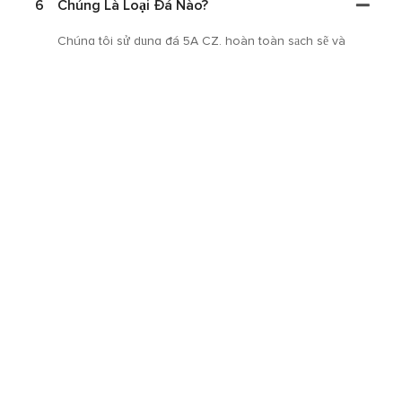
6
Chúng Là Loại Đá Nào?
Chúng tôi sử dụng đá 5A CZ, hoàn toàn sạch sẽ và
trong suốt, một sự thay thế tuyệt vời cho VS Diamond
vì nó có khả năng chống trầy xước nhiều hơn cho
trang phục hàng ngày. Chúng tôi cũng cung cấp các
kim cương chất lượng cao hơn như kim cương
VS/VSS cho đồ trang sức tùy chỉnh.
Tôi Có Thể Tắm Khi Đeo Đồ Trang Sức Của
7
Bạn Không?
Vâng, bạn có thể, nhưng nó khuyên nên giữ cho nó
khô, thậm chí cả bạc sterling bị mờ khi bị ướt.
Nhận Được Trong Liên Lạc Với Chúng