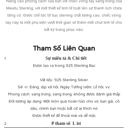
Nâng cao phong cách của bạn với chiếc vòng tay sang trọng của
Meetu Sterling, với một thiết kế tinh tế toát lên sự thanh lịch chưa
từng có. Được chế tác từ bạc sterling chất lượng cao, chiếc vòng
tay này là một phụ kiện vượt thời gian sẽ thêm một chút tinh tế cho
bất kỳ trang phục nào.
Tham Số Liên Quan
Sự miêu tả & Chi tiết
Được tạo ra trong 925 Sterling Bạc
Vật liệu: 925 Sterling Silver
Sê -ri: Đảng, dịp xã hội, Ngày Tưởng niệm, Lễ hội, v.v.
Phong cách: sang trọng, sang trọng, không được đánh giá thấp
Đối tượng áp dụng: Một món quà hoàn hảo cho vợ, bạn gái, cô
dâu, chính bạn hoặc bất cứ ai thích nó
Được thiết kế để thoải mái và dễ mặc
P
tham số
L
ist