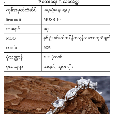
P
တေးရေး
L
သငေ်္ဘာ
ကုန်အမှတ်တံဆိပ်
တွေ့ဆုံဆွေးနွေးပွဲ
item no ။
MUSB-10
အရောင်
ငှေ
MOQ
နှစ် ဦး နှစ်ဖက်အပြန်အလှန်သဘောတူညီချက်အား
စာရင်း
2025
ပုံသဏ္ဌာန်
Muti ပုံသဏ်
မူလနေရာ
တရုတ်, ကွမ်ကျိုး