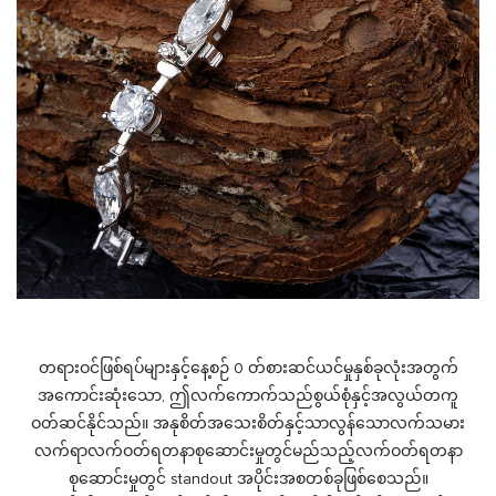
တရားဝင်ဖြစ်ရပ်များနှင့်နေ့စဉ် 0 တ်စားဆင်ယင်မှုနှစ်ခုလုံးအတွက်
အကောင်းဆုံးသော, ဤလက်ကောက်သည်စွယ်စုံနှင့်အလွယ်တကူ
ဝတ်ဆင်နိုင်သည်။ အနုစိတ်အသေးစိတ်နှင့်သာလွန်သောလက်သမား
လက်ရာလက်ဝတ်ရတနာစုဆောင်းမှုတွင်မည်သည့်လက်ဝတ်ရတနာ
စုဆောင်းမှုတွင် standout အပိုင်းအစတစ်ခုဖြစ်စေသည်။