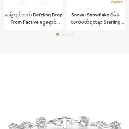
ဆန့်ကျင်ဘက် Defzling Drop
Snowu Snowflake ဇိမ်ခံ
From Factive ငွေရောင်
လက်ဝတ်ရတနာ Sterling
ဖောင်း
Silver တွင်တပ်ဆင်ထားသည်