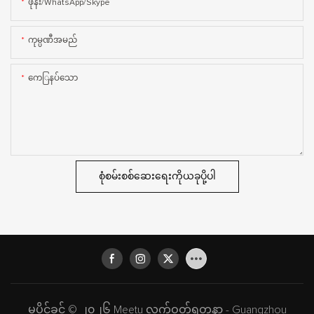
ဖုန်း/WhatsApp/Skype
ကုမ္ပဏီအမည်
ကေြနပ်သော
စုံစမ်းစစ်ဆေးရေးကိုယခုပို့ပါ
မူပိုင်ခွင့် © ၂၀၂၆ Meetu လက်ဝတ်ရတနာ - Guangzhou