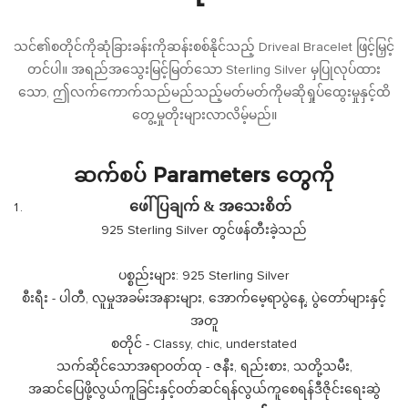
သင်၏စတိုင်ကိုဆုံခြားခန်းကိုဆန်းစစ်နိုင်သည့် Driveal Bracelet ဖြင့်မြှင့်
တင်ပါ။ အရည်အသွေးမြင့်မြတ်သော Sterling Silver မှပြုလုပ်ထား
သော, ဤလက်ကောက်သည်မည်သည့်မတ်မတ်ကိုမဆိုရှုပ်ထွေးမှုနှင့်ထိ
တွေ့မှုတိုးများလာလိမ့်မည်။
ဆက်စပ် Parameters တွေကို
ဖေါ်ပြချက် & အသေးစိတ်
925 Sterling Silver တွင်ဖန်တီးခဲ့သည်
ပစ္စည်းများ: 925 Sterling Silver
စီးရီး - ပါတီ, လူမှုအခမ်းအနားများ, အောက်မေ့ရာပွဲနေ့, ပွဲတော်များနှင့်
အတူ
စတိုင် - Classy, ​​chic, understated
သက်ဆိုင်သောအရာဝတ်ထု - ဇနီး, ရည်းစား, သတို့သမီး,
အဆင်ပြေဖို့လွယ်ကူခြင်းနှင့်ဝတ်ဆင်ရန်လွယ်ကူစေရန်ဒီဇိုင်းရေးဆွဲ