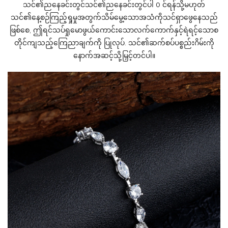
သင်၏ညနေခင်းတွင်သင်၏ညနေခင်းတွင်ပါ 0 င်ရန်သို့မဟုတ်
သင်၏နေ့စဉ်ကြည့်ရှုမှုအတွက်သိမ်မွေ့သောအသံကိုသင်ရှာဖွေနေသည်
ဖြစ်စေ, ဤရင်သပ်ရှုမောဖွယ်ကောင်းသောလက်ကောက်နှင့်ရဲရင့်သောစ
တိုင်ကျသည့်ကြေညာချက်ကို ပြုလုပ်. သင်၏ဆက်စပ်ပစ္စည်းဂိမ်းကို
နောက်အဆင့်သို့မြှင့်တင်ပါ။