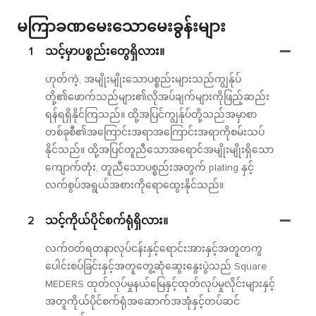
မကြာခဏမေးသောမေးခွန်းများ
1
သင့်မှာပစ္စည်းတွေရှိလား။
ဟုတ်ကဲ့, အမျိုးမျိုးသောပစ္စည်းများသည်ကျွန်ုပ်
တို့၏ဖောက်သည်များ၏လိုအပ်ချက်များကိုဖြည့်ဆည်း
ရန်ရရှိနိုင်ကြသည်။ ထို့အပြင်ကျွန်ုပ်တို့သည်အမှာစာ
တစ်ခုစီ၏အကြောင်းအရာအကြောင်းအရာကိုစမ်းသပ်
နိုင်သည်။ ထို့အပြင်တူညီသောအရောင်အမျိုးမျိုးရှိသော
ကျောက်တုံး, တူညီသောပစ္စည်းအတွက် plating နှင့်
လက်စွပ်အရွယ်အစားကိုရောထွေးနိုင်သည်။
2
သင့်ကိုယ်ပိုင်စက်ရုံရှိလား။
လက်ဝတ်ရတနာလုပ်ငန်းနှင့်ရောင်းအားနှင့်အတူတကွ
ပေါင်းစပ်ခြင်းနှင့်အတူတွေ့ဆုံဆွေးနွေးပွဲသည် Square
MEDERS ထုတ်လုပ်မှုနယ်မြေနှင့်ထုတ်လုပ်မှုလိုင်းများနှင့်
အတူကိုယ်ပိုင်စက်ရုံအဆောက်အအုံနှင့်တပ်ဆင်