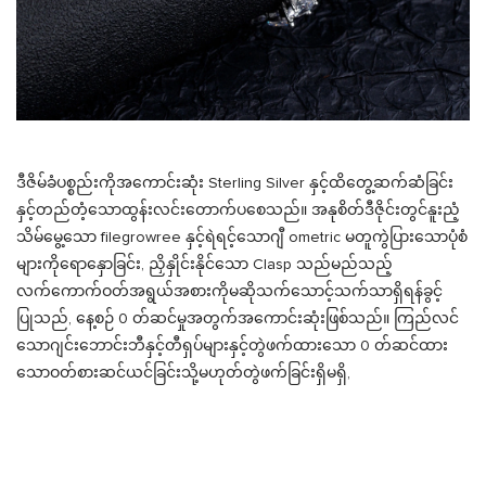
ဒီဇိမ်ခံပစ္စည်းကိုအကောင်းဆုံး Sterling Silver နှင့်ထိတွေ့ဆက်ဆံခြင်း
နှင့်တည်တံ့သောထွန်းလင်းတောက်ပစေသည်။ အနုစိတ်ဒီဇိုင်းတွင်နူးညံ့
သိမ်မွေ့သော filegrowree နှင့်ရဲရင့်သောဂျီ ometric မတူကွဲပြားသောပုံစံ
များကိုရောနှောခြင်း, ညှိနှိုင်းနိုင်သော Clasp သည်မည်သည့်
လက်ကောက်ဝတ်အရွယ်အစားကိုမဆိုသက်သောင့်သက်သာရှိရန်ခွင့်
ပြုသည်, နေ့စဉ် 0 တ်ဆင်မှုအတွက်အကောင်းဆုံးဖြစ်သည်။ ကြည်လင်
သောဂျင်းဘောင်းဘီနှင့်တီရှပ်များနှင့်တွဲဖက်ထားသော 0 တ်ဆင်ထား
သောဝတ်စားဆင်ယင်ခြင်းသို့မဟုတ်တွဲဖက်ခြင်းရှိမရှိ,