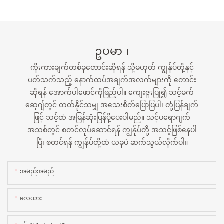
ဥပမာ ၊
ကိုးကားချက်တစ်ခုတောင်းဆိုရန် သို့မဟုတ် ကျွန်ုပ်တို့နှင့်
ပတ်သက်သည့် နောက်ထပ်အချက်အလက်များကို တောင်း
ဆိုရန် အောက်ပါဖောင်ကိုဖြည့်ပါ။ ကျေးဇူးပြု၍ သင့်မက်
ဆေ့ဂျ်တွင် တတ်နိုင်သမျှ အသေးစိတ်ပြောပြပါ၊ တုံ့ပြန်ချက်
ဖြင့် သင့်ထံ အမြန်ဆုံးပြန်ပို့ပေးပါမည်။ သင့်ပရောဂျက်
အသစ်တွင် စတင်လုပ်ဆောင်ရန် ကျွန်ုပ်တို့ အသင့်ဖြစ်နေပါ
ပြီ၊ စတင်ရန် ကျွန်ုပ်တို့ထံ ယခုပဲ ဆက်သွယ်လိုက်ပါ။
အမည်အမည်
လေယား