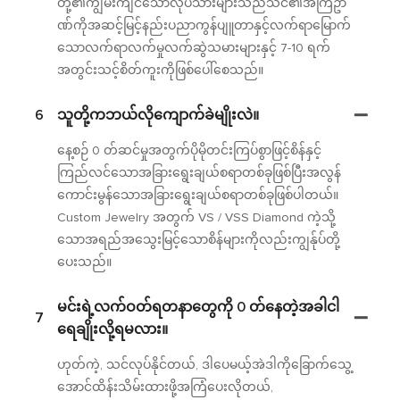
တို့၏ကျွမ်းကျင်သောလုပ်သားများသည်သင်၏အကြံဥာ
ဏ်ကိုအဆင့်မြင့်နည်းပညာကွန်ပျူတာနှင့်လက်ရာမြောက်
သောလက်ရာလက်မှုလက်ဆွဲသမားများနှင့် 7-10 ရက်
အတွင်းသင့်စိတ်ကူးကိုဖြစ်ပေါ်စေသည်။
6
သူတို့ကဘယ်လိုကျောက်ခဲမျိုးလဲ။
နေ့စဉ် 0 တ်ဆင်မှုအတွက်ပိုမိုတင်းကြပ်စွာဖြင့်စိန်နှင့်
ကြည်လင်သောအခြားရွေးချယ်စရာတစ်ခုဖြစ်ပြီးအလွန်
ကောင်းမွန်သောအခြားရွေးချယ်စရာတစ်ခုဖြစ်ပါတယ်။
Custom Jewelry အတွက် VS / VSS Diamond ကဲ့သို့
သောအရည်အသွေးမြင့်သောစိန်များကိုလည်းကျွန်ုပ်တို့
ပေးသည်။
မင်းရဲ့လက်ဝတ်ရတနာတွေကို 0 တ်နေတဲ့အခါငါ
7
ရေချိုးလို့ရမလား။
ဟုတ်ကဲ့, သင်လုပ်နိုင်တယ်, ဒါပေမယ့်အဲဒါကိုခြောက်သွေ့
အောင်ထိန်းသိမ်းထားဖို့အကြံပေးလိုတယ်,