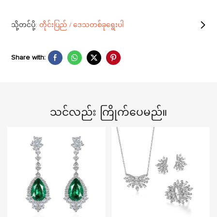
သို့တင်ပို့:
တိုင်းပြည် / ဒေသတစ်ခုရွေးပါ
Share with:
သင်လည်း ကြိုက်ပေမည်။