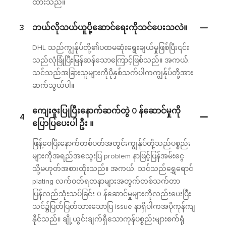
ထားသည်။
3
ဘယ်လိုသယ်ယူပို့ဆောင်ရေးကိုသင်ပေးသလဲ။
DHL သည်ကျွန်ုပ်တို့၏ပထမဆုံးရွေးချယ်မှုဖြစ်ပြီး၎င်း
သည်လုံခြုံပြီးမြန်ဆန်သောကြောင့်ဖြစ်သည်။ အကယ်.
သင်သည်အခြားသူများကိုပိုနှစ်သက်ပါကကျွန်ုပ်တို့အား
ဆက်သွယ်ပါ။
ကျေးဇူးပြုပြီးနောက်ဆက်တွဲ 0 န်ဆောင်မှုကို
4
ပြောပြပေးပါ ဦး ။
ဖြန့်ဝေပြီးနောက်တစ်ပတ်အတွင်းကျွန်ုပ်တို့သည်ပစ္စည်း
များကိုအရည်အသွေးပြ problem နာဖြင့်ပြန်အမ်းငွေ
သို့မဟုတ်အစားထိုးသည်။ အကယ်. သင်သည်ရွှေရောင်
plating လက်ဝတ်ရတနာများအတွက်တစ်သက်တာ
ပြန်လည်သုံးသပ်ခြင်း 0 န်ဆောင်မှုများကိုလည်းပေးပြီး
သင်၌ပြတ်ပြတ်သားသောပြ issue နာရှိပါကအပိုကုန်ကျ
နိုင်သည်။ ချို့ယွင်းချက်ရှိသောကုန်ပစ္စည်းများစက်ရုံ