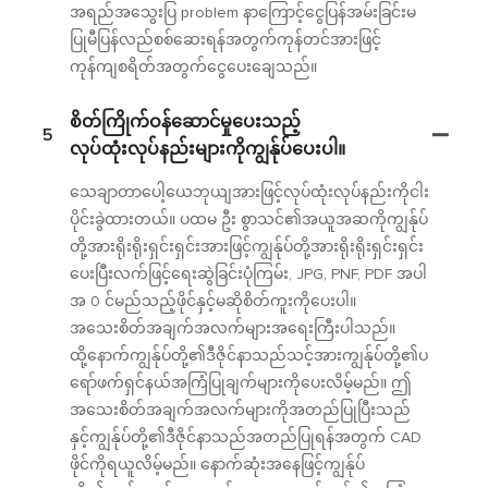
အရည်အသွေးပြ problem နာကြောင့်ငွေပြန်အမ်းခြင်းမ
ပြုမီပြန်လည်စစ်ဆေးရန်အတွက်ကုန်တင်အားဖြင့်
ကုန်ကျစရိတ်အတွက်ငွေပေးချေသည်။
စိတ်ကြိုက်ဝန်ဆောင်မှုပေးသည့်
5
လုပ်ထုံးလုပ်နည်းများကိုကျွန်ုပ်ပေးပါ။
သေချာတာပေါ့ယေဘုယျအားဖြင့်လုပ်ထုံးလုပ်နည်းကိုငါး
ပိုင်းခွဲထားတယ်။ ပထမ ဦး စွာသင်၏အယူအဆကိုကျွန်ုပ်
တို့အားရိုးရိုးရှင်းရှင်းအားဖြင့်ကျွန်ုပ်တို့အားရိုးရိုးရှင်းရှင်း
ပေးပြီးလက်ဖြင့်ရေးဆွဲခြင်းပုံကြမ်း, JPG, PNF, PDF အပါ
အ 0 င်မည်သည့်ဖိုင်နှင့်မဆိုစိတ်ကူးကိုပေးပါ။
အသေးစိတ်အချက်အလက်များအရေးကြီးပါသည်။
ထို့နောက်ကျွန်ုပ်တို့၏ဒီဇိုင်နာသည်သင့်အားကျွန်ုပ်တို့၏ပ
ရော်ဖက်ရှင်နယ်အကြံပြုချက်များကိုပေးလိမ့်မည်။ ဤ
အသေးစိတ်အချက်အလက်များကိုအတည်ပြုပြီးသည်
နှင့်ကျွန်ုပ်တို့၏ဒီဇိုင်နာသည်အတည်ပြုရန်အတွက် CAD
ဖိုင်ကိုရယူလိမ့်မည်။ နောက်ဆုံးအနေဖြင့်ကျွန်ုပ်