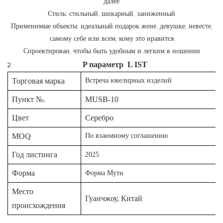
далее
Стиль: стильный, шикарный, заниженный
Применимые объекты: идеальный подарок жене, девушке, невесте,
самому себе или всем, кому это нравится
Спроектирован, чтобы быть удобным и легким в ношении
P
параметр
L
IST
Торговая марка
Встреча ювелирных изделий
Пункт №.
MUSB-10
Цвет
Серебро
MOQ
По взаимному соглашению
Год листинга
2025
Форма
Форма Мути
Место
Гуанчжоу, Китай
происхождения