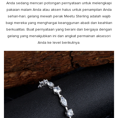
Anda sedang mencari potongan pernyataan untuk melengkapi
pakaian malam Anda atau aksen halus untuk penampilan Anda
sehari-hari, gelang mewah perak Meetu Sterling adalah wajib
bagi mereka yang menghargai keanggunan abadi dan keahlian
berkualitas. Buat pernyataan yang berani dan bergaya dengan
gelang yang menakjubkan ini dan angkat permainan aksesori
Anda ke level berikutnya.