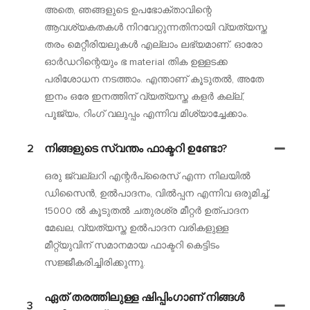
അതെ, ഞങ്ങളുടെ ഉപഭോക്താവിന്റെ
ആവശ്യകതകൾ നിറവേറ്റുന്നതിനായി വ്യത്യസ്ത
തരം മെറ്റീരിയലുകൾ എല്ലാം ലഭ്യമാണ്. ഓരോ
ഓർഡറിന്റെയും ഭ material തിക ഉള്ളടക്ക
പരിശോധന നടത്താം. എന്താണ് കൂടുതൽ, അതേ
ഇനം ഒരേ ഇനത്തിന് വ്യത്യസ്ത കളർ കല്ല്,
പൂജ്യം, റിംഗ് വലുപ്പം എന്നിവ മിശ്യാച്ചേക്കാം.
2
നിങ്ങളുടെ സ്വന്തം ഫാക്ടറി ഉണ്ടോ?
ഒരു ജ്വല്ലറി എന്റർപ്രൈസ് എന്ന നിലയിൽ
ഡിസൈൻ, ഉൽപാദനം, വിൽപ്പന എന്നിവ ഒരുമിച്ച്,
15000 ൽ കൂടുതൽ ചതുരശ്ര മീറ്റർ ഉത്പാദന
മേഖല, വ്യത്യസ്ത ഉൽപാദന വരികളുള്ള
മീറ്റ്യുവിന് സമാനമായ ഫാക്ടറി കെട്ടിടം
സജ്ജീകരിച്ചിരിക്കുന്നു.
ഏത് തരത്തിലുള്ള ഷിപ്പിംഗാണ് നിങ്ങൾ
3