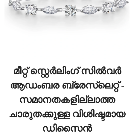
മീറ്റ് സ്റ്റെർലിംഗ് സിൽവർ
ആഡംബര ബ്രേസ്ലെറ്റ് -
സമാനതകളില്ലാത്ത
ചാരുതക്കുള്ള വിശിഷ്ടമായ
ഡിസൈൻ