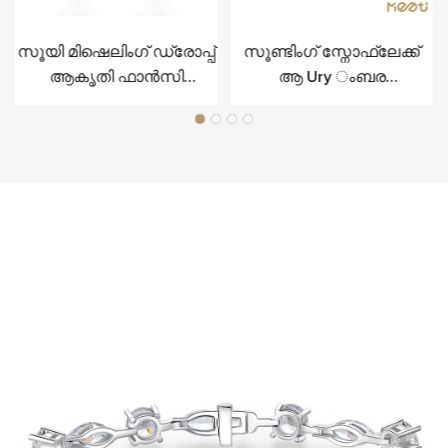
സൂയി മിഷെലിംഗ് ഡ്രോപ്പ്
സൂണ്ടിംഗ് സ്നോഫ്ലേക്ക്
ആകൃതി ഫാൻസി
ആ Ury ംബര
വെള്ളിയുടെ
ആഭരണങ്ങൾ സ്റ്റെർലിംഗ്
ആഡംബരത്തിനായി
വെള്ളിയിൽ സെറ്റ്
ൾ