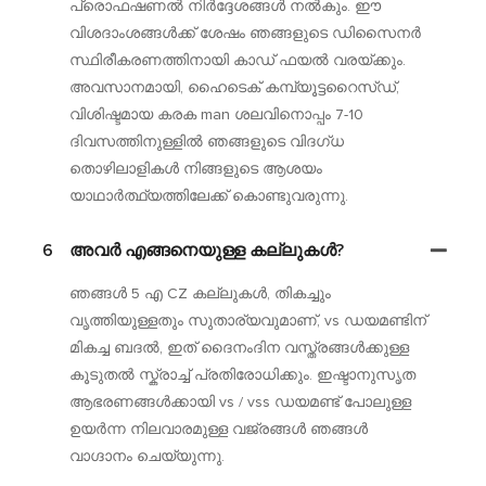
പ്രൊഫഷണൽ നിർദ്ദേശങ്ങൾ നൽകും. ഈ
വിശദാംശങ്ങൾക്ക് ശേഷം ഞങ്ങളുടെ ഡിസൈനർ
സ്ഥിരീകരണത്തിനായി കാഡ് ഫയൽ വരയ്ക്കും.
അവസാനമായി, ഹൈടെക് കമ്പ്യൂട്ടറൈസ്ഡ്,
വിശിഷ്ടമായ കരക man ശലവിനൊപ്പം 7-10
ദിവസത്തിനുള്ളിൽ ഞങ്ങളുടെ വിദഗ്ധ
തൊഴിലാളികൾ നിങ്ങളുടെ ആശയം
യാഥാർത്ഥ്യത്തിലേക്ക് കൊണ്ടുവരുന്നു.
6
അവർ എങ്ങനെയുള്ള കല്ലുകൾ?
ഞങ്ങൾ 5 എ CZ കല്ലുകൾ, തികച്ചും
വൃത്തിയുള്ളതും സുതാര്യവുമാണ്, vs ഡയമണ്ടിന്
മികച്ച ബദൽ, ഇത് ദൈനംദിന വസ്ത്രങ്ങൾക്കുള്ള
കൂടുതൽ സ്ക്രാച്ച് പ്രതിരോധിക്കും. ഇഷ്ടാനുസൃത
ആഭരണങ്ങൾക്കായി vs / vss ഡയമണ്ട് പോലുള്ള
ഉയർന്ന നിലവാരമുള്ള വജ്രങ്ങൾ ഞങ്ങൾ
വാഗ്ദാനം ചെയ്യുന്നു.