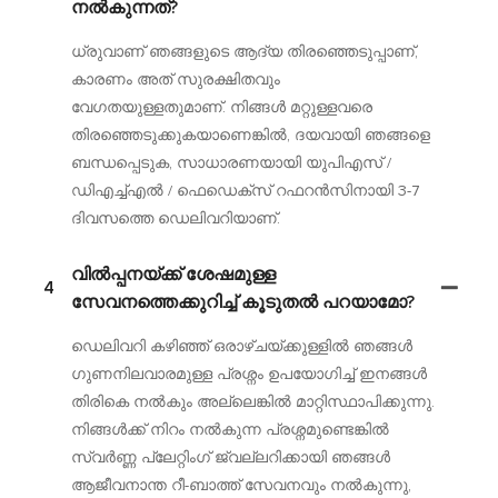
നൽകുന്നത്?
ധ്രുവാണ് ഞങ്ങളുടെ ആദ്യ തിരഞ്ഞെടുപ്പാണ്,
കാരണം അത് സുരക്ഷിതവും
വേഗതയുള്ളതുമാണ്. നിങ്ങൾ മറ്റുള്ളവരെ
തിരഞ്ഞെടുക്കുകയാണെങ്കിൽ, ദയവായി ഞങ്ങളെ
ബന്ധപ്പെടുക, സാധാരണയായി യുപിഎസ് /
ഡിഎച്ച്എൽ / ഫെഡെക്സ് റഫറൻസിനായി 3-7
ദിവസത്തെ ഡെലിവറിയാണ്.
വിൽപ്പനയ്ക്ക് ശേഷമുള്ള
4
സേവനത്തെക്കുറിച്ച് കൂടുതൽ പറയാമോ?
ഡെലിവറി കഴിഞ്ഞ് ഒരാഴ്ചയ്ക്കുള്ളിൽ ഞങ്ങൾ
ഗുണനിലവാരമുള്ള പ്രശ്നം ഉപയോഗിച്ച് ഇനങ്ങൾ
തിരികെ നൽകും അല്ലെങ്കിൽ മാറ്റിസ്ഥാപിക്കുന്നു.
നിങ്ങൾക്ക് നിറം നൽകുന്ന പ്രശ്നമുണ്ടെങ്കിൽ
സ്വർണ്ണ പ്ലേറ്റിംഗ് ജ്വല്ലറിക്കായി ഞങ്ങൾ
ആജീവനാന്ത റീ-ബാത്ത് സേവനവും നൽകുന്നു,