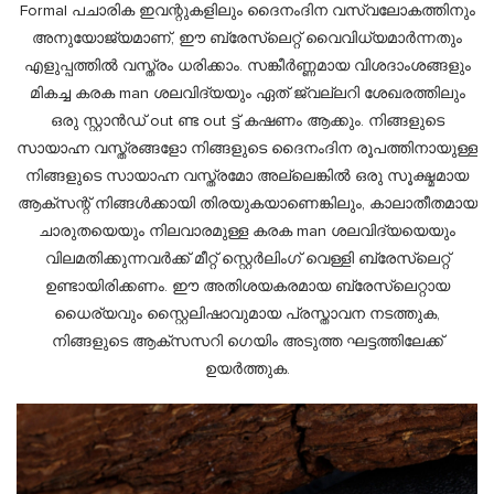
Formal പചാരിക ഇവന്റുകളിലും ദൈനംദിന വസ്വലോകത്തിനും
അനുയോജ്യമാണ്, ഈ ബ്രേസ്ലെറ്റ് വൈവിധ്യമാർന്നതും
എളുപ്പത്തിൽ വസ്ത്രം ധരിക്കാം. സങ്കീർണ്ണമായ വിശദാംശങ്ങളും
മികച്ച കരക man ശലവിദ്യയും ഏത് ജ്വല്ലറി ശേഖരത്തിലും
ഒരു സ്റ്റാൻഡ് out ണ്ട out ട്ട് കഷണം ആക്കും. നിങ്ങളുടെ
സായാഹ്ന വസ്ത്രങ്ങളോ നിങ്ങളുടെ ദൈനംദിന രൂപത്തിനായുള്ള
നിങ്ങളുടെ സായാഹ്ന വസ്ത്രമോ അല്ലെങ്കിൽ ഒരു സൂക്ഷ്മമായ
ആക്സന്റ് നിങ്ങൾക്കായി തിരയുകയാണെങ്കിലും, കാലാതീതമായ
ചാരുതയെയും നിലവാരമുള്ള കരക man ശലവിദ്യയെയും
വിലമതിക്കുന്നവർക്ക് മീറ്റ് സ്റ്റെർലിംഗ് വെള്ളി ബ്രേസ്ലെറ്റ്
ഉണ്ടായിരിക്കണം. ഈ അതിശയകരമായ ബ്രേസ്ലെറ്റായ
ധൈര്യവും സ്റ്റൈലിഷാവുമായ പ്രസ്താവന നടത്തുക,
നിങ്ങളുടെ ആക്സസറി ഗെയിം അടുത്ത ഘട്ടത്തിലേക്ക്
ഉയർത്തുക.