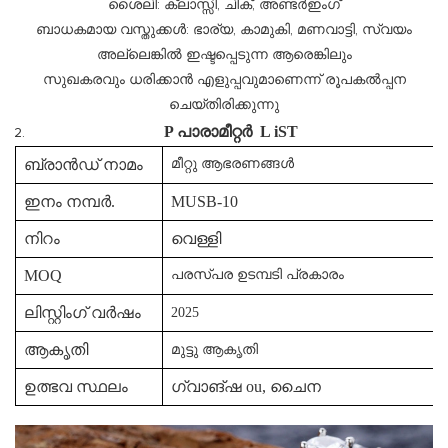
ശൈലി: ക്ലാസ്സി, ചിക്, അണ്ടർഇംഗ്
ബാധകമായ വസ്തുക്കൾ: ഭാര്യ, കാമുകി, മണവാട്ടി, സ്വയം
അല്ലെങ്കിൽ ഇഷ്ടപ്പെടുന്ന ആരെങ്കിലും
സുഖകരവും ധരിക്കാൻ എളുപ്പവുമാണെന്ന് രൂപകൽപ്പന
ചെയ്തിരിക്കുന്നു
P
പാരാമീറ്റർ
L
iST
ബ്രാൻഡ് നാമം
മീറ്റു ആഭരണങ്ങൾ
ഇനം നമ്പർ.
MUSB-10
നിറം
വെള്ളി
MOQ
പരസ്പര ഉടമ്പടി പ്രകാരം
ലിസ്റ്റിംഗ് വർഷം
2025
ആകൃതി
മുട്ടു ആകൃതി
ഉത്ഭവ സ്ഥലം
ഗ്വാങ്ഷ ou, ചൈന