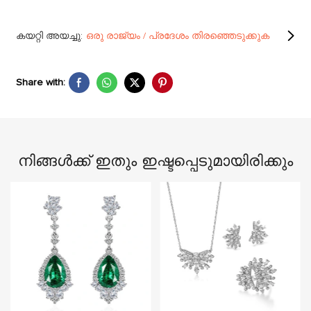
കയറ്റി അയച്ചു:
ഒരു രാജ്യം / പ്രദേശം തിരഞ്ഞെടുക്കുക
Share with:
നിങ്ങൾക്ക് ഇതും ഇഷ്ടപ്പെടുമായിരിക്കും