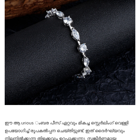
ഈ ആ urious ംബര പീസ് ഏറ്റവും മികച്ച സ്റ്റെർലിംഗ് വെള്ളി
ഉപയോഗിച്ച് രൂപകൽപ്പന ചെയ്തിട്ടുണ്ട്, ഇത് ദൈർഘ്യവും
നിലനിൽക്കുന്ന തിളക്കവും ഉറപ്പാക്കുന്നു. സങ്കീർണ്ണമായ