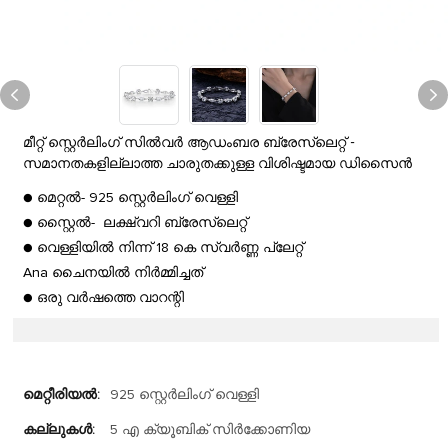
മീറ്റ് സ്റ്റെർലിംഗ് സിൽവർ ആഡംബര ബ്രേസ്ലെറ്റ് -
സമാനതകളില്ലാത്ത ചാരുതക്കുള്ള വിശിഷ്ടമായ ഡിസൈൻ
● മെറ്റൽ- 925 സ്റ്റെർലിംഗ് വെള്ളി
● സ്റ്റൈൽ- ലക്ഷ്വറി ബ്രേസ്ലെറ്റ്
● വെള്ളിയിൽ നിന്ന് 18 കെ സ്വർണ്ണ പ്ലേറ്റ്
Ana ചൈനയിൽ നിർമ്മിച്ചത്
● ഒരു വർഷത്തെ വാറന്റി
മെറ്റീരിയൽ:
925 സ്റ്റെർലിംഗ് വെള്ളി
കല്ലുകൾ:
5 എ ക്യൂബിക് സിർക്കോണിയ