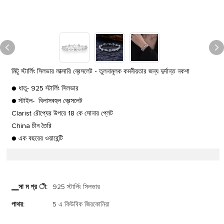
মিটু স্টার্লিং সিলভার লাক্সারি ব্রেসলেট - তুলনামূলক কমনীয়তার জন্য দুর্দান্ত নকশা
● ধাতু- 925 স্টার্লিং সিলভার
● স্টাইল- বিলাসবহুল ব্রেসলেট
Clarist রৌপ্যের উপরে 18 কে সোনার প্লেট
China চীন তৈরি
● এক বছরের ওয়ারেন্টি
▁সা ম গ্র ী:
925 স্টার্লিং সিলভার
পাথর:
5 এ কিউবিক জিরকোনিয়া