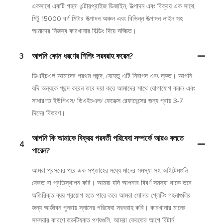
একসাথে একটি গহনা এন্টারপ্রাইজ ডিজাইন, উত্পাদন এবং বিক্রয় এক সাথে,
মিটু 15000 বর্গ মিটার উত্পাদন অঞ্চল এবং বিভিন্ন উত্পাদন লাইন সহ
আমাদের নিজস্ব কারখানার বিল্ডিং দিয়ে সজ্জিত।
3
আপনি কোন ধরণের শিপিং সরবরাহ করেন?
ডিএইচএল আমাদের প্রথম পছন্দ, যেহেতু এটি নিরাপদ এবং দ্রুত। আপনি
যদি অন্যকে পছন্দ করেন তবে দয়া করে আমাদের সাথে যোগাযোগ করুন এবং
সাধারণত ইউপিএস/ ডিএইচএল/ ফেডেক্স রেফারেন্সের জন্য প্রায় 3-7
দিনের বিতরণ।
আপনি কি আমাকে বিক্রয় পরবর্তী পরিষেবা সম্পর্কে আরও বলতে
4
পারেন?
আমরা প্রসবের পরে এক সপ্তাহের মধ্যে মানের সমস্যা সহ আইটেমগুলি
ফেরত বা প্রতিস্থাপন করি। আমরা যদি আপনার বিবর্ণ সমস্যা থাকে তবে
অতিরিক্ত ব্যয় প্রয়োগ হতে পারে তবে আমরা সোনার প্লেটিং গহনাগুলির
জন্য আজীবন পুনরায় স্নানের পরিষেবা সরবরাহ করি। কারখানার মানের
সমস্যার কারণে ত্রুটিযুক্ত পণ্যগুলি, আমরা ফেরতের আগে রিটার্ন