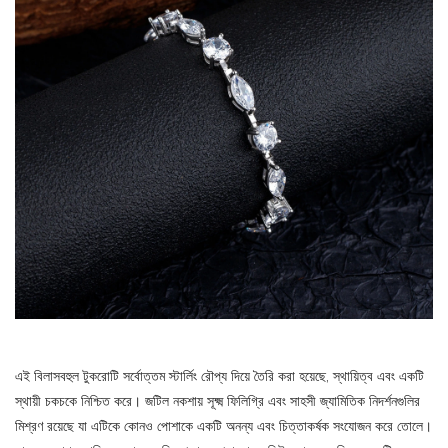
এই বিলাসবহুল টুকরোটি সর্বোত্তম স্টার্লিং রৌপ্য দিয়ে তৈরি করা হয়েছে, স্থায়িত্ব এবং একটি
স্থায়ী চকচকে নিশ্চিত করে। জটিল নকশায় সূক্ষ্ম ফিলিগ্রি এবং সাহসী জ্যামিতিক নিদর্শনগুলির
মিশ্রণ রয়েছে যা এটিকে কোনও পোশাকে একটি অনন্য এবং চিত্তাকর্ষক সংযোজন করে তোলে।