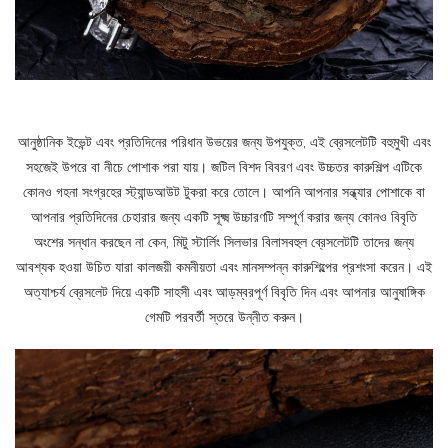
আনুষ্ঠানিক ইভেন্ট এবং প্রতিদিনের পরিধান উভয়ের জন্য উপযুক্ত, এই ব্রেসলেটটি বহুমুখী এবং
সহজেই উপরে বা নীচে পোশাক পরা যায়। জটিল বিশদ বিবরণ এবং উচ্চতর কারুশিল্প এটিকে
কোনও গহনা সংগ্রহের স্ট্যান্ডআউট টুকরা করে তোলে। আপনি আপনার সন্ধ্যার পোশাকে বা
আপনার প্রতিদিনের চেহারার জন্য একটি সূক্ষ্ম উচ্চারণটি সম্পূর্ণ করার জন্য কোনও বিবৃতি
অংশের সন্ধান করছেন না কেন, মিটু স্টার্লিং সিলভার বিলাসবহুল ব্রেসলেটটি তাদের জন্য
আবশ্যক হওয়া উচিত যারা কালজয়ী কমনীয়তা এবং মানসম্পন্ন কারুশিল্পের প্রশংসা করেন। এই
অত্যাশ্চর্য ব্রেসলেট দিয়ে একটি সাহসী এবং আড়ম্বরপূর্ণ বিবৃতি দিন এবং আপনার আনুষাঙ্গিক
গেমটি পরবর্তী স্তরে উন্নীত করুন।