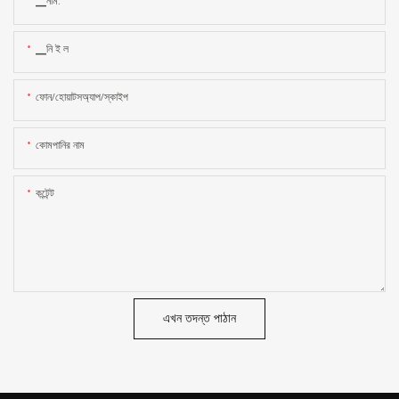
▁নাম:
▁নি ই ল
ফোন/হোয়াটসঅ্যাপ/স্কাইপ
কোমপানির নাম
কন্টেন্ট
এখন তদন্ত পাঠান