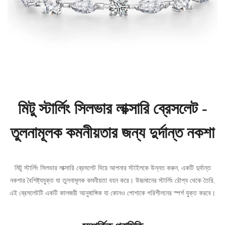
মিটু স্টার্লিং সিলভার লাক্সারি ব্রেসলেট -
তুলনামূলক কমনীয়তার জন্য দুর্দান্ত নকশা
মিটু স্টার্লিং সিলভার লাক্সারি ব্রেসলেট দিয়ে আপনার স্টাইলকে উন্নত করুন, একটি দুর্দান্ত
নকশার বৈশিষ্ট্যযুক্ত যা তুলনামূলক কমনীয়তা বহন করে। উচ্চমানের স্টার্লিং রৌপ্য থেকে তৈরি,
এই ব্রেসলেটটি একটি কালজয়ী আনুষাঙ্গিক যা কোনও পোশাকে পরিশীলনের স্পর্শ যুক্ত করবে।