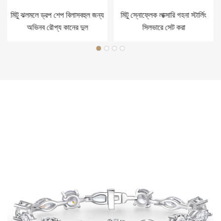
মিটু ঝলমলে ড্রপ শেপ বিলাসবহুল জন্য
মিটু স্নোফ্লেক লাক্সারি গহনা স্টার্লিং
অভিনব রৌপ্য কানের দুল
সিলভারে সেট করা