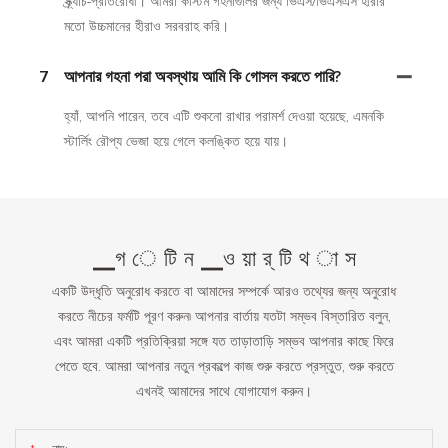
স্ক্র্যাচ-প্রতিরোধী। আমরা কাস্টম গহনাগুলির জন্য ভিএস/ভিএসএস হীরার
মতো উচ্চমানের হীরাও সরবরাহ করি।
7
আপনার গহনা পরা অবস্থায় আমি কি গোসল করতে পারি?
হ্যাঁ, আপনি পারেন, তবে এটি শুকনো রাখার পরামর্শ দেওয়া হয়েছে, এমনকি
স্টার্লিং রৌপ্য ভেজা হয়ে গেলে কলঙ্কিত হয়ে যায়।
▁গ ে টি ন ▁ও য়া র্ টি থ া স
একটি উদ্ধৃতি অনুরোধ করতে বা আমাদের সম্পর্কে আরও তথ্যের জন্য অনুরোধ
করতে নীচের ফর্মটি পূরণ করুন৷ আপনার বার্তায় যতটা সম্ভব বিস্তারিত বলুন,
এবং আমরা একটি প্রতিক্রিয়া সঙ্গে যত তাড়াতাড়ি সম্ভব আপনার কাছে ফিরে
পেতে হবে. আমরা আপনার নতুন প্রকল্পে কাজ শুরু করতে প্রস্তুত, শুরু করতে
এখনই আমাদের সাথে যোগাযোগ করুন।