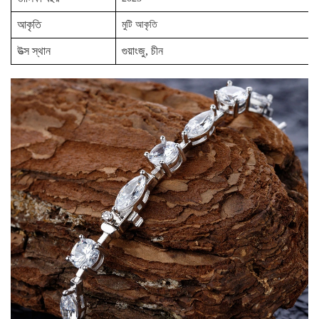
আকৃতি
মুটি আকৃতি
উত্স স্থান
গুয়াংজু, চীন