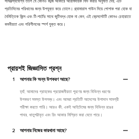
সামঞ্জস্যযোগ্য তালি যে কোনও কব্জি আকারে আরামদায়ক ফিট করার অনুমতি দেয়, এটি
প্রতিদিনের পরিধানের জন্য উপযুক্ত করে তোলে। গ্ল্যামারাস গাউন দিয়ে পোশাক পরা হোক বা
নৈমিত্তিক জিন্স এবং টি-শার্টের সাথে জুটিবদ্ধ হোক না কেন, এই ব্রেসলেটটি কোনও চেহারাতে
কমনীয়তা এবং পরিশীলনের স্পর্শ যুক্ত করে।
প্রায়শই জিজ্ঞাসিত প্রশ্ন
1
আপনার কি অন্য উপকরণ আছে?
হ্যাঁ, আমাদের গ্রাহকের প্রয়োজনীয়তা পূরণের জন্য বিভিন্ন ধরণের
উপকরণ সমস্ত উপলব্ধ। এবং আমরা প্রতিটি আদেশের উপাদান সামগ্রী
পরীক্ষা করতে পারি। আরও কী, একই আইটেমের জন্য বিভিন্ন রঙের
পাথর, ধাতুপট্টাবৃত এবং রিং আকার মিশ্রিত করা যেতে পারে।
2
আপনার নিজের কারখানা আছে?