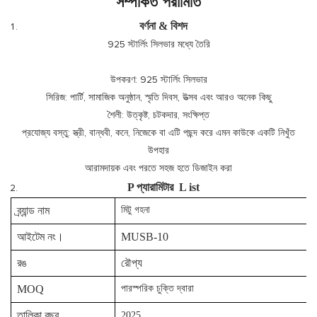
সম্পর্কিত পরামিতি
বর্ণনা & বিশদ
925 স্টার্লিং সিলভার মধ্যে তৈরি
উপকরণ: 925 স্টার্লিং সিলভার
সিরিজ: পার্টি, সামাজিক অনুষ্ঠান, স্মৃতি দিবস, উত্সব এবং আরও অনেক কিছু
শৈলী: উত্কৃষ্ট, চটকদার, সংক্ষিপ্ত
প্রযোজ্য বস্তু: স্ত্রী, বান্ধবী, কনে, নিজেকে বা এটি পছন্দ করে এমন কাউকে একটি নিখুঁত
উপহার
আরামদায়ক এবং পরতে সহজ হতে ডিজাইন করা
P
প্যারামিটার
L
ist
ব্র্যান্ড নাম
মিটু গহনা
আইটেম নং।
MUSB-10
রঙ
রৌপ্য
MOQ
পারস্পরিক চুক্তি দ্বারা
তালিকা বছর
2025