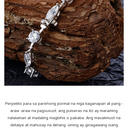
Perpekto para sa parehong pormal na mga kaganapan at pang -
araw -araw na pagsusuot, ang pulseras na ito ay maraming
nalalaman at madaling magbihis o pababa. Ang masalimuot na
detalye at mahusay na likhang -sining ay ginagawang isang