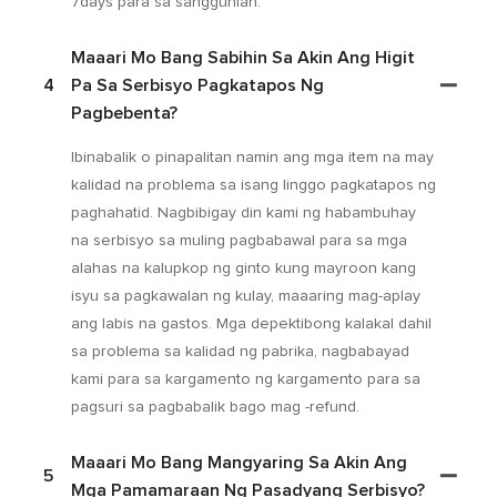
7days para sa sanggunian.
Maaari Mo Bang Sabihin Sa Akin Ang Higit
4
Pa Sa Serbisyo Pagkatapos Ng
Pagbebenta?
Ibinabalik o pinapalitan namin ang mga item na may
kalidad na problema sa isang linggo pagkatapos ng
paghahatid. Nagbibigay din kami ng habambuhay
na serbisyo sa muling pagbabawal para sa mga
alahas na kalupkop ng ginto kung mayroon kang
isyu sa pagkawalan ng kulay, maaaring mag-aplay
ang labis na gastos. Mga depektibong kalakal dahil
sa problema sa kalidad ng pabrika, nagbabayad
kami para sa kargamento ng kargamento para sa
pagsuri sa pagbabalik bago mag -refund.
Maaari Mo Bang Mangyaring Sa Akin Ang
5
Mga Pamamaraan Ng Pasadyang Serbisyo?