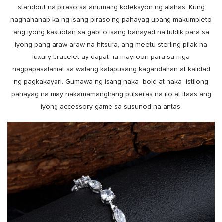
standout na piraso sa anumang koleksyon ng alahas. Kung
naghahanap ka ng isang piraso ng pahayag upang makumpleto
ang iyong kasuotan sa gabi o isang banayad na tuldik para sa
iyong pang-araw-araw na hitsura, ang meetu sterling pilak na
luxury bracelet ay dapat na mayroon para sa mga
nagpapasalamat sa walang katapusang kagandahan at kalidad
ng pagkakayari. Gumawa ng isang naka -bold at naka -istilong
pahayag na may nakamamanghang pulseras na ito at itaas ang
iyong accessory game sa susunod na antas.