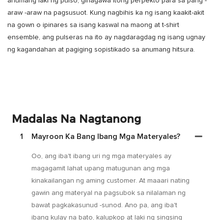
anumang laki ng pulso, ginagawa itong perpekto para sa pang -
araw -araw na pagsusuot. Kung nagbihis ka ng isang kaakit-akit
na gown o ipinares sa isang kaswal na maong at t-shirt
ensemble, ang pulseras na ito ay nagdaragdag ng isang ugnay
ng kagandahan at pagiging sopistikado sa anumang hitsura.
Madalas Na Nagtanong
1
Mayroon Ka Bang Ibang Mga Materyales?
Oo, ang iba't ibang uri ng mga materyales ay
magagamit lahat upang matugunan ang mga
kinakailangan ng aming customer. At maaari nating
gawin ang materyal na pagsubok sa nilalaman ng
bawat pagkakasunud -sunod. Ano pa, ang iba't
ibang kulay na bato, kalupkop at laki ng singsing