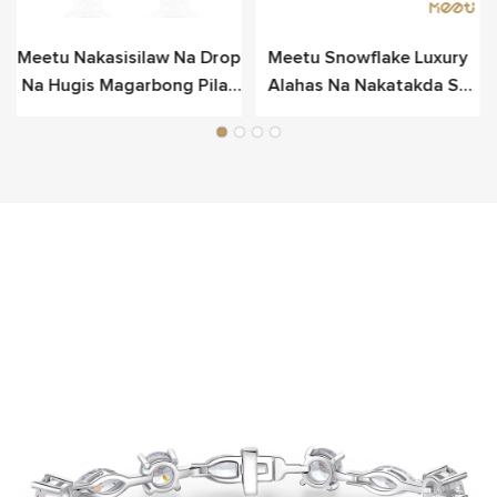
Meetu Nakasisilaw Na Drop
Meetu Snowflake Luxury
Na Hugis Magarbong Pilak
Alahas Na Nakatakda Sa
Na Hikaw Para Sa Luho
Sterling Pilak