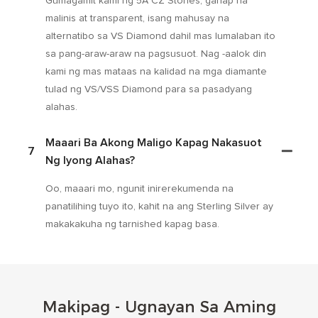
Gumagamit kami ng 5A CZ Stones, ganap na
malinis at transparent, isang mahusay na
alternatibo sa VS Diamond dahil mas lumalaban ito
sa pang-araw-araw na pagsusuot. Nag -aalok din
kami ng mas mataas na kalidad na mga diamante
tulad ng VS/VSS Diamond para sa pasadyang
alahas.
Maaari Ba Akong Maligo Kapag Nakasuot
7
Ng Iyong Alahas?
Oo, maaari mo, ngunit inirerekumenda na
panatilihing tuyo ito, kahit na ang Sterling Silver ay
makakakuha ng tarnished kapag basa.
Makipag - Ugnayan Sa Aming