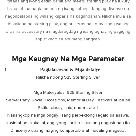
Itataas ang iyong estilo gamit ang meetu sterling pilak na luxury
bracelet, na nagtatampok ng isang katangi -tanging disenyo na
nagpapalabas ng walang kaparis na kagandahan. Nilikha mula sa
de-kalidad na sterling pilak, ang pulseras na ito ay isang walang
oras na accessory na magdaragdag ng isang ugnay ng pagiging
sopistikado sa anumang sangkap.
Mga Kaugnay Na Mga Parameter
Paglalarawan & Mga detalye
Nilikha noong 925 Sterling Silver
Mga Materyales: 925 Sterling Silver
Serye: Party, Social Occasions, Memorial Day, Festivals at iba pa
Estilo: classy, ​​chic, understated
Naaangkop na mga bagay: isang perpektong regalo sa asawa,
kasintahan, ikakasal, ang iyong sarili o sinumang nagustuhan ito
Dinisenyo upang maging komportable at madaling magsuot