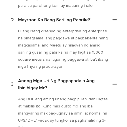
para sa parehong item ay maaaring ihalo.
2
Mayroon Ka Bang Sariling Pabrika?
Bilang isang disenyo ng enterprise ng enterprise
na pinagsama, ang paggawa at pagbebenta nang
magkasama, ang Meetu ay nilagyan ng aming
sariling gusali ng pabrika na may higit sa 15000
square meters na lugar ng paggawa at iba't ibang
mga linya ng produksyon.
Anong Mga Uri Ng Pagpapadala Ang
3
Ibinibigay Mo?
Ang DHL ang aming unang pagpipilian, dahil ligtas
at mabilis ito. Kung mas gusto mo ang iba,
mangyaring makipag-ugnay sa amin, at normal na
UPS/ DHL/ FedEx ay tungkol sa paghahatid ng 3-