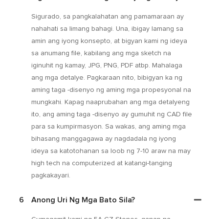
Sigurado, sa pangkalahatan ang pamamaraan ay
nahahati sa limang bahagi. Una, ibigay lamang sa
amin ang iyong konsepto, at bigyan kami ng ideya
sa anumang file, kabilang ang mga sketch na
iginuhit ng kamay, JPG, PNG, PDF atbp. Mahalaga
ang mga detalye. Pagkaraan nito, bibigyan ka ng
aming taga -disenyo ng aming mga propesyonal na
mungkahi. Kapag naaprubahan ang mga detalyeng
ito, ang aming taga -disenyo ay gumuhit ng CAD file
para sa kumpirmasyon. Sa wakas, ang aming mga
bihasang manggagawa ay nagdadala ng iyong
ideya sa katotohanan sa loob ng 7-10 araw na may
high tech na computerized at katangi-tanging
pagkakayari.
6
Anong Uri Ng Mga Bato Sila?