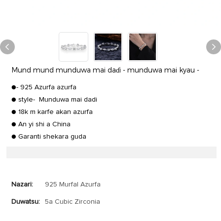
Mund mund munduwa mai daɗi - munduwa mai kyau -
●- 925 Azurfa azurfa
● style- Munduwa mai dadi
● 18k m karfe akan azurfa
● An yi shi a China
● Garanti shekara guda
Nazari:
925 Murfal Azurfa
Duwatsu:
5a Cubic Zirconia