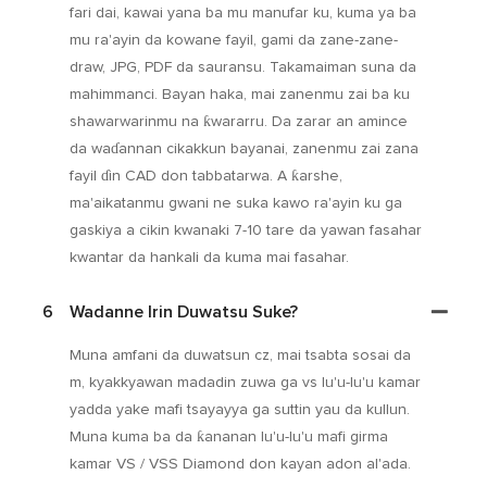
fari dai, kawai yana ba mu manufar ku, kuma ya ba
mu ra'ayin da kowane fayil, gami da zane-zane-
draw, JPG, PDF da sauransu. Takamaiman suna da
mahimmanci. Bayan haka, mai zanenmu zai ba ku
shawarwarinmu na ƙwararru. Da zarar an amince
da waɗannan cikakkun bayanai, zanenmu zai zana
fayil ɗin CAD don tabbatarwa. A ƙarshe,
ma'aikatanmu gwani ne suka kawo ra'ayin ku ga
gaskiya a cikin kwanaki 7-10 tare da yawan fasahar
kwantar da hankali da kuma mai fasahar.
6
Wadanne Irin Duwatsu Suke?
Muna amfani da duwatsun cz, mai tsabta sosai da
m, kyakkyawan madadin zuwa ga vs lu'u-lu'u kamar
yadda yake mafi tsayayya ga suttin yau da kullun.
Muna kuma ba da ƙananan lu'u-lu'u mafi girma
kamar VS / VSS Diamond don kayan adon al'ada.