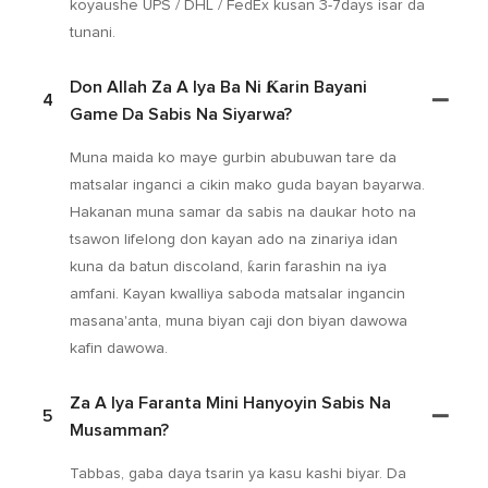
koyaushe UPS / DHL / FedEx kusan 3-7days isar da
tunani.
Don Allah Za A Iya Ba Ni Ƙarin Bayani
4
Game Da Sabis Na Siyarwa?
Muna maida ko maye gurbin abubuwan tare da
matsalar inganci a cikin mako guda bayan bayarwa.
Hakanan muna samar da sabis na daukar hoto na
tsawon lifelong don kayan ado na zinariya idan
kuna da batun discoland, ƙarin farashin na iya
amfani. Kayan kwalliya saboda matsalar ingancin
masana'anta, muna biyan caji don biyan dawowa
kafin dawowa.
Za A Iya Faranta Mini Hanyoyin Sabis Na
5
Musamman?
Tabbas, gaba daya tsarin ya kasu kashi biyar. Da