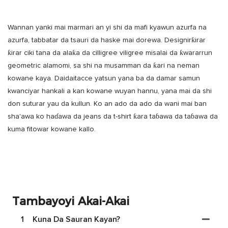
Wannan yanki mai marmari an yi shi da mafi kyawun azurfa na
azurfa, tabbatar da tsauri da haske mai dorewa. Designirƙirar
ƙirar ciki tana da alaƙa da cilligree viligree misalai da ƙwararrun
geometric alamomi, sa shi na musamman da ƙari na neman
kowane kaya. Daidaitacce yatsun yana ba da damar samun
kwanciyar hankali a kan kowane wuyan hannu, yana mai da shi
don suturar yau da kullun. Ko an ado da ado da wani mai ban
sha'awa ko haɗawa da jeans da t-shirt ƙara taɓawa da taɓawa da
kuma fitowar kowane kallo.
Tambayoyi Akai-Akai
1
Kuna Da Sauran Kayan?