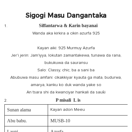
Sigogi Masu Dangantaka
Siffantarwa & Ƙarin bayanai
Wanda aka kirkira a cikin azurfa 925
Kayan aiki: 925 Murmuy Azurfa
Jer'i jerin: Jam'iyya, lokutan zamantakewa, tunawa da rana,
bukukuwa da sauransu
Salo: Classy, ​​chic, ba a sani ba
Abubuwa masu amfani: cikakkiyar kyauta ga mata, budurwa,
amarya, kanku ko duk wanda yake so
An tsara shi da kwanciyar hankali da sauƙi
P
misali
L
is
Sunan alama
Kayan adon Meeu
Abu babu.
MUSB-10
Launi
Azurfa