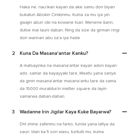
Haka ne, nau'ikan kayan da ake samu don biyan
bukatun Abokin Cinikinmu. Kuma za mu iya yin
gwajin abun ciki na kowane tsari. Menene ƙarin,
dutse mai launi daban, filing da size da girman ringi
don wannan abu za'a iya hade.
2
Kuna Da Masana'antar Kanku?
A matsayinka na masana'antar kayan adon kayan
ado, samar da kayayyaki tare, Meetu yana sanye
da ginin masana'antar masana'antu tare da sama
da 15000 murabba'in metter square da layin
samarwa daban-daban.
3
Wadanne Irin Jigilar Kaya Kuke Bayarwa?
Dhl shine zaɓinmu na farko, tunda yana lafiya da
sauri. Idan ka fi son wasu, tuntuɓi mu, kuma