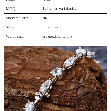
MOQ
Ta hanyar yarjejeniya
Shekarar Jerin
2025
Siffa
Siffar muti
Wurin asali
Guangzhou, China