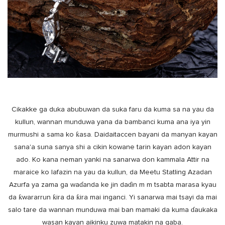
Cikakke ga duka abubuwan da suka faru da kuma sa na yau da
kullun, wannan munduwa yana da bambanci kuma ana iya yin
murmushi a sama ko ƙasa. Daidaitaccen bayani da manyan kayan
sana'a suna sanya shi a cikin kowane tarin kayan adon kayan
ado. Ko kana neman yanki na sanarwa don kammala Attir na
maraice ko lafazin na yau da kullun, da Meetu Statling Azadan
Azurfa ya zama ga waɗanda ke jin daɗin m m tsabta marasa kyau
da ƙwararrun ƙira da ƙira mai inganci. Yi sanarwa mai tsayi da mai
salo tare da wannan munduwa mai ban mamaki da kuma ɗaukaka
wasan kayan aikinku zuwa matakin na gaba.