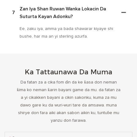
Zan Iya Shan Ruwan Wanka Lokacin Da
7
Suturta Kayan Adonku?
Ee, zaku iya, amma ya bada shawarar kiyaye shi
bushe, har ma an yi sterling azurfa.
Ka Tattaunawa Da Muma
Da fatan za a cika fom ɗin da ke ƙasa don neman
ƙima ko neman ƙarin bayani game da mu. da fatan za
a yi cikakken bayani a cikin sakonku, kuma za mu
dawo gare ku da wuri-wuri tare da amsawa. muna
shirye don fara aiki akan sabon aikin ku, tuntuɓe mu
yanzu don farawa.