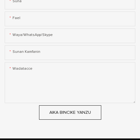
Suna
Fael
Waya/WhatsApp/Skype
Sunan Kamfanin
Wadatacce
AIKA BINCIKE YANZU