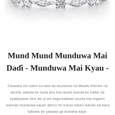
Mund Mund Munduwa Mai
Daɗi - Munduwa Mai Kyau -
Daukaka irin salon ku tare da munduwa na Meete Sterme na
Azurfa, wanda ke nuna ƙira mai laushi wanda ke haifar da
kyakkyawar ƙira. An yi shi daga babban azurfa mai inganci,
wannan munduwa kayan abinci ne maras lokaci wanda zai kara
taɓawa da yabawa ga kowane kaya.