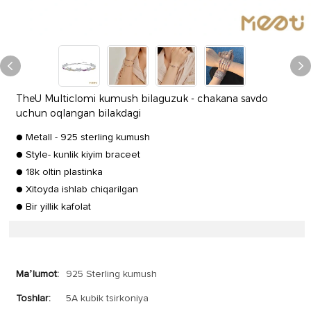
TheU Multiclomi kumush bilaguzuk - chakana savdo
uchun oqlangan bilakdagi
● Metall - 925 sterling kumush
● Style- kunlik kiyim braceet
● 18k oltin plastinka
● Xitoyda ishlab chiqarilgan
● Bir yillik kafolat
Maʼlumot:
925 Sterling kumush
Toshlar:
5A kubik tsirkoniya