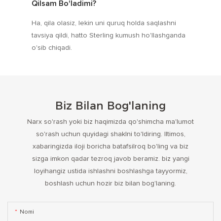
Qilsam Bo'ladimi?
Ha, qila olasiz, lekin uni quruq holda saqlashni
tavsiya qildi, hatto Sterling kumush ho'llashganda
o'sib chiqadi.
Biz Bilan Bog'laning
Narx so'rash yoki biz haqimizda qo'shimcha ma'lumot
so'rash uchun quyidagi shaklni to'ldiring. Iltimos,
xabaringizda iloji boricha batafsilroq bo'ling va biz
sizga imkon qadar tezroq javob beramiz. biz yangi
loyihangiz ustida ishlashni boshlashga tayyormiz,
boshlash uchun hozir biz bilan bog'laning.
Nomi