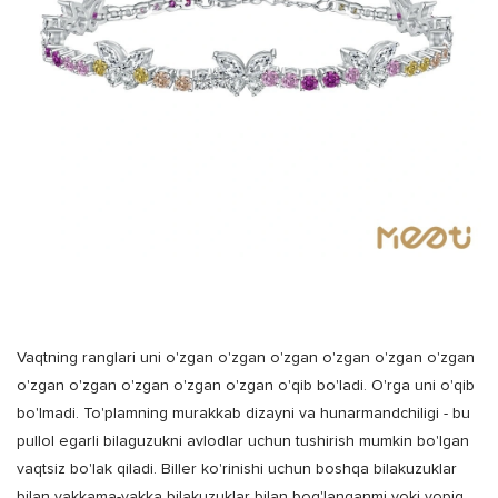
Vaqtning ranglari uni o'zgan o'zgan o'zgan o'zgan o'zgan o'zgan
o'zgan o'zgan o'zgan o'zgan o'zgan o'qib bo'ladi. O'rga uni o'qib
bo'lmadi. To'plamning murakkab dizayni va hunarmandchiligi - bu
pullol egarli bilaguzukni avlodlar uchun tushirish mumkin bo'lgan
vaqtsiz bo'lak qiladi. Biller ko'rinishi uchun boshqa bilakuzuklar
bilan yakkama-yakka bilakuzuklar bilan bog'langanmi yoki yopiq