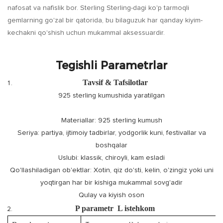
nafosat va nafislik bor. Sterling Sterling-dagi ko'p tarmoqli
gemlarning go'zal bir qatorida, bu bilaguzuk har qanday kiyim-
kechakni qo'shish uchun mukammal aksessuardir.
Tegishli Parametrlar
Tavsif & Tafsilotlar
925 sterling kumushida yaratilgan
Materiallar: 925 sterling kumush
Seriya: partiya, ijtimoiy tadbirlar, yodgorlik kuni, festivallar va
boshqalar
Uslubi: klassik, chiroyli, kam esladi
Qo'llashiladigan ob'ektlar: Xotin, qiz do'sti, kelin, o'zingiz yoki uni
yoqtirgan har bir kishiga mukammal sovg'adir
Qulay va kiyish oson
P
parametr
L
istehkom