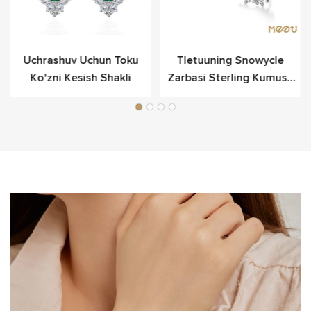
Uchrashuv Uchun Toku
Tletuuning Snowycle
Ko'zni Kesish Shakli
Zarbasi Sterling Kumush
Rangda O'rnatilgan