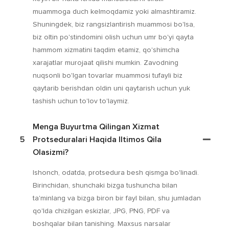
muammoga duch kelmoqdamiz yoki almashtiramiz.
Shuningdek, biz rangsizlantirish muammosi bo'lsa,
biz oltin po'stindomini olish uchun umr bo'yi qayta
hammom xizmatini taqdim etamiz, qo'shimcha
xarajatlar murojaat qilishi mumkin. Zavodning
nuqsonli bo'lgan tovarlar muammosi tufayli biz
qaytarib berishdan oldin uni qaytarish uchun yuk
tashish uchun to'lov to'laymiz.
Menga Buyurtma Qilingan Xizmat
5
Protseduralari Haqida Iltimos Qila
Olasizmi?
Ishonch, odatda, protsedura besh qismga bo'linadi.
Birinchidan, shunchaki bizga tushuncha bilan
ta'minlang va bizga biron bir fayl bilan, shu jumladan
qo'lda chizilgan eskizlar, JPG, PNG, PDF va
boshqalar bilan tanishing. Maxsus narsalar