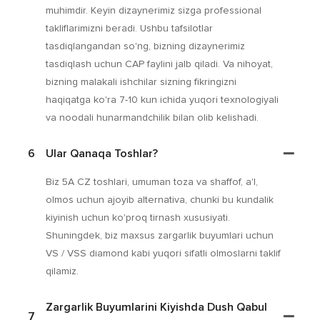
muhimdir. Keyin dizaynerimiz sizga professional
takliflarimizni beradi. Ushbu tafsilotlar
tasdiqlangandan so'ng, bizning dizaynerimiz
tasdiqlash uchun CAP faylini jalb qiladi. Va nihoyat,
bizning malakali ishchilar sizning fikringizni
haqiqatga ko'ra 7-10 kun ichida yuqori texnologiyali
va noodali hunarmandchilik bilan olib kelishadi.
6
Ular Qanaqa Toshlar?
Biz 5A CZ toshlari, umuman toza va shaffof, a'l,
olmos uchun ajoyib alternativa, chunki bu kundalik
kiyinish uchun ko'proq tirnash xususiyati.
Shuningdek, biz maxsus zargarlik buyumlari uchun
VS / VSS diamond kabi yuqori sifatli olmoslarni taklif
qilamiz.
Zargarlik Buyumlarini Kiyishda Dush Qabul
7