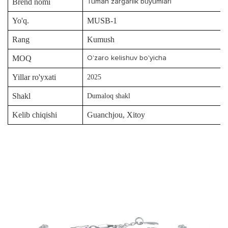
Brend nomi
Tuman zargarlik buyumlari
Yo'q.
MUSB-1
Rang
Kumush
MOQ
O'zaro kelishuv bo'yicha
Yillar ro'yxati
2025
Shakl
Dumaloq shakl
Kelib chiqishi
Guanchjou, Xitoy