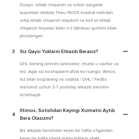
Dizayn, ishlab chiqarish va sotish zargarlik
buyumlari sifatida Theu 15000 kvadrat metrdan
ortiq ishlab chiqarish maydoni va turli xil ishlab
chiqarish liniyalari bilan o'z fabrikasi qurilishi bilan
jihozlangan.
3
Siz Qaysi Yuklarni Etkazib Berasiz?
DHL bizning birinchi tanlovimiz, chunki u xavfsiz va
tez. Agar siz boshqalarni afzal ko'rsangiz, iltimos,
biz bilan bog'laning va odatda / DHL / FedEx
ma'lumot uchun 3-7 yoshday etkazib berishni
ta'minlaydi.
Iltimos, Sotishdan Keyingi Xizmatni Aytib
4
Bera Olasizmi?
Biz etkazib berishdan keyin bir hafta o'tgandan
keyin bir hafta ichida mahsulotlarni sifatli