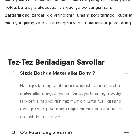
holda, bu ajoyib aksessuar siz qaerga borsangiz ham.
Zargarlikdagi zargarlik o'yiningizni "Tuman" ko'p tarmoqli kucelet
bilan yangilang va o'z uslubingizni yangi balandliklarga ko'taring.
Tez-Tez Beriladigan Savollar
1
Sizda Boshqa Materiallar Bormi?
Ha, mijozlarning talablarini qondirish uchun barcha
materiallar mavjud. Va har bir buyurtmaning moddiy
tarkibini sinab ko'rishimiz mumkin. Bitta, turli xil rang
tosh, po'stlog'i va halqa hajmi bir xil mahsulot uchun
aralashtirish mumkin.
2
O'z Fabrikangiz Bormi?