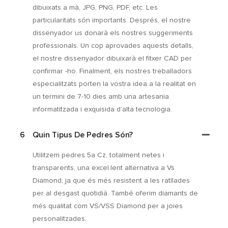
dibuixats a mà, JPG, PNG, PDF, etc. Les
particularitats són importants. Després, el nostre
dissenyador us donarà els nostres suggeriments
professionals. Un cop aprovades aquests detalls,
el nostre dissenyador dibuixarà el fitxer CAD per
confirmar -ho. Finalment, els nostres treballadors
especialitzats porten la vostra idea a la realitat en
un termini de 7-10 dies amb una artesania
informatitzada i exquisida d’alta tecnologia.
6
Quin Tipus De Pedres Són?
Utilitzem pedres 5a Cz, totalment netes i
transparents, una excel·lent alternativa a Vs
Diamond, ja que és més resistent a les ratllades
per al desgast quotidià. També oferim diamants de
més qualitat com VS/VSS Diamond per a joies
personalitzades.