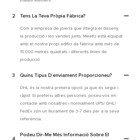
mateix element.
2
Tens La Teva Pròpia Fàbrica?
Com a empresa de joieria que integra el disseny,
la producció i les vendes junts, MeetU està equipat
amb el nostre propi edifici de fàbrica amb més de
15.000 metres quadrats i diferents línies de
producció.
3
Quins Tipus D’enviament Proporcioneu?
DHL és la nostra primera opció, ja que és segur i
ràpid. Si preferiu altres persones, poseu-vos en
contacte amb nosaltres i normalment UPS/ DHL/
FedEx són un lliurament de 3-7 dies per a la seva
referència.
Podeu Dir-Me Més Informació Sobre El
4