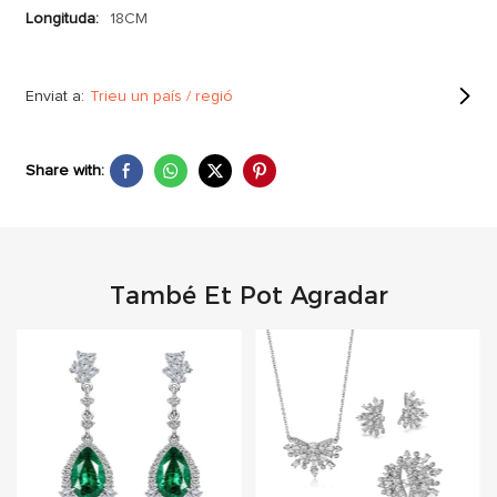
Longituda:
18CM
Enviat a:
Trieu un país / regió
Share with:
També Et Pot Agradar