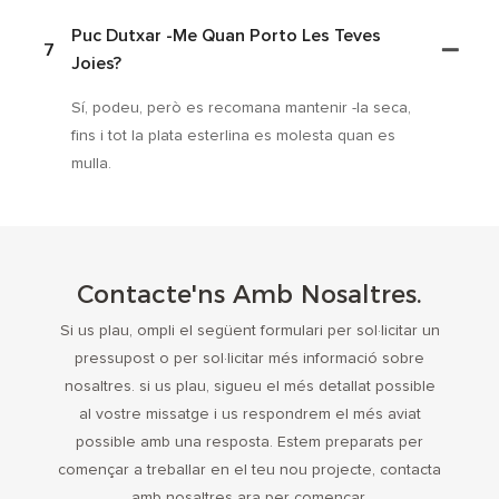
Puc Dutxar -me Quan Porto Les Teves
7
Joies?
Sí, podeu, però es recomana mantenir -la seca,
fins i tot la plata esterlina es molesta quan es
mulla.
Contacte'ns Amb Nosaltres.
Si us plau, ompli el següent formulari per sol·licitar un
pressupost o per sol·licitar més informació sobre
nosaltres. si us plau, sigueu el més detallat possible
al vostre missatge i us respondrem el més aviat
possible amb una resposta. Estem preparats per
començar a treballar en el teu nou projecte, contacta
amb nosaltres ara per començar.